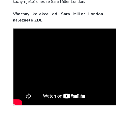
kuchyni ještě dnes se Sara Miller London.
Všechny kolekce od Sara Miller London
naleznete
ZDE
.