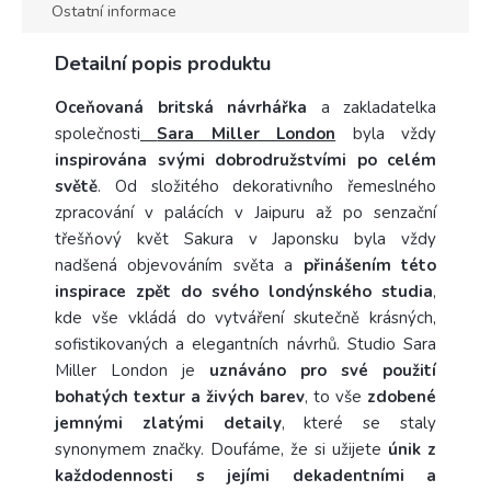
Ostatní informace
Detailní popis produktu
Oceňovaná britská návrhářka
a zakladatelka
společnosti
Sara Miller London
byla vždy
inspirována svými dobrodružstvími po celém
světě
. Od složitého dekorativního řemeslného
zpracování v palácích v Jaipuru až po senzační
třešňový květ Sakura v Japonsku byla vždy
nadšená objevováním světa a
přinášením této
inspirace zpět do svého londýnského studia
,
kde vše vkládá do vytváření skutečně krásných,
sofistikovaných a elegantních návrhů. Studio Sara
Miller London je
uznáváno pro své použití
bohatých textur a živých barev
, to vše
zdobené
jemnými zlatými detaily
, které se staly
synonymem značky. Doufáme, že si užijete
únik z
každodennosti s jejími dekadentními a