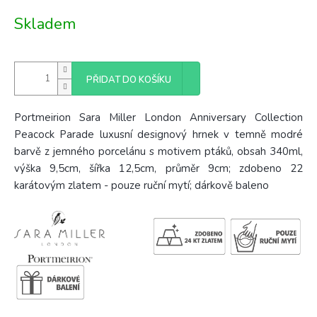
Měrná
Skladem
cena:
PŘIDAT DO KOŠÍKU
Portmeirion Sara Miller London Anniversary Collection
Peacock Parade luxusní designový hrnek v temně modré
barvě z jemného porcelánu s motivem ptáků, obsah 340ml,
výška 9,5cm, šířka 12,5cm, průměr 9cm; zdobeno 22
karátovým zlatem - pouze ruční mytí; dárkově baleno