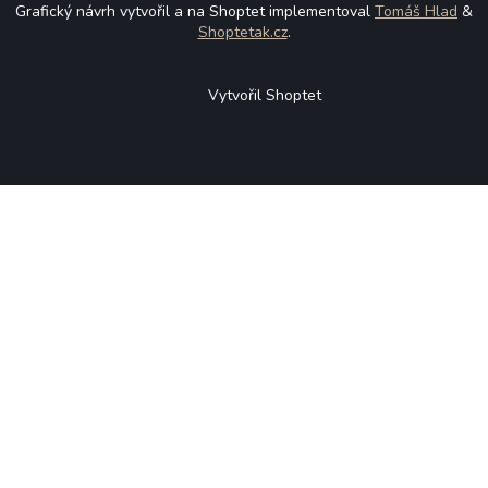
Grafický návrh vytvořil a na Shoptet implementoval
Tomáš Hlad
&
Shoptetak.cz
.
Vytvořil Shoptet