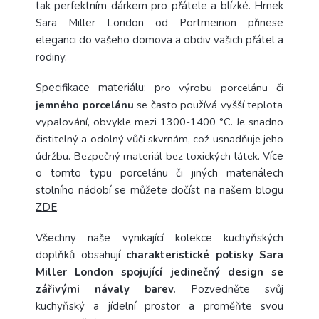
tak perfektním dárkem pro přátele a blízké. Hrnek
Sara Miller London od Portmeirion přinese
eleganci do vašeho domova a obdiv vašich přátel a
rodiny.
Specifikace materiálu: p
ro výrobu
porcelánu či
jemného porcelánu
se často používá vyšší teplota
vypalování
, obvykle mez
i
1300-1400 °C.
J
e snadno
čistitelný a odolný vůči skvrnám, což usnadňuje jeho
údržbu. Bezpečný materiál bez toxických látek.
Více
o tomto typu porcelánu či jiných materiálech
stolního nádobí se můžete dočíst na našem blogu
ZDE
.
Všechny naše vynikající kolekce kuchyňských
doplňků obsahují
charakteristické potisky Sara
Miller London spojující jedinečný design se
zářivými návaly barev.
Pozvedněte svůj
kuchyňský a jídelní prostor a proměňte svou