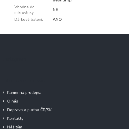
detailing)
Vhodné do
NE
mikrovlnky
:
Dárkové balení
:
ANO
Z
á
p
a
Instagram
t
í
Informace pro vás
Kamenná prodejna
O nás
Doprava a platba ČR/SK
Kontakty
Náš tým