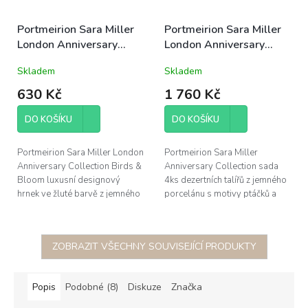
Portmeirion Sara Miller
Portmeirion Sara Miller
London Anniversary
London Anniversary
Collection porcelánový
Collection set 4ks
Skladem
Skladem
hrnek Birds & Bloom
porcelánových
340ml žlutý
dezertních talířů 20,5cm
630 Kč
1 760 Kč
DO KOŠÍKU
DO KOŠÍKU
Portmeirion Sara Miller London
Portmeirion Sara Miller
Anniversary Collection Birds &
Anniversary Collection sada
Bloom luxusní designový
4ks dezertních talířů z jemného
hrnek ve žluté barvě z jemného
porcelánu s motivy ptáčků a
porcelánu, obsah 340ml, výška
motýlků ve 4 barvách (bílá,
9,5cm, šířka 12,5cm,...
žlutá, modrá a temně modrá),
průměr...
ZOBRAZIT VŠECHNY SOUVISEJÍCÍ PRODUKTY
Popis
Podobné (8)
Diskuze
Značka