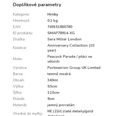
Doplňkové parametry
Kategorie
:
Hrnky
Hmotnost
:
0.1 kg
EAN
:
749151860780
ID produktu
:
SMAP78914-XG
Značka
:
Sara Miller London
Anniversary Collection (10
Kolekce
:
year)
Peacock Parade / ptáci ve
Motiv
:
větvích
Výrobce
:
Portmeirion Group UK Limited
Barva
:
temně modrá
Obsah
:
340ml
Výška
:
9,5cm
Šířka
:
12,5cm
Průměr
:
9cm
Materiál
:
jemný porcelán
NE (22ct zlaté detaily/gold
Vhodné do myčky
: