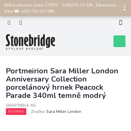
Přejít
Běžná otevírací doba: ÚTERÝ - SOBOTA 10-18h. Zákaznická
CZK
na
linka ☎ +420 725 512 084.
obsah
Nákupní
košík
Portmeirion Sara Miller London
Anniversary Collection
porcelánový hrnek Peacock
Parade 340ml temně modrý
SMAP78914-XG
Značka:
Sara Miller London
NOVINKA