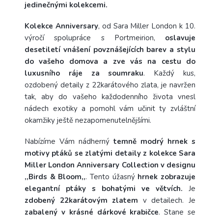
jedinečnými kolekcemi.
Kolekce Anniversary
, od Sara Miller London k 10.
výročí spolupráce s Portmeirion,
oslavuje
desetiletí vnášení povznášejících barev a stylu
do vašeho domova a zve vás na cestu do
luxusního ráje za soumraku
.
Každý kus,
ozdobený detaily z 22karátového zlata, je navržen
tak, aby do vašeho každodenního života vnesl
nádech exotiky a pomohl vám učinit ty zvláštní
okamžiky ještě nezapomenutelnějšími.
Nabízíme Vám nádherný
temně modrý hrnek s
motivy ptáků se zlatými detaily
z kolekce Sara
Miller London Anniversary Collection v designu
,,Birds & Bloom,,
.
Tento úžasný
hrnek zobrazuje
elegantní ptáky s bohatými ve větvích.
Je
zdobený 22karátovým zlatem
v detailech.
Je
zabalený v krásné dárkové krabičce
. Stane se