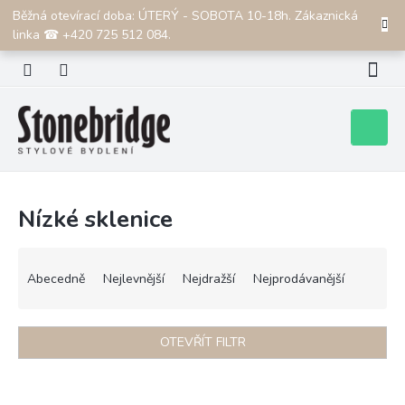
Přejít
Běžná otevírací doba: ÚTERÝ - SOBOTA 10-18h. Zákaznická
CZK
na
linka ☎ +420 725 512 084.
obsah
Nákupní
košík
Nízké sklenice
Ř
a
Abecedně
Nejlevnější
Nejdražší
Nejprodávanější
z
e
n
OTEVŘÍT FILTR
í
p
V
r
ý