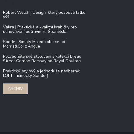
Blog
Robert Welch | Design, který posouvá laťku
výš
Valira | Praktické a kvalitní krabičky pro
uchovávání potravin ze Španělska
Spode | Simply Mixed kolekce od
Morris&Co. z Anglie
Pozvedněte své stolování s kolekcí Bread
Street Gordon Ramsay od Royal Doulton
Praktický, stylový a jednoduše nádherný:
LOFT (německý Sander)
ARCHIV