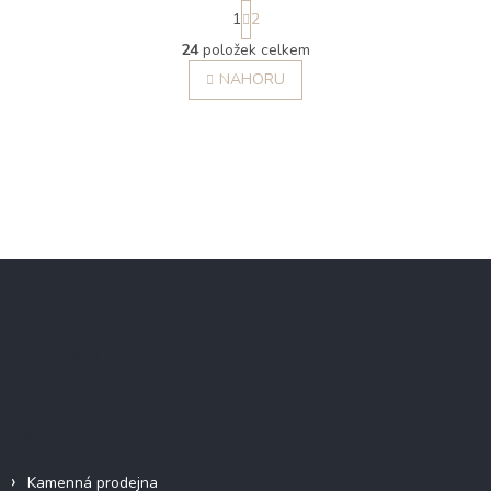
S
1
2
t
O
r
24
položek celkem
v
á
l
NAHORU
n
á
k
o
d
v
a
á
c
n
í
í
p
r
v
k
Z
y
á
v
p
ý
a
p
Instagram
t
i
í
s
u
Informace pro vás
Kamenná prodejna