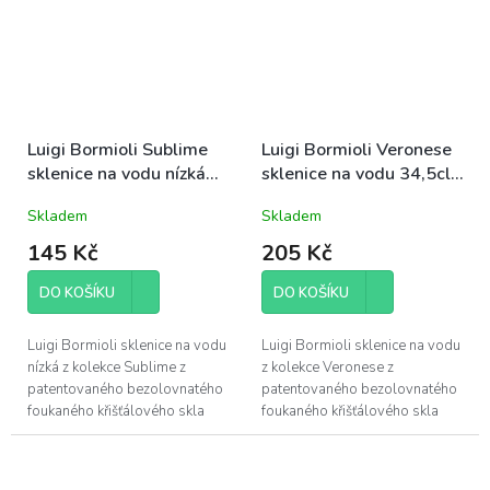
Luigi Bormioli Sublime
Luigi Bormioli Veronese
sklenice na vodu nízká
sklenice na vodu 34,5cl
35cl (11561)
(09837)
Skladem
Skladem
145 Kč
205 Kč
DO KOŠÍKU
DO KOŠÍKU
Luigi Bormioli sklenice na vodu
Luigi Bormioli sklenice na vodu
nízká z kolekce Sublime z
z kolekce Veronese z
patentovaného bezolovnatého
patentovaného bezolovnatého
foukaného křišťálového skla
foukaného křišťálového skla
Son.hyx se výšenou odolností
Son.hyx se výšenou odolností
proti mechanickému nárazu s...
proti mechanickému nárazu s...