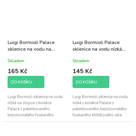
Luigi Bormioli Palace
Luigi Bormioli Palace
sklenice na vodu na
sklenice na vodu nízká
stopce nízká 40cl
40cl (09655)
Skladem
Skladem
(09232)
165 Kč
145 Kč
DO KOŠÍKU
DO KOŠÍKU
Luigi Bormioli sklenice na vodu
Luigi Bormioli sklenice na vodu
nízká na stopce z kolekce
nízká z kolekce Palace z
Palace z patentovaného
patentovaného bezolovnatého
bezolovnatého foukaného
foukaného křišťálového skla
křišťálového skla Son.hyx se
Son.hyx se výšenou odolností
výšenou odolností proti
proti mechanickému nárazu s...
mechanickému nárazu...