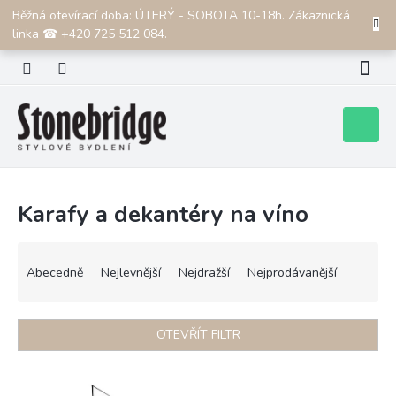
Přejít
Běžná otevírací doba: ÚTERÝ - SOBOTA 10-18h. Zákaznická
CZK
na
linka ☎ +420 725 512 084.
obsah
Nákupní
košík
Karafy a dekantéry na víno
Ř
a
Abecedně
Nejlevnější
Nejdražší
Nejprodávanější
z
e
n
OTEVŘÍT FILTR
í
p
V
r
ý