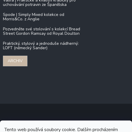
Valira | Praktické a kvalitní krabičky pro
uchovávání potravin ze Španělska
Spode | Simply Mixed kolekce od
Morris&Co. z Anglie
Pozvedněte své stolování s kolekcí Bread
Street Gordon Ramsay od Royal Doulton
Praktický, stylový a jednoduše nádherný:
LOFT (německý Sander)
ARCHIV
Copyright 2026
Stonebridge
. Všechna práva vyhrazena.
Upravit
Tento web používá soubory cookie. Dalším procházením