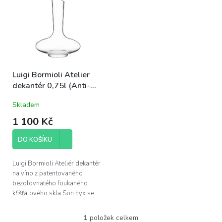
o
p
d
i
u
s
k
p
t
r
ů
o
d
Luigi Bormioli Atelier
u
dekantér 0,75l (Anti-
k
drip coating) (11938)
Skladem
t
ů
1 100 Kč
DO KOŠÍKU
Luigi Bormioli Ateliér dekantér
na víno z patentovaného
bezolovnatého foukaného
křišťálového skla Son.hyx se
výšenou odolností proti
mechanickému nárazu s
1
položek celkem
O