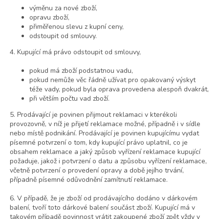
výměnu za nové zboží,
opravu zboží,
přiměřenou slevu z kupní ceny,
odstoupit od smlouvy.
4. Kupující má právo odstoupit od smlouvy,
pokud má zboží podstatnou vadu,
pokud nemůže věc řádně užívat pro opakovaný výskyt
téže vady, pokud byla oprava provedena alespoň dvakrát,
při větším počtu vad zboží.
5. Prodávající je povinen přijmout reklamaci v kterékoli
provozovně, v níž je přijetí reklamace možné, případně i v sídle
nebo místě podnikání. Prodávající je povinen kupujícímu vydat
písemné potvrzení o tom, kdy kupující právo uplatnil, co je
obsahem reklamace a jaký způsob vyřízení reklamace kupující
požaduje, jakož i potvrzení o datu a způsobu vyřízení reklamace,
včetně potvrzení o provedení opravy a době jejího trvání,
případně písemné odůvodnění zamítnutí reklamace.
6. V případě, že je zboží od prodávajícího dodáno v dárkovém
balení, tvoří toto dárkové balení součást zboží. Kupující má v
takovém případě povinnost vrátit zakoupené zboží zpět vždy v