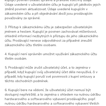
kupující povinen uvádět správně a pravdivě všechny údaje.
Údaje uvedené v uživatelském účtu je kupující při jakékoliv jejich
změně povinen aktualizovat. Údaje uvedené kupujícím v
zákaznickém účtu a při objednávání zboží jsou prodávajícím
považovány za správné.
3. Přístup k zákaznickému účtu je zabezpečen uživatelským
jménem a heslem. Kupující je povinen zachovávat mlčenlivost,
ohledně informací nezbytných k přístupu do jeho zákaznického
účtu. Prodávající nenese odpovědnost za případné zneužití
zákaznického účtu třetími osobami.
4. Kupující není oprávněn umožnit využívání zákaznického účtu
třetím osobám.
5. Prodávající může zrušit uživatelský účet, a to zejména v
případě, když kupující svůj uživatelský účet déle nevyužívá, či v
případě, kdy kupující poruší své povinnosti z kupní smlouvy a
těchto obchodních podmínek.
6. Kupující bere na vědomí, že uživatelský účet nemusí být
dostupný nepřetržitě, a to zejména s ohledem na nutnou údržbu
hardwarového a softwarového vybavení prodávajícího, popř.
nutnou údržbu hardwarového a softwarového vybavení třetích