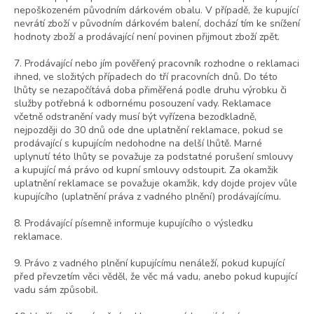
nepoškozeném původním dárkovém obalu. V případě, že kupující
nevrátí zboží v původním dárkovém balení, dochází tím ke snížení
hodnoty zboží a prodávající není povinen přijmout zboží zpět.
7. Prodávající nebo jím pověřený pracovník rozhodne o reklamaci
ihned, ve složitých případech do tří pracovních dnů. Do této
lhůty se nezapočítává doba přiměřená podle druhu výrobku či
služby potřebná k odbornému posouzení vady. Reklamace
včetně odstranění vady musí být vyřízena bezodkladně,
nejpozději do 30 dnů ode dne uplatnění reklamace, pokud se
prodávající s kupujícím nedohodne na delší lhůtě. Marné
uplynutí této lhůty se považuje za podstatné porušení smlouvy
a kupující má právo od kupní smlouvy odstoupit. Za okamžik
uplatnění reklamace se považuje okamžik, kdy dojde projev vůle
kupujícího (uplatnění práva z vadného plnění) prodávajícímu.
8. Prodávající písemně informuje kupujícího o výsledku
reklamace.
9. Právo z vadného plnění kupujícímu nenáleží, pokud kupující
před převzetím věci věděl, že věc má vadu, anebo pokud kupující
vadu sám způsobil.