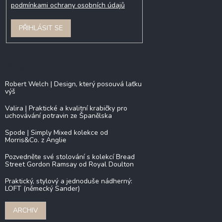
podmínkami ochrany osobních údajů
PŘIHLÁSIT SE
Blog
Robert Welch | Design, který posouvá laťku
výš
Valira | Praktické a kvalitní krabičky pro
uchovávání potravin ze Španělska
Spode | Simply Mixed kolekce od
Morris&Co. z Anglie
Pozvedněte své stolování s kolekcí Bread
Street Gordon Ramsay od Royal Doulton
Praktický, stylový a jednoduše nádherný:
LOFT (německý Sander)
ARCHIV