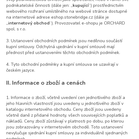
podnikatelské činnosti (dále jen: „
kupující
“) prostřednictvím
webového rozhraní umístěného na webové stránce dostupné
na internetové adrese eshop.stonebridge.cz (dále je
„
internetový obchod
“). Provozovatel e-shopu je ORCHARD
spol. s r.o.
3. Ustanovení obchodních podmínek jsou nedílnou součástí
kupní smlouvy. Odchylná ujednání v kupní smlouvě mají
přednost před ustanoveními těchto obchodních podmínek.
4. Tyto obchodní podmínky a kupní smlouva se uzavírají v
českém jazyce.
II. Informace o zboží a cenách
1. Informace o zboží, včetně uvedení cen jednotlivého zboží a
jeho hlavních vlastností jsou uvedeny u jednotlivého zboží v
katalogu internetového obchodu. Ceny zboží jsou uvedeny
včetně daně z přidané hodnoty, všech souvisejících poplatků a
nákladů. Ceny zboží zůstávají v platnosti po dobu, po kterou
jsou zobrazovány v internetovém obchodě. Toto ustanovení
nevylučuje sjednání kupní smlouvy za individuálně sjednaných
podmínek.