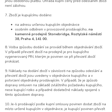
jinou obdobnou platbu. Úhrada kupní ceny před odesláním zboží
není zálohou.
7. Zboží je kupujícímu dodáno:
na adresu určenou kupujícím objednávce
osobním odběrem v provozovně prodávajícího,
na
kamenné prodejně Stonebridge, Roztylské náměstí
38, Praha 4, 141 00.
8. Volba způsobu dodání se provádí během objednávání zboží.
V případě převzetí zboží na prodejně je pro kupujícího
vygenerovaný PIN, kterým je povinen se při převzetí zboží
prokázat.
9. Náklady na dodání zboží v závislosti na způsobu odeslání a
převzetí zboží jsou uvedeny v objednávce kupujícího a v
potvrzení objednávky prodávajícím. V případě, že je způsob
dopravy smluven na základě zvláštního požadavku kupujícího,
nese kupující riziko a případné dodatečné náklady spojené s
tímto způsobem dopravy.
10. Je-li prodávající podle kupní smlouvy povinen dodat zboží na
místo určené kupujícím v objednávce, je kupující povinen převzít