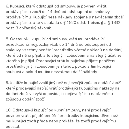
6. Kupující, který odstoupil od smlouvy, je povinen vrátit
prodávajícímu zboží do 14 dnů od odstoupení od smlouvy
prodávajícímu. Kupující nese náklady spojené s navrácením zboží
prodávajícímu, a to v souladu s § 1820 odst. 1 písm. j) a § 1832
odst. 3 občanský zákoník.
8. Odstoupí-li kupující od smlouvy, vrátí mu prodávající
bezodkladně, nejpozději však do 14 dnů od odstoupení od
smlouvy, všechny peněžní prostředky včetně nákladů na dodání,
které od něho přijal, a to stejným způsobem a na stejný účet, ze
kterého je přijal. Prodávající vrátí kupujícímu přijaté peněžení
prostředky jiným způsobem jen tehdy, pokud s tím kupující
souhlasí a pokud mu tím nevzniknou další náklady.
9. Jestliže kupující zvolil jiný než nejlevnější způsob dodání zboží,
který prodávající nabízí, vrátí prodávající kupujícímu náklady na
dodání zboží ve výši odpovídající nejlevnějšímu nabízenému
způsobu dodání zboží.
10. Odstoupí-li kupující od kupní smlouvy, není prodávající
povinen vrátit přijaté peněžní prostředky kupujícímu dříve, než
mu kupující zboží předá nebo prokáže, že zboží prodávajícímu
odeslal.