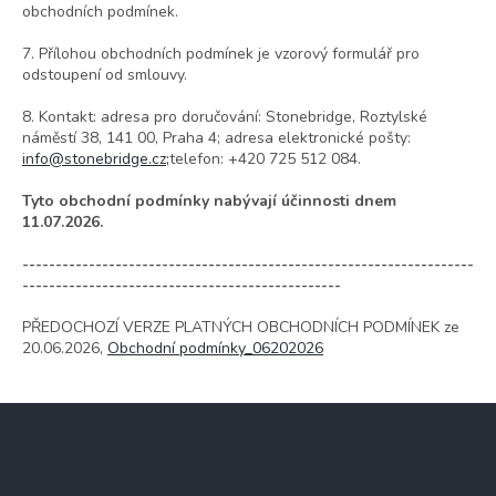
obchodních podmínek.
7. Přílohou obchodních podmínek je vzorový formulář pro
odstoupení od smlouvy.
8. Kontakt: adresa pro doručování: Stonebridge, Roztylské
náměstí 38, 141 00, Praha 4; adresa elektronické pošty:
info@stonebridge.cz;
telefon: +420 725 512 084.
Tyto obchodní podmínky nabývají účinnosti dnem
11.07.2026.
--------------------------------------------------------------------
------------------------------------------------
PŘEDOCHOZÍ VERZE PLATNÝCH OBCHODNÍCH PODMÍNEK ze
20.06.2026,
Obchodní podmínky_06202026
Z
á
p
a