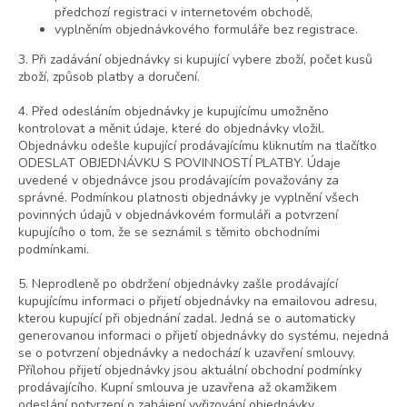
předchozí registraci v internetovém obchodě,
vyplněním objednávkového formuláře bez registrace.
3. Při zadávání objednávky si kupující vybere zboží, počet kusů
zboží, způsob platby a doručení.
4. Před odesláním objednávky je kupujícímu umožněno
kontrolovat a měnit údaje, které do objednávky vložil.
Objednávku odešle kupující prodávajícímu kliknutím na tlačítko
ODESLAT OBJEDNÁVKU S POVINNOSTÍ PLATBY. Údaje
uvedené v objednávce jsou prodávajícím považovány za
správné. Podmínkou platnosti objednávky je vyplnění všech
povinných údajů v objednávkovém formuláři a potvrzení
kupujícího o tom, že se seznámil s těmito obchodními
podmínkami.
5. Neprodleně po obdržení objednávky zašle prodávající
kupujícímu informaci o přijetí objednávky na emailovou adresu,
kterou kupující při objednání zadal. Jedná se o automaticky
generovanou informaci o přijetí objednávky do systému, nejedná
se o potvrzení objednávky a nedochází k uzavření smlouvy.
Přílohou přijetí objednávky jsou aktuální obchodní podmínky
prodávajícího. Kupní smlouva je uzavřena až okamžikem
odeslání potvrzení o zahájení vyřizování objednávky