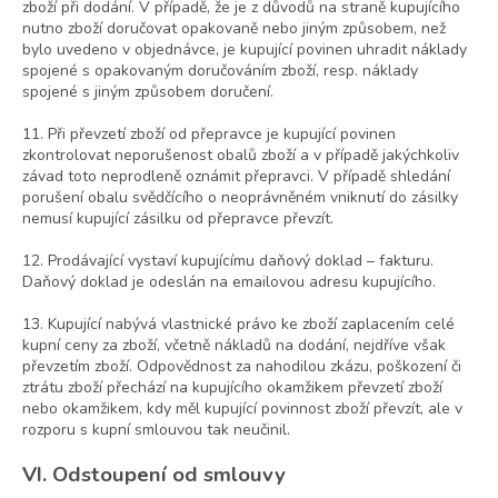
zboží při dodání. V případě, že je z důvodů na straně kupujícího
nutno zboží doručovat opakovaně nebo jiným způsobem, než
bylo uvedeno v objednávce, je kupující povinen uhradit náklady
spojené s opakovaným doručováním zboží, resp. náklady
spojené s jiným způsobem doručení.
11. Při převzetí zboží od přepravce je kupující povinen
zkontrolovat neporušenost obalů zboží a v případě jakýchkoliv
závad toto neprodleně oznámit přepravci. V případě shledání
porušení obalu svědčícího o neoprávněném vniknutí do zásilky
nemusí kupující zásilku od přepravce převzít.
12. Prodávající vystaví kupujícímu daňový doklad – fakturu.
Daňový doklad je odeslán na emailovou adresu kupujícího.
13. Kupující nabývá vlastnické právo ke zboží zaplacením celé
kupní ceny za zboží, včetně nákladů na dodání, nejdříve však
převzetím zboží. Odpovědnost za nahodilou zkázu, poškození či
ztrátu zboží přechází na kupujícího okamžikem převzetí zboží
nebo okamžikem, kdy měl kupující povinnost zboží převzít, ale v
rozporu s kupní smlouvou tak neučinil.
VI. Odstoupení od smlouvy