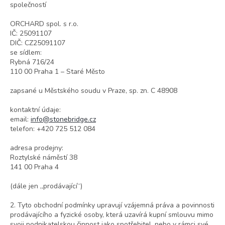
společností
ORCHARD spol. s r.o.
IČ: 25091107
DIČ: CZ25091107
se sídlem:
Rybná 716/24
110 00 Praha 1 – Staré Město
zapsané u Městského soudu v Praze, sp. zn. C 48908
kontaktní údaje:
email:
info@stonebridge.cz
telefon: +420 725 512 084
adresa prodejny:
Roztylské náměstí 38
141 00 Praha 4
(dále jen „prodávající“)
2. Tyto obchodní podmínky upravují vzájemná práva a povinnosti
prodávajícího a fyzické osoby, která uzavírá kupní smlouvu mimo
svoji podnikatelskou činnost jako spotřebitel, nebo v rámci své