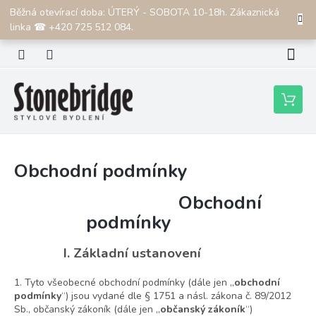
Přejít
Běžná otevírací doba: ÚTERÝ - SOBOTA 10-18h. Zákaznická
CZK
na
linka ☎ +420 725 512 084.
obsah
Nákupní
košík
Obchodní podmínky
Obchodní
podmínky
I. Základní ustanovení
1. Tyto všeobecné obchodní podmínky (dále jen „
obchodní
podmínky
“) jsou vydané dle § 1751 a násl. zákona č. 89/2012
Sb., občanský zákoník (dále jen „
občanský zákoník
“)