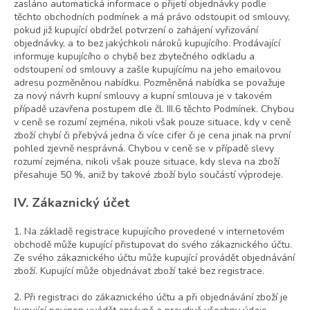
zasláno automatická informace o přijetí objednávky podle
těchto obchodních podmínek a má právo odstoupit od smlouvy,
pokud již kupující obdržel potvrzení o zahájení vyřizování
objednávky, a to bez jakýchkoli nároků kupujícího. Prodávající
informuje kupujícího o chybě bez zbytečného odkladu a
odstoupení od smlouvy a zašle kupujícímu na jeho emailovou
adresu pozměněnou nabídku. Pozměněná nabídka se považuje
za nový návrh kupní smlouvy a kupní smlouva je v takovém
případě uzavřena postupem dle čl. III.6 těchto Podmínek. Chybou
v ceně se rozumí zejména, nikoli však pouze situace, kdy v ceně
zboží chybí či přebývá jedna či více cifer či je cena jinak na první
pohled zjevně nesprávná. Chybou v ceně se v případě slevy
rozumí zejména, nikoli však pouze situace, kdy sleva na zboží
přesahuje 50 %, aniž by takové zboží bylo součástí výprodeje.
IV. Zákaznický účet
1. Na základě registrace kupujícího provedené v internetovém
obchodě může kupující přistupovat do svého zákaznického účtu.
Ze svého zákaznického účtu může kupující provádět objednávání
zboží. Kupující může objednávat zboží také bez registrace.
2. Při registraci do zákaznického účtu a při objednávání zboží je