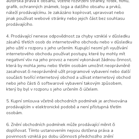
autorská práva k obsahu, včetně rozvržení stránky, fotek, filmů,
grafik, ochranných známek, loga a dalšího obsahu a prvků,
náleží prodávajícímu. Je zakázáno kopírovat, upravovat nebo
jinak používat webové stránky nebo jejich část bez souhlasu
prodávajícího.
4. Prodávající nenese odpovědnost za chyby vzniklé v důsledku
zásahů třetích osob do internetového obchodu nebo v důsledku
jeho užití v rozporu s jeho určením. Kupující nesmí při využívání
internetového obchodu používat postupy, které by mohly mít
negativní vliv na jeho provoz a nesmí vykonávat žádnou činnost,
která by mohla jemu nebo třetím osobám umožnit neoprávněně
zasahovat či neoprávněně užít programové vybavení nebo další
součásti tvořící internetový obchod a užívat internetový obchod
nebo jeho části či softwarové vybavení takovým způsobem,
který by byl v rozporu s jeho určením či účelem.
5. Kupní smlouva včetně obchodních podmínek je archivována
prodávajícím v elektronické podobě a není přístupná třetím
osobám.
6. Znění obchodních podmínek může prodávající měnit či
doplňovat. Tímto ustanovením nejsou dotčena práva a
povinnosti vzniklá po dobu účinnosti předchozího znění