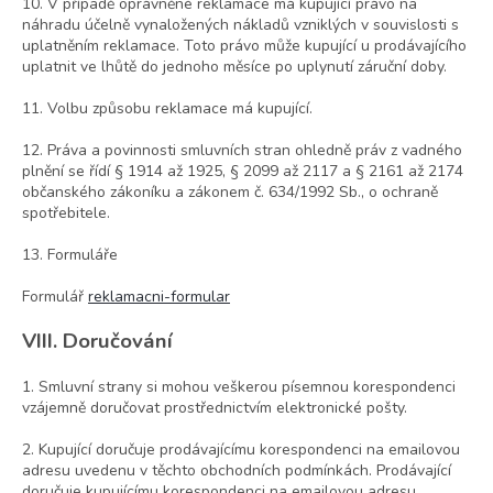
10. V případě oprávněné reklamace má kupující právo na
náhradu účelně vynaložených nákladů vzniklých v souvislosti s
uplatněním reklamace. Toto právo může kupující u prodávajícího
uplatnit ve lhůtě do jednoho měsíce po uplynutí záruční doby.
11. Volbu způsobu reklamace má kupující.
12. Práva a povinnosti smluvních stran ohledně práv z vadného
plnění se řídí § 1914 až 1925, § 2099 až 2117 a § 2161 až 2174
občanského zákoníku a zákonem č. 634/1992 Sb., o ochraně
spotřebitele.
13. Formuláře
Formulář
reklamacni-formular
VIII. Doručování
1. Smluvní strany si mohou veškerou písemnou korespondenci
vzájemně doručovat prostřednictvím elektronické pošty.
2. Kupující doručuje prodávajícímu korespondenci na emailovou
adresu uvedenu v těchto obchodních podmínkách. Prodávající
doručuje kupujícímu korespondenci na emailovou adresu