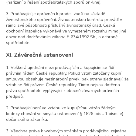
(nařízení o řešení spotřebitelských sporů on-line).
3. Prodávající je oprávněn k prodeji zboží na základě
živnostenského oprávnění. Živnostenskou kontrolu provádí v
rámci své působnosti příslušný živnostenský úřad. Česká
obchodní inspekce vykonává ve vymezeném rozsahu mimo jiné
dozor nad dodržováním zákona č. 634/1992 Sb., o ochraně
spotřebitele.
XI. Závěrečná ustanovení
1. Veškerá ujednání mezi prodávajícím a kupujícím se řídí
právním řádem České republiky. Pokud vztah založený kupní
smlouvou obsahuje mezinárodní prvek, pak strany sjednávají, že
vztah se řídí právem České republiky. Tímto nejsou dotčena
práva spotřebitele vyplývající z obecně závazných právních
předpisů.
2. Prodávající není ve vztahu ke kupujícímu vázán žádnými
kodexy chování ve smyslu ustanovení § 1826 odst. 1 písm. e)
občanského zákoníku.
3. Všechna práva k webovým stránkám prodávajícího, zejména