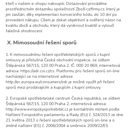
kteří v našem e-shopu nakoupili. Dotazování provádíme
prostřednictvím dotazníku společností Zboží.cz/firmy.cz, který je
jim zasílán, díky implementaci konverzního kódu, do 10 dní po
provedení nákupu. Cílem je získat objektivní a ověřený názor na
kvalitu zboží a obchodu, který dá vyniknout kvalitě a vyloučí
falešná ohodnocení.
X. Mimosoudní řešení sporů
1. K mimosoudnímu řešení spotřebitelských sporů z kupní
smlouvy je příslušná Česká obchodní inspekce, se sídlem
Štěpánská 567/15, 120 00 Praha 2, IČ: 000 20 869, internetová
adresa: https://adr.coi.cz/cs. Platformu pro řešení sporů on-line
nacházející se na internetové adrese
http://ec.europa.eu/consumers/odr je možné využít při řešení
sporů mezi prodávajícím a kupujícím z kupní smlouvy.
2. Evropské spotřebitelské centrum Česká republika, se sídlem
Štěpánská 567/15, 120 00 Praha 2, internetová adresa:
http://www.evropskyspotrebitel.cz je kontaktním místem podle
Nařízení Evropského parlamentu a Rady (EU) č. 524/2013 ze dne
21. května 2013 o řešení spotřebitelských sporů on-line a o
změně nařízení (ES) č. 2006/2004 a směrnice 2009/22/ES