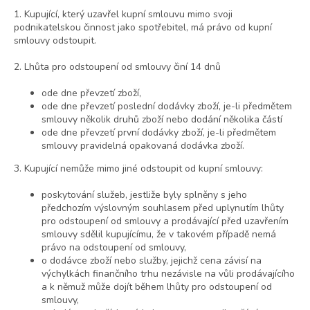
1. Kupující, který uzavřel kupní smlouvu mimo svoji
podnikatelskou činnost jako spotřebitel, má právo od kupní
smlouvy odstoupit.
2. Lhůta pro odstoupení od smlouvy činí 14 dnů
ode dne převzetí zboží,
ode dne převzetí poslední dodávky zboží, je-li předmětem
smlouvy několik druhů zboží nebo dodání několika částí
ode dne převzetí první dodávky zboží, je-li předmětem
smlouvy pravidelná opakovaná dodávka zboží.
3. Kupující nemůže mimo jiné odstoupit od kupní smlouvy:
poskytování služeb, jestliže byly splněny s jeho
předchozím výslovným souhlasem před uplynutím lhůty
pro odstoupení od smlouvy a prodávající před uzavřením
smlouvy sdělil kupujícímu, že v takovém případě nemá
právo na odstoupení od smlouvy,
o dodávce zboží nebo služby, jejichž cena závisí na
výchylkách finančního trhu nezávisle na vůli prodávajícího
a k němuž může dojít během lhůty pro odstoupení od
smlouvy,