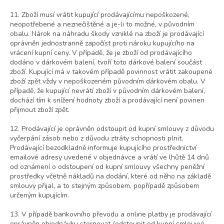
11. Zboží musí vrátit kupující prodávajícímu nepoškozené,
neopotřebené a neznečištěné a je-li to možné, v původním
obalu. Nárok na náhradu škody vzniklé na zboží je prodávající
oprávněn jednostranně započíst proti nároku kupujícího na
vrácení kupní ceny. V případě, že je zboží od prodávajícího
dodáno v dárkovém balení, tvoří toto dárkové balení součást
zboží. Kupující má v takovém případě povinnost vrátit zakoupené
zboží zpět vždy v nepoškozeném původním dárkovém obalu. V
případě, že kupující nevrátí zboží v původním dárkovém balení,
dochází tím k snížení hodnoty zboží a prodávající není povinen
přijmout zboží zpět.
12. Prodávající je oprávněn odstoupit od kupní smlouvy z důvodu
vyčerpání zásob nebo z důvodu ztráty schopnosti plnit.
Prodávající bezodkladně informuje kupujícího prostřednictví
emailové adresy uvedené v objednávce a vrátí ve lhůtě 14 dnů
od oznámení o odstoupení od kupní smlouvy všechny peněžní
prostředky včetně nákladů na dodání, které od něho na základě
smlouvy přijal, a to stejným způsobem, popřípadě způsobem
určeným kupujícím.
13. V případě bankovního převodu a online platby je prodávající
oprávněn objednávku stornovat (odstoupit od kupní smlouvy)