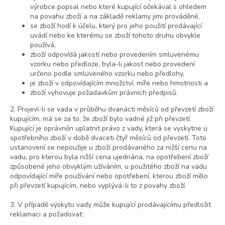
výrobce popsal nebo které kupující očekával s ohledem
na povahu zboží a na základě reklamy jimi prováděné,
se zboží hodí k účelu, který pro jeho použití prodávající
uvádí nebo ke kterému se zboží tohoto druhu obvykle
používá,
zboží odpovídá jakostí nebo provedením smluvenému
vzorku nebo předloze, byla-li jakost nebo provedení
určeno podle smluveného vzorku nebo předlohy,
je zboží v odpovídajícím množství, míře nebo hmotnosti a
zboží vyhovuje požadavkům právních předpisů.
2. Projeví-li se vada v průběhu dvanácti měsíců od převzetí zboží
kupujícím, má se za to, že zboží bylo vadné již při převzetí.
Kupující je oprávněn uplatnit právo z vady, která se vyskytne u
spotřebního zboží v době dvaceti čtyř měsíců od převzetí. Toto
ustanovení se nepoužije u zboží prodávaného za nižší cenu na
vadu, pro kterou byla nižší cena ujednána, na opotřebení zboží
způsobené jeho obvyklým užíváním, u použitého zboží na vadu
odpovídající míře používání nebo opotřebení, kterou zboží mělo
při převzetí kupujícím, nebo vyplývá-li to z povahy zboží.
3. V případě výskytu vady může kupující prodávajícímu předložit
reklamaci a požadovat: