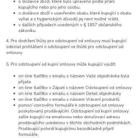
o dodávce zboží, které bylo upraveno podle přání
kupujícího nebo pro jeho osobu,
o dodávce zboží v uzavřeném obalu, které kupující z obalu
vyňal a z hygienických důvodů jej není možné vrátit,
v dalších případech uvedených v § 1837 občanského
zákoníku.
4. Pro dodržení lhůty pro odstoupení od smlouvy musí kupující
odeslat prohlášení o odstoupení ve lhůtě pro odstoupení od
smlouvy.
5. Pro odstoupení od kupní smlouvy může kupující využít:
on-line tlačítko v emailu s názvem Vaše objednávka byla
přijata
on-line tlačítko v Zápatí s názvem Odstoupení od smlouvy
on-line tlačítko v emailu s názvem Detail objednávky
on-line tlačítko v emailu s názvem Vrácení produktů
pomocí vzorového formuláře k odstoupení od smlouvy
poskytovaný prodávajícím. Odstoupení od kupní smlouvy
zašle kupující na emailovou nebo doručovací adresu
prodávajícího uvedenou v těchto obchodních podmínkách.
Prodávající potvrdí kupujícímu bezodkladně přijetí
formuláře.