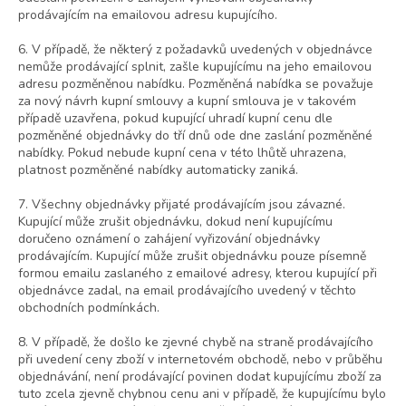
prodávajícím na emailovou adresu kupujícího.
6. V případě, že některý z požadavků uvedených v objednávce
nemůže prodávající splnit, zašle kupujícímu na jeho emailovou
adresu pozměněnou nabídku. Pozměněná nabídka se považuje
za nový návrh kupní smlouvy a kupní smlouva je v takovém
případě uzavřena, pokud kupující uhradí kupní cenu dle
pozměněné objednávky do tří dnů ode dne zaslání pozměněné
nabídky. Pokud nebude kupní cena v této lhůtě uhrazena,
platnost pozměněné nabídky automaticky zaniká.
7. Všechny objednávky přijaté prodávajícím jsou závazné.
Kupující může zrušit objednávku, dokud není kupujícímu
doručeno oznámení o zahájení vyřizování objednávky
prodávajícím. Kupující může zrušit objednávku pouze písemně
formou emailu zaslaného z emailové adresy, kterou kupující při
objednávce zadal, na email prodávajícího uvedený v těchto
obchodních podmínkách.
8. V případě, že došlo ke zjevné chybě na straně prodávajícího
při uvedení ceny zboží v internetovém obchodě, nebo v průběhu
objednávání, není prodávající povinen dodat kupujícímu zboží za
tuto zcela zjevně chybnou cenu ani v případě, že kupujícímu bylo