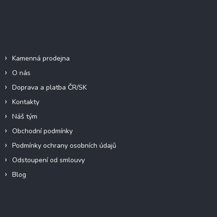
Instagram
t
í
Informace pro vás
Kamenná prodejna
O nás
Doprava a platba ČR/SK
Kontakty
Náš tým
Obchodní podmínky
Podmínky ochrany osobních údajů
Odstoupení od smlouvy
Blog
Kontakt