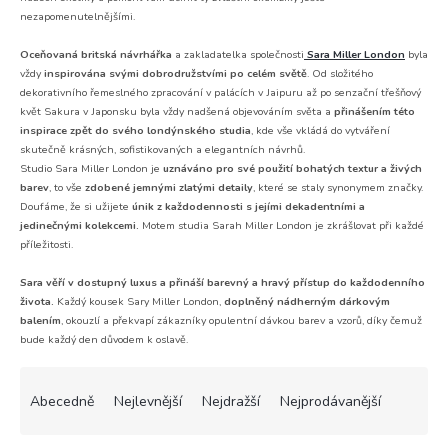
nezapomenutelnějšími.
Oceňovaná britská návrhářka
a zakladatelka společnosti
Sara Miller London
byla
vždy
inspirována svými dobrodružstvími po celém světě
. Od složitého
dekorativního řemeslného zpracování v palácích v Jaipuru až po senzační třešňový
květ Sakura v Japonsku byla vždy nadšená objevováním světa a
přinášením této
inspirace zpět do svého londýnského studia
, kde vše vkládá do vytváření
skutečně krásných, sofistikovaných a elegantních návrhů.
Studio Sara Miller London je
uznáváno pro své použití bohatých textur a živých
barev
, to vše
zdobené jemnými zlatými detaily
, které se staly synonymem značky.
Doufáme, že si užijete
únik z každodennosti s jejími dekadentními a
jedinečnými kolekcemi.
Motem studia Sarah Miller London je zkrášlovat při každé
příležitosti.
Sara věří v dostupný luxus a přináší barevný a hravý přístup do každodenního
života.
Každý kousek Sary Miller London,
doplněný nádherným dárkovým
balením
, okouzlí a překvapí zákazníky opulentní dávkou barev a vzorů, díky čemuž
bude každý den důvodem k oslavě.
Ř
a
Abecedně
Nejlevnější
Nejdražší
Nejprodávanější
z
e