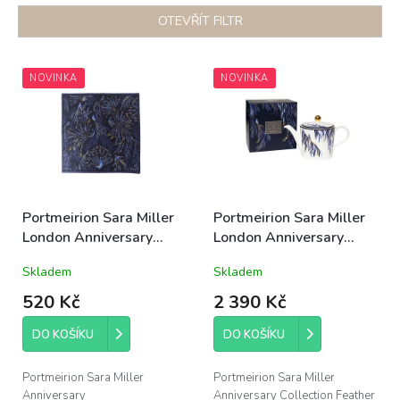
n
OTEVŘÍT FILTR
í
p
V
r
ý
NOVINKA
NOVINKA
o
p
d
i
u
s
k
p
t
r
ů
o
d
Portmeirion Sara Miller
Portmeirion Sara Miller
u
London Anniversary
London Anniversary
k
Collection Peacock
Collection porcelánová
Skladem
Skladem
t
Parade set 2ks textilních
konvice na čaj Feather
ů
ubrousků 40x40cm
Tail 1,1l bílá
520 Kč
2 390 Kč
100% bavlna temně
modrá
DO KOŠÍKU
DO KOŠÍKU
Portmeirion Sara Miller
Portmeirion Sara Miller
Anniversary
Anniversary Collection Feather