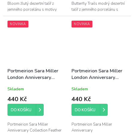
Bloom žlutý dezertní talíř z
Butterfly Trails modrý dezertní
jemného porcelánu s motivy
talíř z jemného porcelánu s
ptáčků a květů, průměr 20,5cm;
motivy motýlů, průměr 20,5cm;
zdobeno 22 karátovým...
zdobeno 22 karátovým zlatem
NOVINKA
NOVINKA
- pouze...
Portmeirion Sara Miller
Portmeirion Sara Miller
London Anniversary
London Anniversary
Collection porcelánový
Collection porcelánový
Skladem
Skladem
dezertní talíř Feather
dezertní talíř Peacock
Tail 20,5cm bílý
Parade 20,5cm temně
440 Kč
440 Kč
modrý
DO KOŠÍKU
DO KOŠÍKU
Portmeirion Sara Miller
Portmeirion Sara Miller
Anniversary Collection Feather
Anniversary