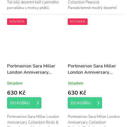
Tail bílý dezertní talíř z jemného
Collection Peacock
porcelánu s motivy ptáků,
Parade temně modrý dezertní
průměr 20,5cm; zdobeno 22
talíř z jemného porcelánu s
karátovým zlatem - pouze
motivy ptáků, průměr 20,5cm;
NOVINKA
NOVINKA
ruční...
zdobeno 22 karátovým
zlatem...
Portmeirion Sara Miller
Portmeirion Sara Miller
London Anniversary
London Anniversary
Collection porcelánový
Collection porcelánový
Skladem
Skladem
hrnek Birds & Bloom
hrnek Butterfly Trails
340ml žlutý
340ml modrý
630 Kč
630 Kč
DO KOŠÍKU
DO KOŠÍKU
Portmeirion Sara Miller London
Portmeirion Sara Miller London
Anniversary Collection Birds &
Anniversary Collection