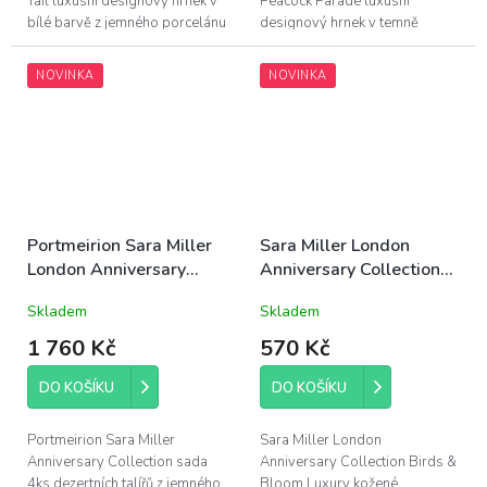
Tail luxusní designový hrnek v
Peacock Parade luxusní
bílé barvě z jemného porcelánu
designový hrnek v temně
s motivem ptáků, obsah 340ml,
modré barvě z jemného
výška 9,5cm,...
porcelánu s motivem
NOVINKA
NOVINKA
ptáků, obsah 340ml, výška...
Portmeirion Sara Miller
Sara Miller London
London Anniversary
Anniversary Collection
Collection set 4ks
kožené pouzdro
Skladem
Skladem
porcelánových
25x8x5cm Birds &
dezertních talířů 20,5cm
Bloom luxusní
1 760 Kč
570 Kč
designové žluto-zlatá
DO KOŠÍKU
DO KOŠÍKU
Portmeirion Sara Miller
Sara Miller London
Anniversary Collection sada
Anniversary Collection Birds &
4ks dezertních talířů z jemného
Bloom Luxury kožené