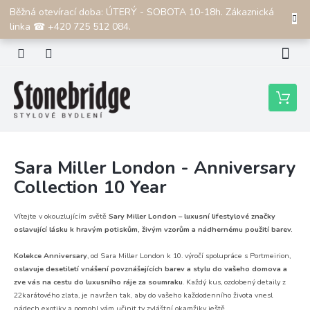
Přejít
Běžná otevírací doba: ÚTERÝ - SOBOTA 10-18h. Zákaznická
CZK
na
linka ☎ +420 725 512 084.
obsah
Nákupní
košík
Sara Miller London - Anniversary
Collection 10 Year
Vítejte v okouzlujícím světě
Sary Miller London – luxusní lifestylové značky
oslavující lásku k hravým potiskům, živým vzorům a nádhernému použití barev.
Kolekce Anniversary
, od Sara Miller London k 10. výročí spolupráce s Portmeirion,
oslavuje desetiletí vnášení povznášejících barev a stylu do vašeho domova a
zve vás na cestu do luxusního ráje za soumraku
.
Každý kus, ozdobený detaily z
22karátového zlata, je navržen tak, aby do vašeho každodenního života vnesl
nádech exotiky a pomohl vám učinit ty zvláštní okamžiky ještě