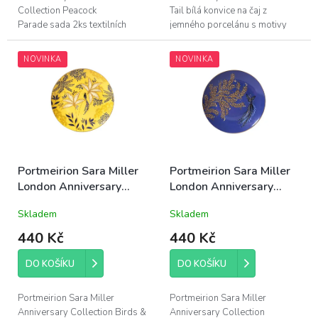
Collection Peacock
Tail bílá konvice na čaj z
Parade sada 2ks textilních
jemného porcelánu s motivy
ubrousků v temně modré barvě
ptáků, obsah 1100ml, průměr
s motivy ptáků, rozměry
14cm, výška 26,5cm; zdobeno
NOVINKA
NOVINKA
40x40cm, 100% bavlna;
22 karátovým...
dárkově...
Portmeirion Sara Miller
Portmeirion Sara Miller
London Anniversary
London Anniversary
Collection porcelánový
Collection porcelánový
Skladem
Skladem
dezertní talíř Birds &
dezertní talíř Butterfly
Bloom 20,5cm žlutý
Trails 20,5cm modrý
440 Kč
440 Kč
DO KOŠÍKU
DO KOŠÍKU
Portmeirion Sara Miller
Portmeirion Sara Miller
Anniversary Collection Birds &
Anniversary Collection