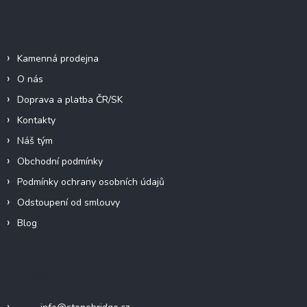
í
s
u
Informace pro vás
Kamenná prodejna
O nás
Doprava a platba ČR/SK
Kontakty
Náš tým
Obchodní podmínky
Podmínky ochrany osobních údajů
Odstoupení od smlouvy
Blog
Kontakt