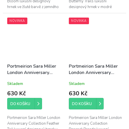
Bloom luxusní designový
Butterfly Trails luxusní
hrnek ve žluté barvě z jemného
designový hrnek v modré
porcelánu, obsah 340ml, výška
barvě z jemného porcelánu s
9,5cm, šířka 12,5cm,...
motivem motýlků, obsah
NOVINKA
NOVINKA
340ml, výška...
Portmeirion Sara Miller
Portmeirion Sara Miller
London Anniversary
London Anniversary
Collection porcelánový
Collection porcelánový
Skladem
Skladem
hrnek Feather Tail
hrnek Peacock Parade
340ml bílý
340ml temně modrý
630 Kč
630 Kč
DO KOŠÍKU
DO KOŠÍKU
Portmeirion Sara Miller London
Portmeirion Sara Miller London
Anniversary Collection Feather
Anniversary Collection