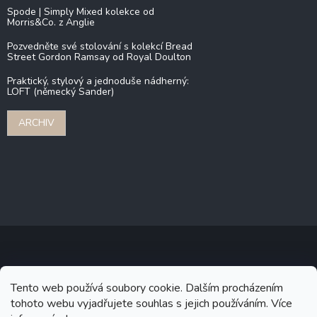
Spode | Simply Mixed kolekce od
Morris&Co. z Anglie
Pozvedněte své stolování s kolekcí Bread
Street Gordon Ramsay od Royal Doulton
Praktický, stylový a jednoduše nádherný:
LOFT (německý Sander)
ARCHIV
Copyright 2026
Stonebridge
. Všechna práva vyhrazena.
Upravit
Tento web používá soubory cookie. Dalším procházením
nastavení cookies
tohoto webu vyjadřujete souhlas s jejich používáním. Více