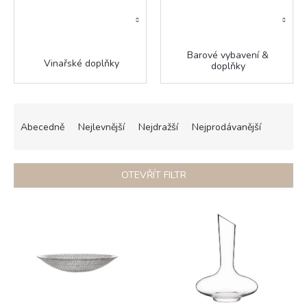
Barové vybavení &
Vinařské doplňky
doplňky
Ř
a
Abecedně
Nejlevnější
Nejdražší
Nejprodávanější
z
e
n
OTEVŘÍT FILTR
í
p
V
r
ý
o
p
d
i
u
s
k
p
t
r
ů