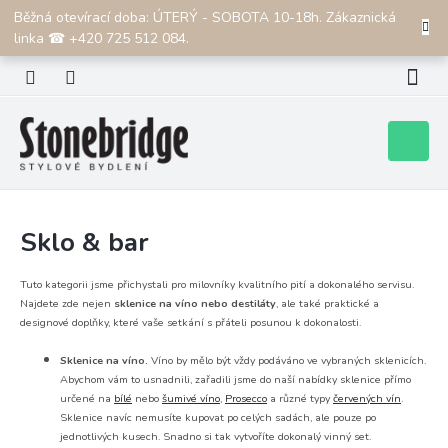
Přejít
Běžná otevírací doba: ÚTERÝ - SOBOTA 10-18h. Zákaznická
CZK
na
linka ☎ +420 725 512 084.
obsah
Nákupní
košík
Sklo & bar
Tuto kategorii jsme přichystali pro milovníky kvalitního pití a dokonalého servisu.
Najdete zde nejen
sklenice na víno nebo destiláty
, ale také praktické a
designové doplňky, které vaše setkání s přáteli posunou k dokonalosti.
Sklenice na víno.
Víno by mělo být vždy podáváno ve vybraných sklenicích.
Abychom vám to usnadnili, zařadili jsme do naší nabídky sklenice přímo
určené na
bílé
nebo
šumivé víno
,
Prosecco
a různé typy
červených vín
.
Sklenice navíc nemusíte kupovat po celých sadách, ale pouze po
jednotlivých kusech. Snadno si tak vytvoříte dokonalý vinný set.