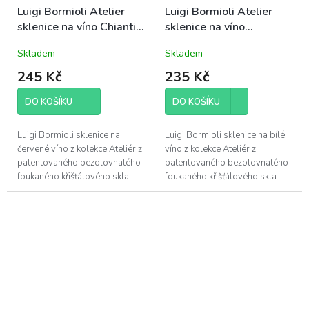
Luigi Bormioli Atelier
Luigi Bormioli Atelier
sklenice na víno Chianti
sklenice na víno
55cl (10647)
Riesling/Tocai (08746)
Skladem
Skladem
245 Kč
235 Kč
DO KOŠÍKU
DO KOŠÍKU
Luigi Bormioli sklenice na
Luigi Bormioli sklenice na bílé
červené víno z kolekce Ateliér z
víno z kolekce Ateliér z
patentovaného bezolovnatého
patentovaného bezolovnatého
foukaného křišťálového skla
foukaného křišťálového skla
Son.hyx se výšenou odolností
Son.hyx se výšenou odolností
proti mechanickému nárazu s...
proti mechanickému nárazu s...