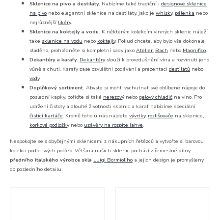
Sklenice na pivo a destiláty.
Nabízíme také tradiční i
designové sklenice
na pivo
nebo elegantní sklenice na destiláty, jako je
whisky
,
pálenka
nebo
nejrůznější
likéry
.
Sklenice na koktejly a vodu.
K některým kolekcím vinných sklenic náleží
také
sklenice na vodu
nebo
koktejly
. Pokud chcete, aby bylo vše dokonale
sladěno, prohlédněte si kompletní sady jako
Atelier
,
Bach
nebo
Magnifico
.
Dekantéry a karafy.
Dekantéry
slouží k provzdušnění vína a rozvinutí jeho
vůně a chuti. Karafy zase ozvláštní podávání a prezentaci
destilátů
nebo
vody
.
Doplňkový sortiment.
Abyste si mohli vychutnat své oblíbené nápoje do
poslední kapky, pořiďte si také
nerezový
nebo
gelový chladič
na víno. Pro
udržení čistoty a dlouhé životnosti sklenic a karaf nabízíme speciální
čisticí kartáče
. Kromě toho u nás najdete
vývrtky
,
rozlišovače
na sklenice,
korkové podložky
nebo
uzávěry na rozpité lahve
.
Nespokojte se s obyčejnými sklenicemi z nákupních řetězců a vytvořte si barovou
kolekci podle svých potřeb. Většina našich sklenic pochází z řemeslné dílny
předního italského výrobce skla
Luigi Bormioliho
a jejich design je promyšlený
do posledního detailu.