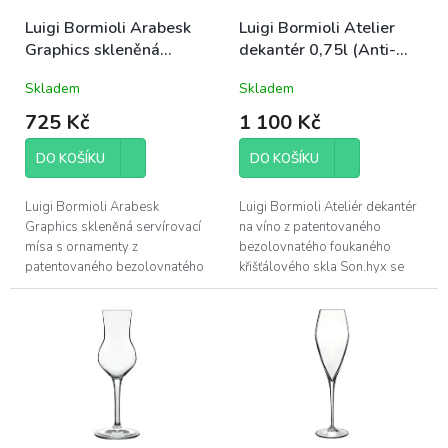
o
d
Luigi Bormioli Arabesk
Luigi Bormioli Atelier
u
Graphics skleněná
dekantér 0,75l (Anti-
k
servírovací mísa 25cm
drip coating) (11938)
Skladem
Skladem
t
ů
725 Kč
1 100 Kč
DO KOŠÍKU
DO KOŠÍKU
Luigi Bormioli Arabesk
Luigi Bormioli Ateliér dekantér
Graphics skleněná servírovací
na víno z patentovaného
mísa s ornamenty z
bezolovnatého foukaného
patentovaného bezolovnatého
křišťálového skla Son.hyx se
foukaného křišťálového skla
výšenou odolností proti
Son.hyx se výšenou odolností
mechanickému nárazu s
proti mechanickému...
vynikajícími...