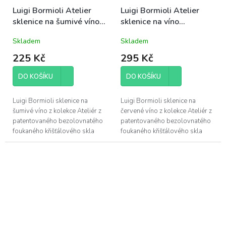
Luigi Bormioli Atelier
Luigi Bormioli Atelier
sklenice na šumivé víno
sklenice na víno
20cl (10412)
Cabernet/Merlot 70cl
Skladem
Skladem
(08743)
225 Kč
295 Kč
DO KOŠÍKU
DO KOŠÍKU
Luigi Bormioli sklenice na
Luigi Bormioli sklenice na
šumivé víno z kolekce Ateliér z
červené víno z kolekce Ateliér z
patentovaného bezolovnatého
patentovaného bezolovnatého
foukaného křišťálového skla
foukaného křišťálového skla
Son.hyx se výšenou odolností
Son.hyx se výšenou odolností
proti mechanickému nárazu s...
proti mechanickému nárazu s...