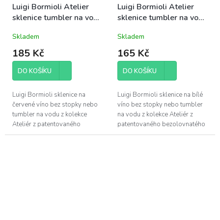
Luigi Bormioli Atelier
Luigi Bormioli Atelier
sklenice tumbler na vodu
sklenice tumbler na vodu
nebo Pinot Noir 59cl
nebo Riesling/Tocai 40cl
Skladem
Skladem
(10290)
(10289)
185 Kč
165 Kč
DO KOŠÍKU
DO KOŠÍKU
Luigi Bormioli sklenice na
Luigi Bormioli sklenice na bílé
červené víno bez stopky nebo
víno bez stopky nebo tumbler
tumbler na vodu z kolekce
na vodu z kolekce Ateliér z
Ateliér z patentovaného
patentovaného bezolovnatého
bezolovnatého foukaného
foukaného křišťálového skla
křišťálového skla Son.hyx se
Son.hyx se výšenou
výšenou odolností...
odolností...