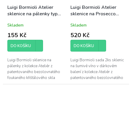
Luigi Bormioli Atelier
Luigi Bormioli Atelier
sklenice na pálenky typu
sklenice na Prosecco
Grappa 8cl (10649)
27cl sada 2ks (08748A)
Skladem
Skladem
155 Kč
520 Kč
DO KOŠÍKU
DO KOŠÍKU
Luigi Bormioli sklenice na
Luigi Bormioli sada 2ks sklenic
pálenky z kolekce Ateliér z
na šumivé víno v dárkovém
patentovaného bezolovnatého
balení z kolekce Ateliér z
foukaného křišťálového skla
patentovaného bezolovnatého
Son.hyx se výšenou odolností
foukaného křišťálového skla
proti mechanickému nárazu s...
Son.hyx se výšenou odolností
proti...