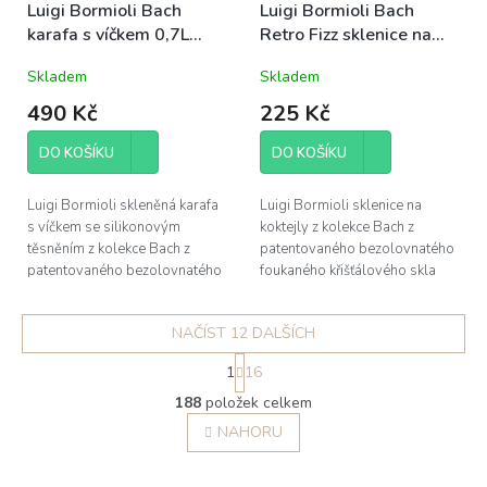
Luigi Bormioli Bach
Luigi Bormioli Bach
karafa s víčkem 0,7L
Retro Fizz sklenice na
(11313)
koktejl 260ml (12940)
Skladem
Skladem
490 Kč
225 Kč
DO KOŠÍKU
DO KOŠÍKU
Luigi Bormioli skleněná karafa
Luigi Bormioli sklenice na
s víčkem se silikonovým
koktejly z kolekce Bach z
těsněním z kolekce Bach z
patentovaného bezolovnatého
patentovaného bezolovnatého
foukaného křišťálového skla
foukaného křišťálového skla
Son.hyx se výšenou odolností
Son.hyx se výšenou odolností
proti mechanickému nárazu s...
NAČÍST 12 DALŠÍCH
proti...
S
1
16
t
O
r
188
položek celkem
v
á
l
NAHORU
n
á
k
o
d