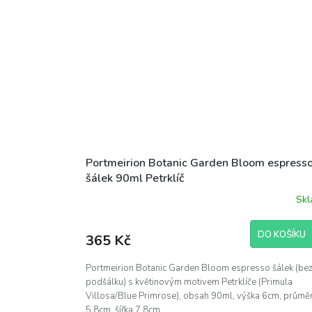
Portmeirion Botanic Garden Bloom espress
šálek 90ml Petrklíč
Sk
DO KOŠÍKU
365 Kč
Portmeirion Botanic Garden Bloom espresso šálek (be
podšálku) s květinovým motivem Petrklíče (Primula
Villosa/Blue Primrose), obsah 90ml, výška 6cm, průmě
5,8cm, šířka 7,8cm,...