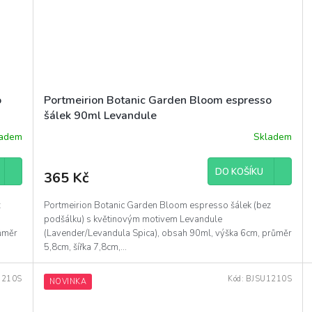
o
Portmeirion Botanic Garden Bloom espresso
šálek 90ml Levandule
ladem
Skladem
DO KOŠÍKU
365 Kč
z
Portmeirion Botanic Garden Bloom espresso šálek (bez
podšálku) s květinovým motivem Levandule
ůměr
(Lavender/Levandula Spica), obsah 90ml, výška 6cm, průměr
5,8cm, šířka 7,8cm,...
1210S
Kód:
BJSU1210S
NOVINKA