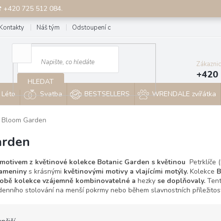
☎ +420 725 512 084.
Kontakty
Náš tým
Odstoupení od smlouvy
Blog
Zákazni
+420 
HLEDAT
Léto
Svatba
BESTSELLERS
WRENDALE zvířátka
- Bloom Garden
arden
 motivem z květinové kolekce Botanic Garden
s květinou
Petrklíče 
 kameniny
s krásnými
květinovými motivy a vlajícími motýly.
Kolekce
B
obě kolekce vzájemně kombinovatelné a
hezky
se doplňovaly.
Ten
m denního stolování na menší pokrmy nebo během slavnostních příležitost