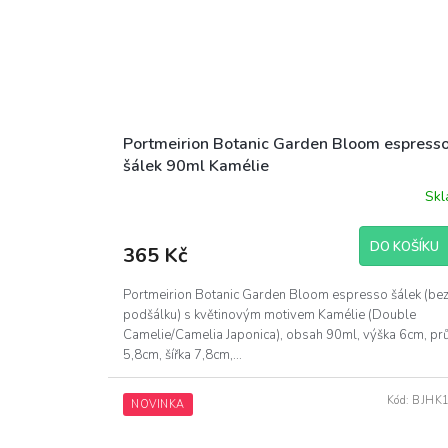
Portmeirion Botanic Garden Bloom espress
šálek 90ml Kamélie
Sk
DO KOŠÍKU
365 Kč
Portmeirion Botanic Garden Bloom espresso šálek (be
podšálku) s květinovým motivem Kamélie (Double
Camelie/Camelia Japonica), obsah 90ml, výška 6cm, pr
5,8cm, šířka 7,8cm,...
Kód:
BJHK
NOVINKA