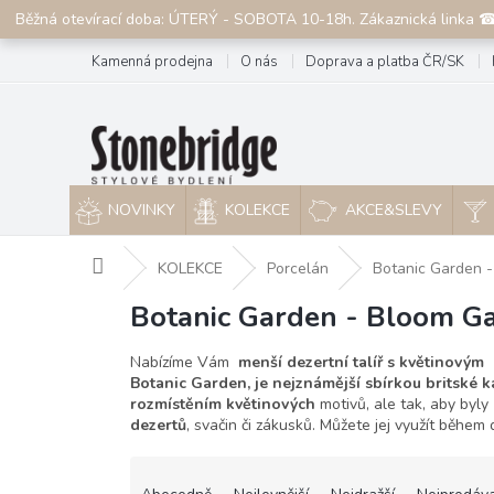
Přejít
Běžná otevírací doba: ÚTERÝ - SOBOTA 10-18h. Zákaznická linka 
na
obsah
Kamenná prodejna
O nás
Doprava a platba ČR/SK
NOVINKY
KOLEKCE
AKCE&SLEVY
Domů
KOLEKCE
Porcelán
Botanic Garden 
Botanic Garden - Bloom G
Nabízíme Vám
menší dezertní talíř s květinovým
Botanic Garden, je nejznámější sbírkou britské
rozmístěním květinových
motivů, ale tak, aby byly
dezertů
, svačin či zákusků. Můžete jej využít běhe
Ř
a