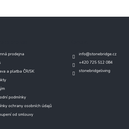
mace pro vás
Kontakt
nná prodejna
info
@
stonebridge.cz
+420 725 512 084
s
stonebridgeliving
va a platba ČR/SK
kty
tým
odní podmínky
nky ochrany osobních údajů
oupení od smlouvy