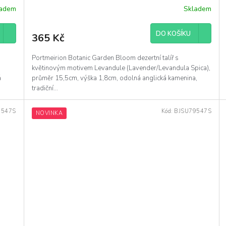
ladem
Skladem
DO KOŠÍKU
365 Kč
Portmeirion Botanic Garden Bloom dezertní talíř s
květinovým motivem Levandule (Lavender/Levandula Spica),
á
průměr 15,5cm, výška 1,8cm, odolná anglická kamenina,
tradiční...
9547S
Kód:
BJSU79547S
NOVINKA