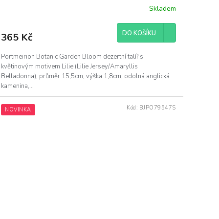
Skladem
DO KOŠÍKU
365 Kč
Portmeirion Botanic Garden Bloom dezertní talíř s
květinovým motivem Lilie (Lilie Jersey/Amaryllis
Belladonna), průměr 15,5cm, výška 1,8cm, odolná anglická
kamenina,...
Kód:
BJPO79547S
NOVINKA