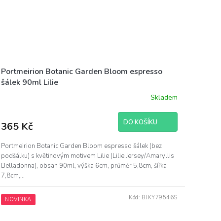
Portmeirion Botanic Garden Bloom espresso
šálek 90ml Lilie
Skladem
DO KOŠÍKU
365 Kč
Portmeirion Botanic Garden Bloom espresso šálek (bez
podšálku) s květinovým motivem Lilie (Lilie Jersey/Amaryllis
Belladonna), obsah 90ml, výška 6cm, průměr 5,8cm, šířka
7,8cm,...
Kód:
BJKY79546S
NOVINKA