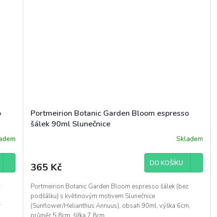
o
Portmeirion Botanic Garden Bloom espresso
šálek 90ml Slunečnice
ladem
Skladem
DO KOŠÍKU
365 Kč
z
Portmeirion Botanic Garden Bloom espresso šálek (bez
podšálku) s květinovým motivem Slunečnice
r
(Sunflower/Helianthus Annuus), obsah 90ml, výška 6cm,
průměr 5,8cm, šířka 7,8cm,...