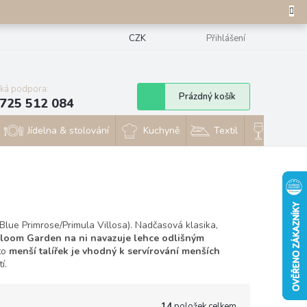
CZK
Přihlášení
cká podpora:
Nákupní
Prázdný košík
725 512 084
košík
Jídelna & stolování
Kuchyně
Textil
Sklo & 
(Blue Primrose/Primula Villosa). Nadčasová klasika,
loom Garden na ni navazuje lehce odlišným
to
menší talířek je vhodný k servírování menších
í.
14
položek celkem