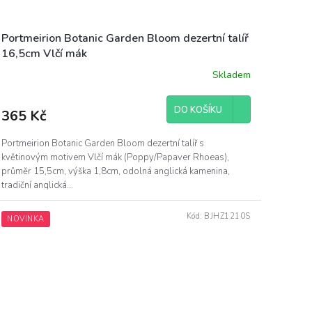
Portmeirion Botanic Garden Bloom dezertní talíř
16,5cm Vlčí mák
Skladem
DO KOŠÍKU
365 Kč
Portmeirion Botanic Garden Bloom dezertní talíř s
květinovým motivem Vlčí mák (Poppy/Papaver Rhoeas),
průměr 15,5cm, výška 1,8cm, odolná anglická kamenina,
tradiční anglická...
Kód:
BJHZ1210S
NOVINKA