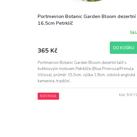
Portmeirion Botanic Garden Bloom dezertní t
16,5cm Petrklíč
Sk
DO KOŠÍKU
365 Kč
Portmeirion Botanic Garden Bloom dezertní talíř s
květinovým motivem Petrklíče (Blue Primrose/Primula
Villosa), průměr 15,5cm, výška 1,8cm, odolná anglická
kamenina, tradiční...
Kód:
BJKY
NOVINKA