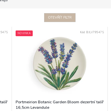
nější
OTEVŘÍT FILTR
9547S
Kód:
BJLV79547S
NOVINKA
alíř
Portmeirion Botanic Garden Bloom dezertní talíř
16,5cm Levandule