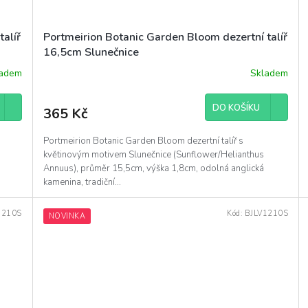
alíř
Portmeirion Botanic Garden Bloom dezertní talíř
16,5cm Slunečnice
ladem
Skladem
DO KOŠÍKU
365 Kč
Portmeirion Botanic Garden Bloom dezertní talíř s
květinovým motivem Slunečnice (Sunflower/Helianthus
Annuus), průměr 15,5cm, výška 1,8cm, odolná anglická
kamenina, tradiční...
1210S
Kód:
BJLV1210S
NOVINKA