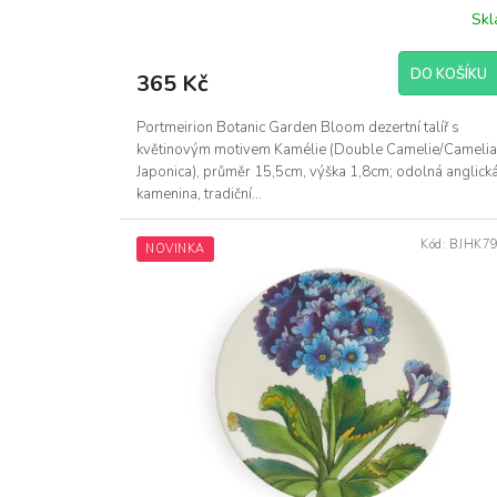
Sk
DO KOŠÍKU
365 Kč
Portmeirion Botanic Garden Bloom dezertní talíř s
květinovým motivem Kamélie (Double Camelie/Camelia
Japonica), průměr 15,5cm, výška 1,8cm; odolná anglick
kamenina, tradiční...
Kód:
BJHK7
NOVINKA