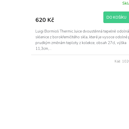
Sk
DO KOŠÍKU
620 Kč
Luigi Bormioli Thermic Juice dvoustěnná tepelně odolná
sklenice z borokřemičitého skla, které je vysoce odolné 
prudkým změnám teploty z kolekce, obsah 27cl, výška
11,3cm,...
Kód:
102