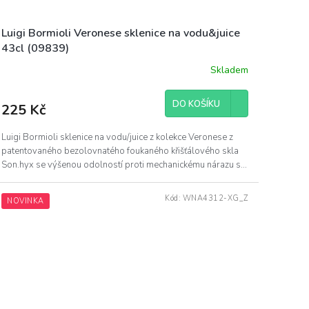
Luigi Bormioli Veronese sklenice na vodu&juice
43cl (09839)
Skladem
DO KOŠÍKU
225 Kč
Luigi Bormioli sklenice na vodu/juice z kolekce Veronese z
patentovaného bezolovnatého foukaného křišťálového skla
Son.hyx se výšenou odolností proti mechanickému nárazu s...
Kód:
WNA4312-XG_Z
NOVINKA