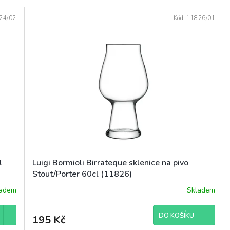
24/02
Kód:
11826/01
l
Luigi Bormioli Birrateque sklenice na pivo
Stout/Porter 60cl (11826)
ladem
Skladem
DO KOŠÍKU
195 Kč