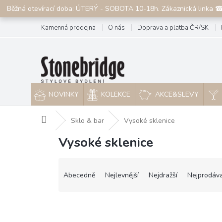
Přejít
Běžná otevírací doba: ÚTERÝ - SOBOTA 10-18h. Zákaznická linka 
na
obsah
Kamenná prodejna
O nás
Doprava a platba ČR/SK
NOVINKY
KOLEKCE
AKCE&SLEVY
Domů
Sklo & bar
Vysoké sklenice
Vysoké sklenice
Ř
a
Abecedně
Nejlevnější
Nejdražší
Nejprodáva
z
e
n
í