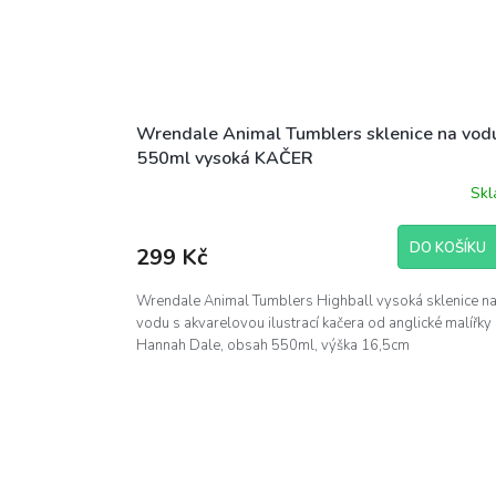
Wrendale Animal Tumblers sklenice na vod
550ml vysoká KAČER
Sk
DO KOŠÍKU
299 Kč
Wrendale Animal Tumblers Highball vysoká sklenice n
vodu s akvarelovou ilustrací kačera od anglické malířky
Hannah Dale, obsah 550ml, výška 16,5cm