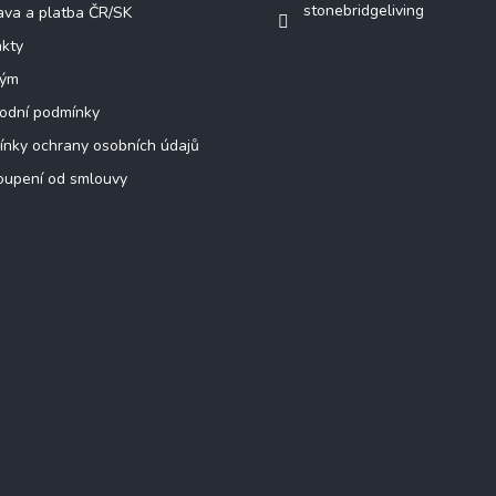
stonebridgeliving
va a platba ČR/SK
kty
tým
odní podmínky
nky ochrany osobních údajů
oupení od smlouvy