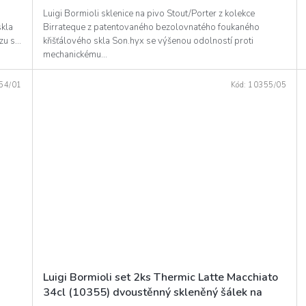
Luigi Bormioli sklenice na pivo Stout/Porter z kolekce
skla
Birrateque z patentovaného bezolovnatého foukaného
u s...
křišťálového skla Son.hyx se výšenou odolností proti
mechanickému...
54/01
Kód:
10355/05
Luigi Bormioli set 2ks Thermic Latte Macchiato
34cl (10355) dvoustěnný skleněný šálek na