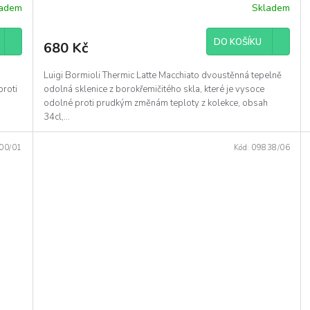
kávu
ladem
Skladem
DO KOŠÍKU
680 Kč
Luigi Bormioli Thermic Latte Macchiato dvoustěnná tepelně
proti
odolná sklenice z borokřemičitého skla, které je vysoce
odolné proti prudkým změnám teploty z kolekce, obsah
34cl,...
00/01
Kód:
09838/06