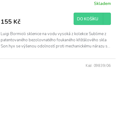
Skladem
DO KOŠÍKU
155 Kč
Luigi Bormioli sklenice na vodu vysoká z kolekce Sublime z
patentovaného bezolovnatého foukaného křišťálového skla
Son.hyx se výšenou odolností proti mechanickému nárazu s...
Kód:
09839/06