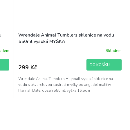
u
Wrendale Animal Tumblers sklenice na vodu
550ml vysoká MYŠKA
ladem
Skladem
DO KOŠÍKU
299 Kč
a
Wrendale Animal Tumblers Highball vysoká sklenice na
vodu s akvarelovou ilustrací myšky od anglické malířky
Hannah Dale, obsah 550ml, výška 16,5cm
O
v
l
á
d