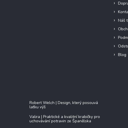
Dopra
Konta
Náš 
Obch
Podmí
Odst
Blog
Blog
Robert Welch | Design, který posouvá
laťku výš
Valira | Praktické a kvalitní krabičky pro
uchovávání potravin ze Španělska