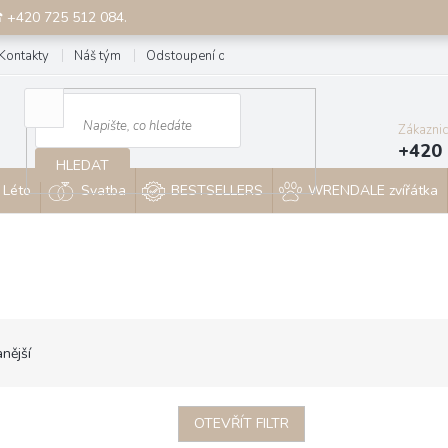
☎ +420 725 512 084.
Kontakty
Náš tým
Odstoupení od smlouvy
Blog
Zákazni
+420 
HLEDAT
Léto
Svatba
BESTSELLERS
WRENDALE zvířátka
nější
OTEVŘÍT FILTR