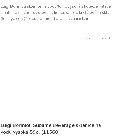
Luigi Bormioli sklenice na vodu/tonic vysoká z kolekce Palace
z patentovaného bezolovnatého foukaného křišťálového skla
Son.hyx se výšenou odolností proti mechanickému...
Kód:
11560/01
Luigi Bormioli Sublime Beverage sklenice na
vodu vysoká 59cl (11560)