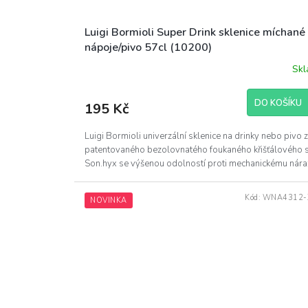
Luigi Bormioli Super Drink sklenice míchané
nápoje/pivo 57cl (10200)
Sk
DO KOŠÍKU
195 Kč
Luigi Bormioli univerzální sklenice na drinky nebo pivo z
patentovaného bezolovnatého foukaného křišťálového 
Son.hyx se výšenou odolností proti mechanickému náraz
Kód:
WNA4312-
NOVINKA