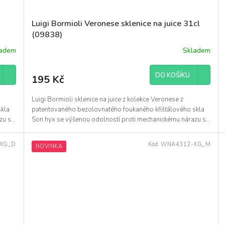
Luigi Bormioli Veronese sklenice na juice 31cl
(09838)
ladem
Skladem
DO KOŠÍKU
195 Kč
Luigi Bormioli sklenice na juice z kolekce Veronese z
skla
patentovaného bezolovnatého foukaného křišťálového skla
u s...
Son.hyx se výšenou odolností proti mechanickému nárazu s...
XG_D
Kód:
WNA4312-XG_M
NOVINKA