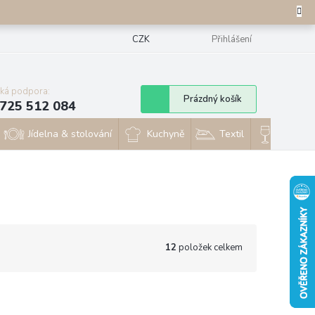
CZK
Přihlášení
cká podpora:
Nákupní
Prázdný košík
725 512 084
košík
Jídelna & stolování
Kuchyně
Textil
Sklo & 
12
položek celkem