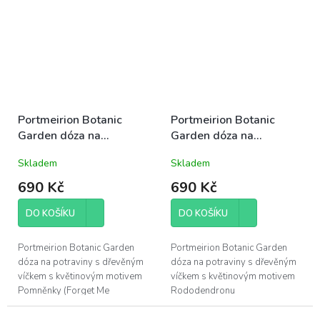
Repandum), obsah 390ml,
10cm, průměr 8cm; odolná
výška 10cm, průměr 8cm;
anglická...
odolná anglická...
Portmeirion Botanic
Portmeirion Botanic
Garden dóza na
Garden dóza na
potraviny s dřevěným
potraviny s dřevěným
Skladem
Skladem
víčkem malá 10cm
víčkem malá 10cm
Pomněnka
Rododendron
690 Kč
690 Kč
DO KOŠÍKU
DO KOŠÍKU
Portmeirion Botanic Garden
Portmeirion Botanic Garden
dóza na potraviny s dřevěným
dóza na potraviny s dřevěným
víčkem s květinovým motivem
víčkem s květinovým motivem
Pomněnky (Forget Me
Rododendronu
Not/Myosotis Palustris), obsah
(Rhododendron/
390ml, výška 10cm, průměr
Rhododendron Lepidotum),