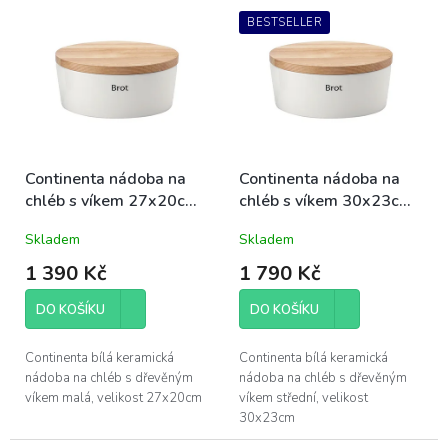
V
r
ý
BESTSELLER
o
p
d
i
u
s
k
p
t
r
ů
o
d
Continenta nádoba na
Continenta nádoba na
u
chléb s víkem 27x20cm
chléb s víkem 30x23cm
k
malá (C3931)
střední (C3930)
Skladem
Skladem
t
ů
1 390 Kč
1 790 Kč
DO KOŠÍKU
DO KOŠÍKU
Continenta bílá keramická
Continenta bílá keramická
nádoba na chléb s dřevěným
nádoba na chléb s dřevěným
víkem malá, velikost 27x20cm
víkem střední, velikost
30x23cm