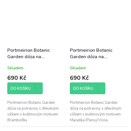
průměr 8cm; odolná anglická
kamenina,...
Portmeirion Botanic
Portmeirion Botanic
Garden dóza na
Garden dóza na
potraviny s dřevěným
potraviny s dřevěným
Skladem
Skladem
víčkem malá 10cm
víčkem malá 10cm
Brambořík
Maceška
690 Kč
690 Kč
DO KOŠÍKU
DO KOŠÍKU
Portmeirion Botanic Garden
Portmeirion Botanic Garden
dóza na potraviny s dřevěným
dóza na potraviny s dřevěným
víčkem s květinovým motivem
víčkem s květinovým motivem
Bramboříku
Maceška (Pansy/Viola
(Cyclamen/Cyclamen
Hybridia), obsah 390ml, výška