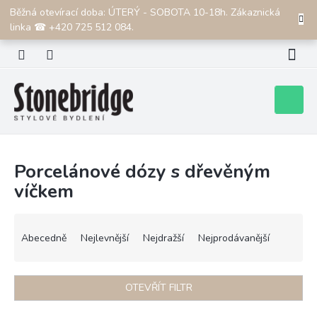
Přejít
Běžná otevírací doba: ÚTERÝ - SOBOTA 10-18h. Zákaznická
CZK
na
linka ☎ +420 725 512 084.
obsah
Nákupní
košík
Porcelánové dózy s dřevěným
víčkem
Ř
a
Abecedně
Nejlevnější
Nejdražší
Nejprodávanější
z
e
n
OTEVŘÍT FILTR
í
p