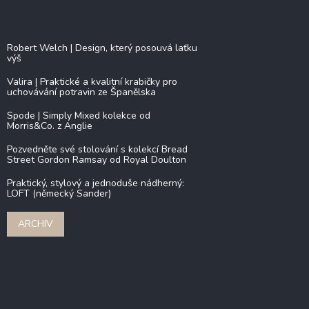
Blog
Robert Welch | Design, který posouvá laťku
výš
Valira | Praktické a kvalitní krabičky pro
uchovávání potravin ze Španělska
Spode | Simply Mixed kolekce od
Morris&Co. z Anglie
Pozvedněte své stolování s kolekcí Bread
Street Gordon Ramsay od Royal Doulton
Praktický, stylový a jednoduše nádherný:
LOFT (německý Sander)
ARCHIV