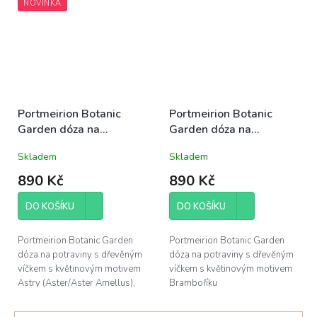
NOVINKA
odolná...
anglická...
Portmeirion Botanic
Portmeirion Botanic
Garden dóza na
Garden dóza na
potraviny s dřevěným
potraviny s dřevěným
Skladem
Skladem
víčkem střední 14cm
víčkem střední 14cm
Astra
Brambořík
890 Kč
890 Kč
DO KOŠÍKU
DO KOŠÍKU
Portmeirion Botanic Garden
Portmeirion Botanic Garden
dóza na potraviny s dřevěným
dóza na potraviny s dřevěným
víčkem s květinovým motivem
víčkem s květinovým motivem
Astry (Aster/Aster Amellus),
Bramboříku
obsah 680ml, výška 14cm,
(Cyclamen/Cyclamen
průměr 9,5cm; odolná anglická
Repandum), obsah 680ml,