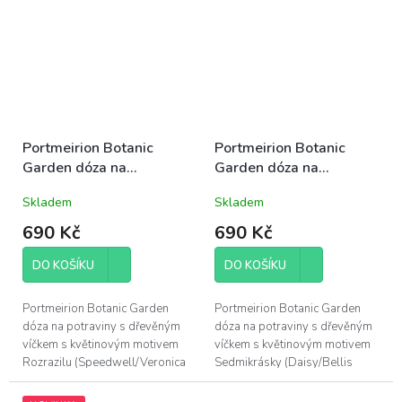
8cm; odolná...
obsah 390ml, výška 10cm,
průměr 8cm;...
Portmeirion Botanic
Portmeirion Botanic
Garden dóza na
Garden dóza na
potraviny s dřevěným
potraviny s dřevěným
Skladem
Skladem
víčkem malá 10cm
víčkem malá 10cm
Rozrazil
Sedmikráska
690 Kč
690 Kč
DO KOŠÍKU
DO KOŠÍKU
Portmeirion Botanic Garden
Portmeirion Botanic Garden
dóza na potraviny s dřevěným
dóza na potraviny s dřevěným
víčkem s květinovým motivem
víčkem s květinovým motivem
Rozrazilu (Speedwell/Veronica
Sedmikrásky (Daisy/Bellis
Chamaedrys), obsah 390ml,
Perennis), obsah 390ml, výška
výška 10cm, průměr 8cm;
10cm, průměr 8cm; odolná