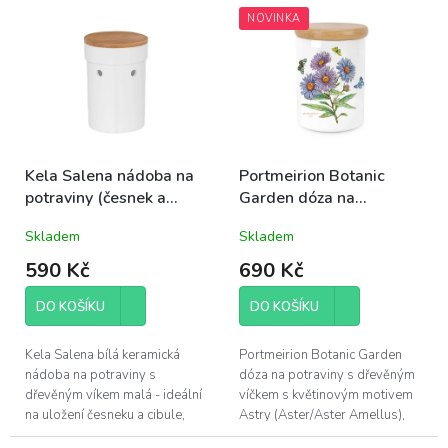
NOVINKA
Kela Salena nádoba na
Portmeirion Botanic
potraviny (česnek a
Garden dóza na
cibule) s dřevěným
potraviny s dřevěným
Skladem
Skladem
víkem 17x12cm malá
víčkem malá 10cm Astra
590 Kč
690 Kč
DO KOŠÍKU
DO KOŠÍKU
Kela Salena bílá keramická
Portmeirion Botanic Garden
nádoba na potraviny s
dóza na potraviny s dřevěným
dřevěným víkem malá - ideální
víčkem s květinovým motivem
na uložení česneku a cibule,
Astry (Aster/Aster Amellus),
velikost 17x12cm
obsah 390ml, výška 10cm,