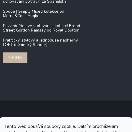
uchovávání potravin ze Španělska
Spode | Simply Mixed kolekce od
Morris&Co. z Anglie
Pozvedněte své stolování s kolekcí Bread
Street Gordon Ramsay od Royal Doulton
Praktický, stylový a jednoduše nádherný:
LOFT (německý Sander)
ARCHIV
Copyright 2026
Stonebridge
. Všechna práva vyhrazena.
Upravit
Tento web používá soubory cookie. Dalším procházením
nastavení cookies