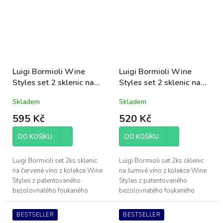
Luigi Bormioli Wine
Luigi Bormioli Wine
Styles set 2 sklenic na
Styles set 2 sklenic na
červené víno Robusto
šumivé víno Perlage
Skladem
Skladem
66cl (09077)
17,5cl (09648)
595 Kč
520 Kč
DO KOŠÍKU
DO KOŠÍKU
Luigi Bormioli set 2ks sklenic
Luigi Bormioli set 2ks sklenic
na červené víno z kolekce Wine
na šumivé víno z kolekce Wine
Styles z patentovaného
Styles z patentovaného
bezolovnatého foukaného
bezolovnatého foukaného
křišťálového skla Son.hyx se
křišťálového skla Son.hyx se
výšenou odolností proti
výšenou odolností proti
BESTSELLER
BESTSELLER
mechanickému...
mechanickému...