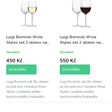
mechanickému nárazu s...
mechanickému nárazu s...
Luigi Bormioli Wine
Luigi Bormioli Wine
Styles set 2 sklenic na
Styles set 2 sklenic na
bílé víno Fragnante 38cl
červené víno Ricco 59cl
Skladem
Skladem
(09626)
(09627)
450 Kč
550 Kč
DO KOŠÍKU
DO KOŠÍKU
Luigi Bormioli set 2ks sklenic
Luigi Bormioli set 2ks sklenic
na bílé víno z kolekce Wine
na červené víno z kolekce Wine
Styles z patentovaného
Styles z patentovaného
bezolovnatého foukaného
bezolovnatého foukaného
křišťálového skla Son.hyx se
křišťálového skla Son.hyx se
výšenou odolností proti
výšenou odolností proti
mechanickému...
mechanickému...