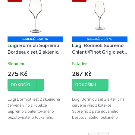
o
p
d
i
u
s
k
p
t
r
ů
o
550 KČ
–50 %
535 KČ
–50 %
d
Luigi Bormioli Supremo
Luigi Bormioli Supremo
u
Bordeaux set 2 sklenic
Chianti/Pinot Grigio set
k
na červené víno 55cl
2 sklenic na červené víno
Skladem
Skladem
t
(11278)
45cl (11279)
ů
275 Kč
267 Kč
DO KOŠÍKU
DO KOŠÍKU
Luigi Bormioli set 2 sklenic na
Luigi Bormioli set 2 sklenic na
červené víno z kolekce
červené víno z kolekce
Supremo z patentovaného
Supremo z patentovaného
bezolovnatého foukaného
bezolovnatého foukaného
křišťálového skla Son.hyx se
křišťálového skla Son.hyx se
výšenou odolností proti
výšenou odolností proti