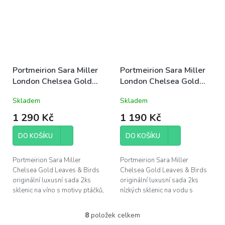
Portmeirion Sara Miller
Portmeirion Sara Miller
London Chelsea Gold
London Chelsea Gold
Leaves & Birds set 2ks
Leaves & Birds set 2ks
Skladem
Skladem
sklenic na víno 440ml
sklenic na vodu 410ml
1 290 Kč
1 190 Kč
DO KOŠÍKU
DO KOŠÍKU
Portmeirion Sara Miller
Portmeirion Sara Miller
Chelsea Gold Leaves & Birds
Chelsea Gold Leaves & Birds
originální luxusní sada 2ks
originální luxusní sada 2ks
sklenic na víno s motivy ptáčků,
nízkých sklenic na vodu s
obsah 440ml, výška 24,5cm,
motivy ptáčků, obsah
průměr 8,5cm; zdobeno...
410ml, výška 11cm, průměr
8
položek celkem
O
9cm;...