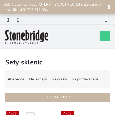
Přejít
Běžná otevírací doba: ÚTERÝ - SOBOTA 10-18h. Zákaznická
CZK
na
linka ☎ +420 725 512 084.
obsah
Nákupní
košík
Sety sklenic
Ř
a
Abecedně
Nejlevnější
Nejdražší
Nejprodávanější
z
e
n
OTEVŘÍT FILTR
í
p
V
r
ý
AKCE
AKCE