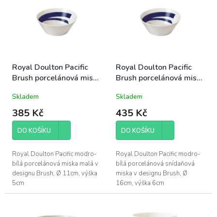
p
p
i
r
s
o
p
d
r
u
o
k
d
Royal Doulton Pacific
Royal Doulton Pacific
t
u
Brush porcelánová miska
Brush porcelánová miska
ů
k
malá 11cm modro-bílá
snídaňová 16cm modro-
Skladem
Skladem
t
letní mořská
bílá letní mořská
ů
385 Kč
435 Kč
DO KOŠÍKU
DO KOŠÍKU
Royal Doulton Pacific modro-
Royal Doulton Pacific modro-
bílá porcelánová miska malá v
bílá porcelánová snídaňová
designu Brush, Ø 11cm, výška
miska v designu Brush, Ø
5cm
16cm, výška 6cm