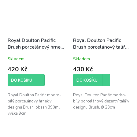
Royal Doulton Pacific
Royal Doulton Pacific
Brush porcelánový hrnek
Brush porcelánový talíř
390ml modro-bílý letní
dezertní 23cm modro-
Skladem
Skladem
mořský
bílý letní mořský
420 Kč
430 Kč
DO KOŠÍKU
DO KOŠÍKU
Royal Doulton Pacific modro-
Royal Doulton Pacific modro-
bílý porcelánový hrnek v
bílý porcelánový dezertní talíř v
designu Brush, obsah 390ml,
designu Brush, Ø 23cm
výška 9cm