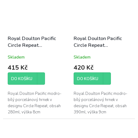
Royal Doulton Pacific
Royal Doulton Pacific
Circle Repeat
Circle Repeat
porcelánový hrnek
porcelánový hrnek
Skladem
Skladem
280ml modro-bílý letní
390ml modro-bílý letní
mořský
mořský
415 Kč
420 Kč
DO KOŠÍKU
DO KOŠÍKU
Royal Doulton Pacific modro-
Royal Doulton Pacific modro-
bílý porcelánový hrnek v
bílý porcelánový hrnek v
designu Circle Repeat, obsah
designu Circle Repeat, obsah
280ml, výška 8cm
390ml, výška 9cm