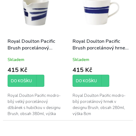
Royal Doulton Pacific
Royal Doulton Pacific
Brush porcelánový
Brush porcelánový hrnek
džbánek s hubičkou velký
280ml modro-bílý letní
Skladem
Skladem
380ml modro-bílý letní
mořský
mořský
415 Kč
415 Kč
DO KOŠÍKU
DO KOŠÍKU
Royal Doulton Pacific modro-
Royal Doulton Pacific modro-
bílý velký porcelánový
bílý porcelánový hrnek v
džbánek s hubičkou v designu
designu Brush, obsah 280ml,
Brush, obsah 380ml, výška
výška 8cm
8,8cm