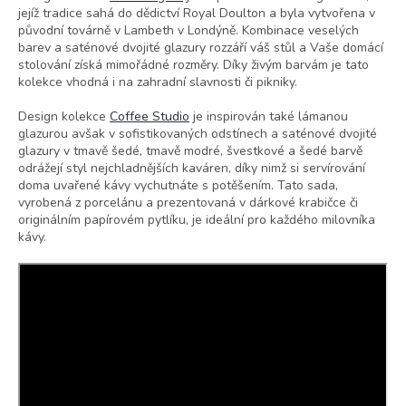
jejíž tradice sahá do dědictví Royal Doulton a byla vytvořena v
původní továrně v Lambeth v Londýně. Kombinace veselých
barev a saténové dvojité glazury rozzáří váš stůl a Vaše domácí
stolování získá mimořádné rozměry. Díky živým barvám je tato
kolekce vhodná i na zahradní slavnosti či pikniky.
Design kolekce
Coffee Studio
je inspirován také lámanou
glazurou avšak v sofistikovaných odstínech a saténové dvojité
glazury v tmavě šedé, tmavě modré, švestkové a šedé barvě
odrážejí styl nejchladnějších kaváren, díky nimž si servírování
doma uvařené kávy vychutnáte s potěšením. Tato sada,
vyrobená z porcelánu a prezentovaná v dárkové krabičce či
originálním papírovém pytlíku, je ideální pro každého milovníka
kávy.