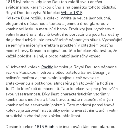
1815 byl rokem, kdy John Doulton založil svou dnešní
světoznámou keramickou dílnu a na památku tohoto dědictví,
Royal Doulton vytvořil kolekci
White 1815
.
Kolekce Blue
rozšiřuje kolekci White je velice jednoduchá,
elegantní s nápadnou siluetou a jemnou čirou glazurou v
kombinaci lesku a matu bílé barvy. Produkty jsou vyrobeny z
velmi krásného a hlavně kvalitního porcelánu a jsou tvarovány
do jednoduchých, ale neuvěřitelně nápadných siluet. Vyznačující
se jemným máčeným efektem prosklení v chladném odstínu
modré barvy. Krásou a originalitou této kolekce zůstává to, že
každá položka je jiná, a proto nabízí jedinečný vzhled.
V úchvatné kolekci
Pacific
kombinuje Royal Doulton nápadné
vzory s klasickou modrou a bílou paletou barev. Design je
ovlivněn mořem a jeho okolní krajinou, což navozuje
zrelaxovanou a poklidnou atmosféru při stolování a hodí se
tudíž do kterékoli domácnosti. Tato kolekce zaujme především
svou všestranností. Díky šesti charakteristickým vzorům v
kombinaci s modrou a bílou barvou, máte nespočet různých
kombinací na servírování pokrmů. Tato moderní porcelánová
kolekce je zároveň hravá, díky svým univerzálním tvarům velmi
praktická a vhodná pro každou příležitost.
Design kolekce
1815 Brights
je inspirován lámanou glazurou,