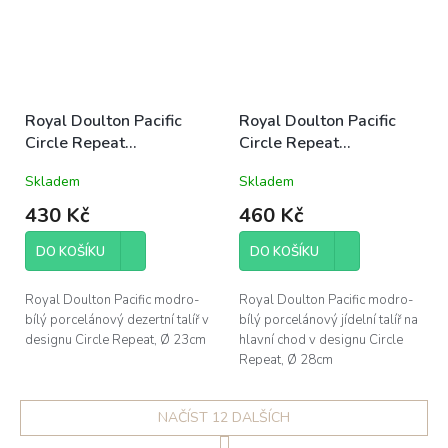
Royal Doulton Pacific
Royal Doulton Pacific
Circle Repeat
Circle Repeat
porcelánový talíř
porcelánový talíř jídelní
Skladem
Skladem
dezertní 23cm modro-
28cm modro-bílý letní
bílý letní mořský
mořský
430 Kč
460 Kč
DO KOŠÍKU
DO KOŠÍKU
Royal Doulton Pacific modro-
Royal Doulton Pacific modro-
bílý porcelánový dezertní talíř v
bílý porcelánový jídelní talíř na
designu Circle Repeat, Ø 23cm
hlavní chod v designu Circle
Repeat, Ø 28cm
NAČÍST 12 DALŠÍCH
S