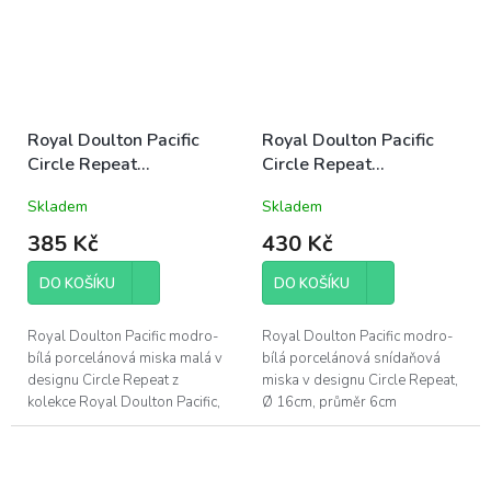
Royal Doulton Pacific
Royal Doulton Pacific
Circle Repeat
Circle Repeat
porcelánová miska malá
porcelánová miska
Skladem
Skladem
11cm modro-bílá letní
snídaňová 16cm modro-
mořská
bílá letní mořská
385 Kč
430 Kč
DO KOŠÍKU
DO KOŠÍKU
Royal Doulton Pacific modro-
Royal Doulton Pacific modro-
bílá porcelánová miska malá v
bílá porcelánová snídaňová
designu Circle Repeat z
miska v designu Circle Repeat,
kolekce Royal Doulton Pacific,
Ø 16cm, průměr 6cm
Ø 11cm