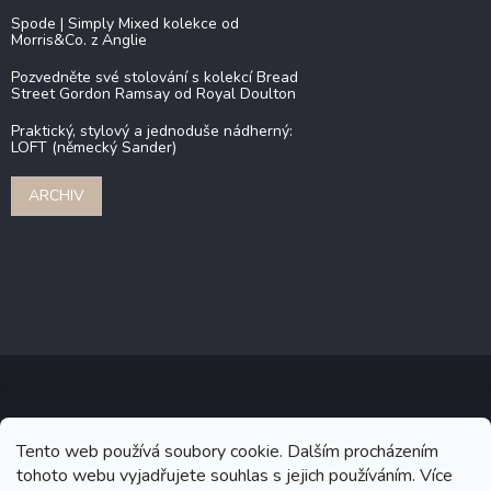
Spode | Simply Mixed kolekce od
Morris&Co. z Anglie
Pozvedněte své stolování s kolekcí Bread
Street Gordon Ramsay od Royal Doulton
Praktický, stylový a jednoduše nádherný:
LOFT (německý Sander)
ARCHIV
Copyright 2026
Stonebridge
. Všechna práva vyhrazena.
Upravit
Tento web používá soubory cookie. Dalším procházením
nastavení cookies
tohoto webu vyjadřujete souhlas s jejich používáním. Více