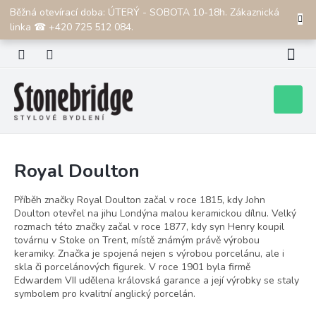
Přejít
Běžná otevírací doba: ÚTERÝ - SOBOTA 10-18h. Zákaznická
CZK
na
linka ☎ +420 725 512 084.
obsah
Nákupní
košík
Royal Doulton
Příběh značky Royal Doulton začal v roce 1815, kdy John
Doulton otevřel na jihu Londýna malou keramickou dílnu. Velký
rozmach této značky začal v roce 1877, kdy syn Henry koupil
továrnu v Stoke on Trent, místě známým právě výrobou
keramiky. Značka je spojená nejen s výrobou porcelánu, ale i
skla či porcelánových figurek. V roce 1901 byla firmě
Edwardem VII udělena královská garance a její výrobky se staly
symbolem pro kvalitní anglický porcelán.