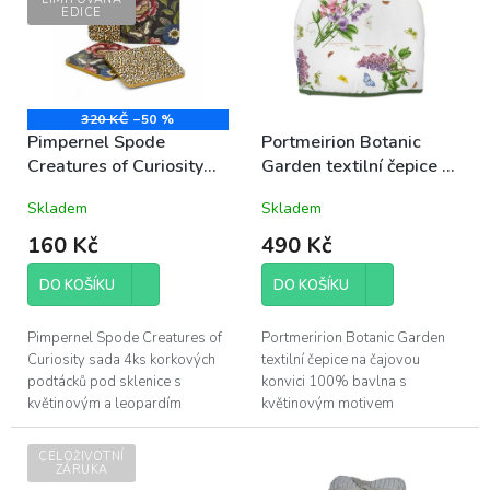
p
d
EDICE
i
u
s
k
p
t
r
ů
o
320 KČ
–50 %
d
Pimpernel Spode
Portmeirion Botanic
u
Creatures of Curiosity
Garden textilní čepice na
k
Black/Leopard korkové
čajovou konvici 100%
Skladem
Skladem
t
podložky pod sklenice
bavlna 36x27cm
ů
10,5x10,5cm 4ks černé
Šeřík&Hrachor
160 Kč
490 Kč
s květinami/leopard
DO KOŠÍKU
DO KOŠÍKU
Pimpernel Spode Creatures of
Portmeririon Botanic Garden
Curiosity sada 4ks korkových
textilní čepice na čajovou
podtácků pod sklenice s
konvici 100% bavlna s
květinovým a leopardím
květinovým motivem
motivem,
Šeříku&Hrachoru, rozměry
rozměry 10,5x10,5cm; vyrobeno
36x27cm; tradiční anglická
CELOŽIVOTNÍ
ze 4 vrstev - ...
kolekce Botanic Garden od...
ZÁRUKA