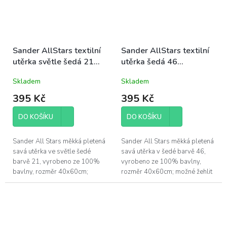
Sander AllStars textilní
Sander AllStars textilní
utěrka světle šedá 21
utěrka šedá 46
40x60cm
40x60cm
Skladem
Skladem
395 Kč
395 Kč
DO KOŠÍKU
DO KOŠÍKU
Sander All Stars měkká pletená
Sander All Stars měkká pletená
savá utěrka ve světle šedé
savá utěrka v šedé barvě 46,
barvě 21, vyrobeno ze 100%
vyrobeno ze 100% bavlny,
bavlny, rozměr 40x60cm;
rozměr 40x60cm; možné žehlit
možné žehlit po obou stranách
po obou stranách (po rubu i po
(po rubu i po lícu), ale tento...
lícu), ale tento typ...