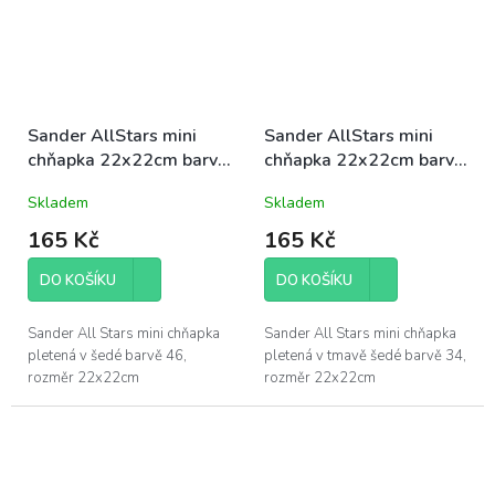
Sander AllStars mini
Sander AllStars mini
chňapka 22x22cm barva
chňapka 22x22cm barva
šedá 46
tmavě šedá 34
Skladem
Skladem
165 Kč
165 Kč
DO KOŠÍKU
DO KOŠÍKU
Sander All Stars mini chňapka
Sander All Stars mini chňapka
pletená v šedé barvě 46,
pletená v tmavě šedé barvě 34,
rozměr 22x22cm
rozměr 22x22cm