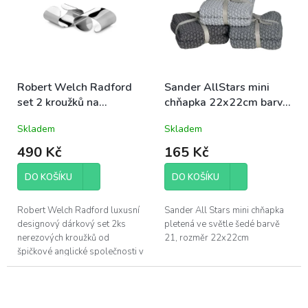
Robert Welch Radford
Sander AllStars mini
set 2 kroužků na
chňapka 22x22cm barva
ubrousky nerezové 7cm
světle šedá 21
Skladem
Skladem
luxusní designové
490 Kč
165 Kč
DO KOŠÍKU
DO KOŠÍKU
Robert Welch Radford luxusní
Sander All Stars mini chňapka
designový dárkový set 2ks
pletená ve světle šedé barvě
nerezových kroužků od
21, rozměr 22x22cm
špičkové anglické společnosti v
elegantním designu, šířka 7cm;
vyrobeno z vysoce kvalitní
18/10...