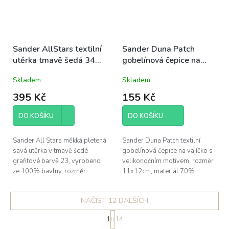
Sander AllStars textilní
Sander Duna Patch
utěrka tmavě šedá 34
gobelínová čepice na
40x60cm
vajíčko 11x12cm KUŘE
Skladem
Skladem
velikonoční
395 Kč
155 Kč
DO KOŠÍKU
DO KOŠÍKU
Sander All Stars měkká pletená
Sander Duna Patch textilní
savá utěrka v tmavě šedé
gobelínová čepice na vajíčko s
grafitové barvě 23, vyrobeno
velikonočním motivem, rozměr
ze 100% bavlny, rozměr
11x12cm, materiál 70%
40x60cm; možné žehlit po
bavlna, 30% polyester;
obou stranách (po rubu i po
jedinečná technicka tkaní; lze...
NAČÍST 12 DALŠÍCH
lícu), ale...
S
1
14
t
O