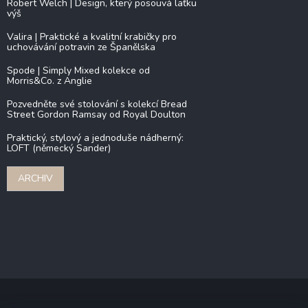
Robert Welch | Design, který posouvá laťku
výš
Valira | Praktické a kvalitní krabičky pro
uchovávání potravin ze Španělska
Spode | Simply Mixed kolekce od
Morris&Co. z Anglie
Pozvedněte své stolování s kolekcí Bread
Street Gordon Ramsay od Royal Doulton
Praktický, stylový a jednoduše nádherný:
LOFT (německý Sander)
ARCHIV