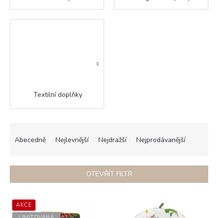
Textilní doplňky
Ř
a
Abecedně
Nejlevnější
Nejdražší
Nejprodávanější
z
e
n
OTEVŘÍT FILTR
í
p
V
r
ý
AKCE
o
LIMITOVANÁ