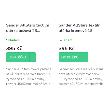
Sander AllStars textilní
Sander AllStars textilní
utěrka béžová 23
utěrka krémová 19
40x60cm
40x60cm
Skladem
Skladem
395 Kč
395 Kč
DO KOŠÍKU
DO KOŠÍKU
Sander All Stars měkká pletená
Sander All Stars měkká pletená
savá utěrka v béžové barvě 23,
savá utěrka v krémové barvě
vyrobeno ze 100% bavlny,
19, vyrobeno ze 100% bavlny,
rozměr 40x60cm; možné žehlit
rozměr 40x60cm; možné žehlit
po obou stranách (po rubu i po
po obou stranách (po rubu i po
lícu), ale tento typ...
lícu), ale tento typ...