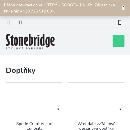
Přejít
Běžná otevírací doba: ÚTERÝ - SOBOTA 10-18h. Zákaznická
CZK
na
linka ☎ +420 725 512 084.
obsah
Nákupní
košík
Doplňky
Spode Creatures of
Wrendale zvířátkové
Curiosity
designové doplňky