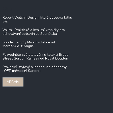
Blog
Robert Welch | Design, který posouvá laťku
výš
Valira | Praktické a kvalitní krabičky pro
uchovávání potravin ze Španělska
Spode | Simply Mixed kolekce od
Morris&Co. z Anglie
Pozvedněte své stolování s kolekcí Bread
Street Gordon Ramsay od Royal Doulton
Praktický, stylový a jednoduše nádherný:
LOFT (německý Sander)
ARCHIV