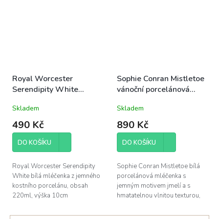
Royal Worcester
Sophie Conran Mistletoe
Serendipity White
vánoční porcelánová
mléčenka 220ml bílá
mléčenka 0,28l jmelí
Skladem
Skladem
490 Kč
890 Kč
DO KOŠÍKU
DO KOŠÍKU
Royal Worcester Serendipity
Sophie Conran Mistletoe bílá
White bílá mléčenka z jemného
porcelánová mléčenka s
kostního porcelánu, obsah
jemným motivem jmelí a s
220ml, výška 10cm
hmatatelnou vlnitou texturou,
obsah 280ml, výška 9cm;
dárkově baleno