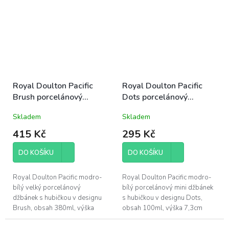
9,3cm, výška 6,7cm, délka
12cm, výška 8,7cm, délka
8,2cm; vyrobeno...
10,4cm; vyrobeno...
Royal Doulton Pacific
Royal Doulton Pacific
Brush porcelánový
Dots porcelánový
džbánek s hubičkou velký
džbánek s hubičkou mini
Skladem
Skladem
380ml modro-bílý letní
100ml modro-bílý letní
mořský
mořský
415 Kč
295 Kč
DO KOŠÍKU
DO KOŠÍKU
Royal Doulton Pacific modro-
Royal Doulton Pacific modro-
bílý velký porcelánový
bílý porcelánový mini džbánek
džbánek s hubičkou v designu
s hubičkou v designu Dots,
Brush, obsah 380ml, výška
obsah 100ml, výška 7,3cm
8,8cm