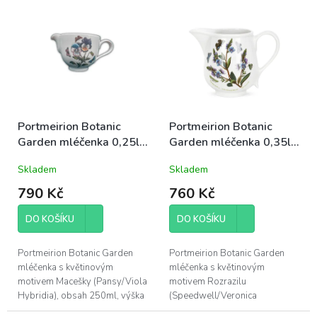
V
r
ý
o
p
d
i
u
s
k
p
t
r
ů
o
d
Portmeirion Botanic
Portmeirion Botanic
u
Garden mléčenka 0,25l
Garden mléčenka 0,35l
k
Maceška
Rozrazil
Skladem
Skladem
t
ů
790 Kč
760 Kč
DO KOŠÍKU
DO KOŠÍKU
Portmeirion Botanic Garden
Portmeirion Botanic Garden
mléčenka s květinovým
mléčenka s květinovým
motivem Macešky (Pansy/Viola
motivem Rozrazilu
Hybridia), obsah 250ml, výška
(Speedwell/Veronica
8cm; odolná anglická
Chamaedrys), obsah 350ml,