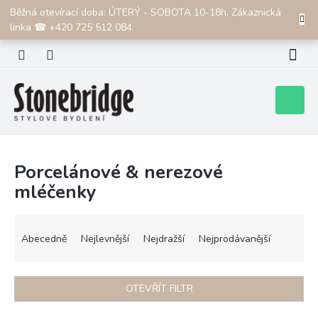
Přejít
Běžná otevírací doba: ÚTERÝ - SOBOTA 10-18h. Zákaznická
CZK
na
linka ☎ +420 725 512 084.
obsah
Nákupní
košík
Porcelánové & nerezové
mléčenky
Ř
a
Abecedně
Nejlevnější
Nejdražší
Nejprodávanější
z
e
n
OTEVŘÍT FILTR
í
p