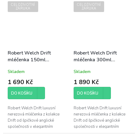
zdobeno 22 karátovým zlatem
CELOŽIVOTNÍ
CELOŽIVOTNÍ
- pouze ruční...
ZÁRUKA
ZÁRUKA
Robert Welch Drift
Robert Welch Drift
mléčenka 150ml
mléčenka 300ml
nerezová luxusní
nerezová luxusní
Skladem
Skladem
designová
designová
1 690 Kč
1 890 Kč
DO KOŠÍKU
DO KOŠÍKU
Robert Welch Drift luxusní
Robert Welch Drift luxusní
nerezová mléčenka z kolekce
nerezová mléčenka z kolekce
Drift od špičkové anglické
Drift od špičkové anglické
společnosti v elegantním
společnosti v elegantním
designu, obsah 150ml, průměr
designu, obsah 300ml, průměr