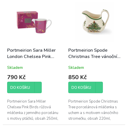
kamenina, tradiční anglická
výška 10cm; odolná anglická
kolekce Botanic...
kamenina, tradiční anglická
kolekce...
Portmeirion Sara Miller
Portmeirion Spode
London Chelsea Pink
Christmas Tree vánoční
Birds porcelánová
mléčenka 0,2l stromeček
Skladem
Skladem
mléčenka 250ml růžová
790 Kč
850 Kč
DO KOŠÍKU
DO KOŠÍKU
Portmeirion Sara Miller
Portmeirion Spode Christmas
Chelsea Pink Birds růžová
Tree porcelánová mléčenka s
mléčenka z jemného porcelánu
uchem a s motivem vánočního
s motivy ptáčků, obsah 250ml,
stromečku, obsah 220ml,
výška 9cm, šířka 14,5cm;
výška 11cm, šířka 12cm