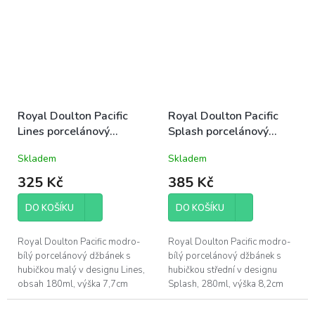
Royal Doulton Pacific
Royal Doulton Pacific
Lines porcelánový
Splash porcelánový
džbánek s hubičkou malý
džbánek s hubičkou
Skladem
Skladem
180ml modro-bílý letní
střední 280ml modro-
mořský
bílý letní mořský
325 Kč
385 Kč
DO KOŠÍKU
DO KOŠÍKU
Royal Doulton Pacific modro-
Royal Doulton Pacific modro-
bílý porcelánový džbánek s
bílý porcelánový džbánek s
hubičkou malý v designu Lines,
hubičkou střední v designu
obsah 180ml, výška 7,7cm
Splash, 280ml, výška 8,2cm