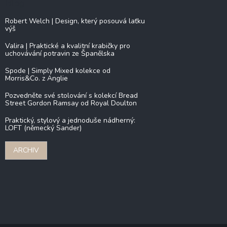
Blog
Robert Welch | Design, který posouvá laťku
výš
Valira | Praktické a kvalitní krabičky pro
uchovávání potravin ze Španělska
Spode | Simply Mixed kolekce od
Morris&Co. z Anglie
Pozvedněte své stolování s kolekcí Bread
Street Gordon Ramsay od Royal Doulton
Praktický, stylový a jednoduše nádherný:
LOFT (německý Sander)
ARCHIV