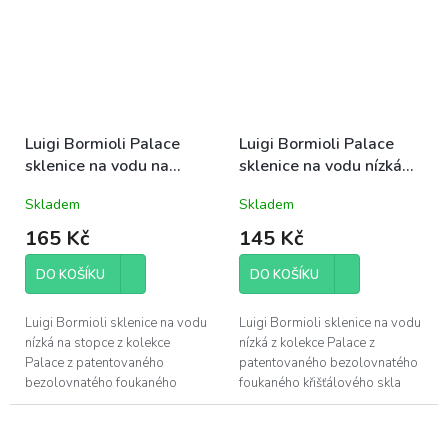
Luigi Bormioli Palace
Luigi Bormioli Palace
sklenice na vodu na
sklenice na vodu nízká
stopce nízká 40cl
40cl (09655)
Skladem
Skladem
(09232)
165 Kč
145 Kč
DO KOŠÍKU
DO KOŠÍKU
Luigi Bormioli sklenice na vodu
Luigi Bormioli sklenice na vodu
nízká na stopce z kolekce
nízká z kolekce Palace z
Palace z patentovaného
patentovaného bezolovnatého
bezolovnatého foukaného
foukaného křišťálového skla
křišťálového skla Son.hyx se
Son.hyx se výšenou odolností
výšenou odolností proti
proti mechanickému nárazu s...
mechanickému nárazu...