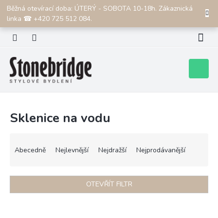
Přejít
Běžná otevírací doba: ÚTERÝ - SOBOTA 10-18h. Zákaznická
CZK
na
linka ☎ +420 725 512 084.
obsah
Nákupní
košík
Sklenice na vodu
Ř
a
Abecedně
Nejlevnější
Nejdražší
Nejprodávanější
z
e
n
OTEVŘÍT FILTR
í
p
V
r
ý