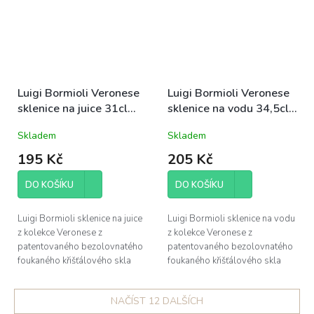
Luigi Bormioli Veronese
Luigi Bormioli Veronese
sklenice na juice 31cl
sklenice na vodu 34,5cl
(09838)
(09837)
Skladem
Skladem
195 Kč
205 Kč
DO KOŠÍKU
DO KOŠÍKU
Luigi Bormioli sklenice na juice
Luigi Bormioli sklenice na vodu
z kolekce Veronese z
z kolekce Veronese z
patentovaného bezolovnatého
patentovaného bezolovnatého
foukaného křišťálového skla
foukaného křišťálového skla
Son.hyx se výšenou odolností
Son.hyx se výšenou odolností
proti mechanickému nárazu s...
proti mechanickému nárazu s...
NAČÍST 12 DALŠÍCH