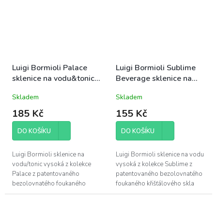
Luigi Bormioli Palace
Luigi Bormioli Sublime
sklenice na vodu&tonic
Beverage sklenice na
vysoká 44,5cl (10499)
vodu vysoká 59cl
Skladem
Skladem
(11560)
185 Kč
155 Kč
DO KOŠÍKU
DO KOŠÍKU
Luigi Bormioli sklenice na
Luigi Bormioli sklenice na vodu
vodu/tonic vysoká z kolekce
vysoká z kolekce Sublime z
Palace z patentovaného
patentovaného bezolovnatého
bezolovnatého foukaného
foukaného křišťálového skla
křišťálového skla Son.hyx se
Son.hyx se výšenou odolností
výšenou odolností proti
proti mechanickému nárazu s...
mechanickému...