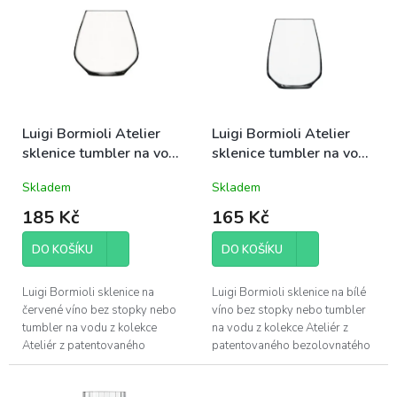
o
p
d
i
u
s
k
p
t
r
ů
o
d
Luigi Bormioli Atelier
Luigi Bormioli Atelier
u
sklenice tumbler na vodu
sklenice tumbler na vodu
k
nebo Pinot Noir 59cl
nebo Riesling/Tocai 40cl
Skladem
Skladem
t
(10290)
(10289)
ů
185 Kč
165 Kč
DO KOŠÍKU
DO KOŠÍKU
Luigi Bormioli sklenice na
Luigi Bormioli sklenice na bílé
červené víno bez stopky nebo
víno bez stopky nebo tumbler
tumbler na vodu z kolekce
na vodu z kolekce Ateliér z
Ateliér z patentovaného
patentovaného bezolovnatého
bezolovnatého foukaného
foukaného křišťálového skla
křišťálového skla Son.hyx se
Son.hyx se výšenou