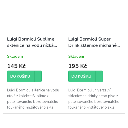
Luigi Bormioli Sublime
Luigi Bormioli Super
sklenice na vodu nízká
Drink sklenice míchané
35cl (11561)
nápoje/pivo 57cl
Skladem
Skladem
(10200)
145 Kč
195 Kč
DO KOŠÍKU
DO KOŠÍKU
Luigi Bormioli sklenice na vodu
Luigi Bormioli univerzální
nízká z kolekce Sublime z
sklenice na drinky nebo pivo z
patentovaného bezolovnatého
patentovaného bezolovnatého
foukaného křišťálového skla
foukaného křišťálového skla
Son.hyx se výšenou odolností
Son.hyx se výšenou odolností
proti mechanickému nárazu s...
proti mechanickému nárazu s...