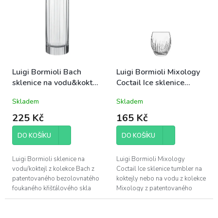
výšenou odolností...
odolností...
Luigi Bormioli Bach
Luigi Bormioli Mixology
sklenice na vodu&koktejl
Coctail Ice sklenice
48cl (10824)
tumbler na koktejl &
Skladem
Skladem
vodu 50cl (12648)
225 Kč
165 Kč
DO KOŠÍKU
DO KOŠÍKU
Luigi Bormioli sklenice na
Luigi Bormioli Mixology
vodu/koktejl z kolekce Bach z
Coctail Ice sklenice tumbler na
patentovaného bezolovnatého
koktejly nebo na vodu z kolekce
foukaného křišťálového skla
Mixology z patentovaného
Son.hyx se výšenou odolností
bezolovnatého foukaného
proti mechanickému nárazu s...
křišťálového skla Son.hyx se...