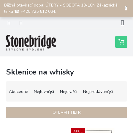
Přejít
Běžná otevírací doba: ÚTERÝ - SOBOTA 10-18h. Zákaznická
CZK
na
linka ☎ +420 725 512 084.
obsah
Nákupní
košík
Sklenice na whisky
Ř
a
Abecedně
Nejlevnější
Nejdražší
Nejprodávanější
z
e
n
OTEVŘÍT FILTR
í
p
V
r
ý
AKCE