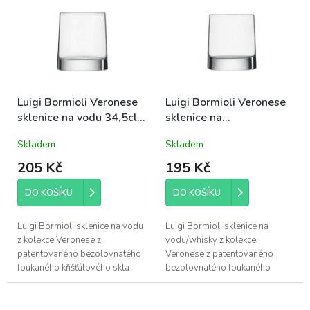
vynikajícími...
Luigi Bormioli Veronese
Luigi Bormioli Veronese
sklenice na vodu 34,5cl
sklenice na
(09837)
vodu&whisky 26cl
Skladem
Skladem
(09836)
205 Kč
195 Kč
DO KOŠÍKU
DO KOŠÍKU
Luigi Bormioli sklenice na vodu
Luigi Bormioli sklenice na
z kolekce Veronese z
vodu/whisky z kolekce
patentovaného bezolovnatého
Veronese z patentovaného
foukaného křišťálového skla
bezolovnatého foukaného
Son.hyx se výšenou odolností
křišťálového skla Son.hyx se
proti mechanickému nárazu s...
výšenou odolností proti
mechanickému nárazu s...