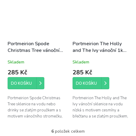
Portmeirion Spode
Portmeirion The Holly
Christmas Tree vánoční
and The Ivy vánoční 1ks
1ks sklenice na vodu
sklenice na vodu nízká
Skladem
Skladem
nízká 0,4l stromeček
0,45l cesmína a břečťan
285 Kč
285 Kč
DO KOŠÍKU
DO KOŠÍKU
Portmeirion Spode Christmas
Portmeirion The Holly and The
Tree sklenice na vodu nebo
Ivy vánoční sklenice na vodu
drinky se zlatým proužkem a s
nízká s motivem cesmíny a
motivem vánočního stromečku,
břečťanu a se zlatým proužkem,
obsah 400ml, výška 10cm,
obsah 450ml, výška 8cm
průměr 8cm
6
položek celkem
O