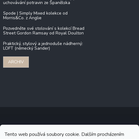
uchovávání potravin ze Španělska
Spode | Simply Mixed kolekce od
Morris&Co. z Anglie
Pozvedněte své stolování s kolekcí Bread
Street Gordon Ramsay od Royal Doulton
Praktický, stylový a jednoduše nádherný:
LOFT (německý Sander)
ARCHIV
Copyright 2026
Stonebridge
. Všechna práva vyhrazena.
Upravit
Tento web používá soubory cookie. Dalším procházením
nastavení cookies