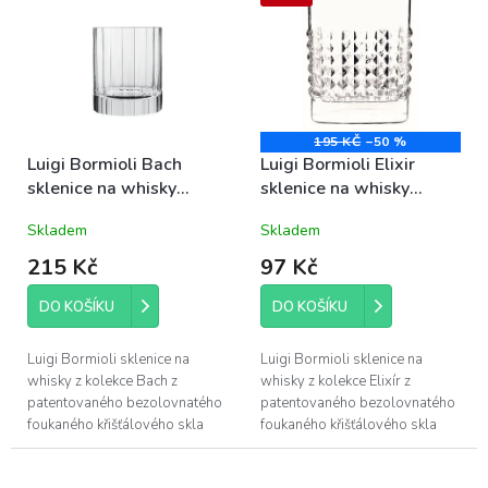
o
p
d
i
u
s
k
p
t
r
ů
o
195 KČ
–50 %
d
Luigi Bormioli Bach
Luigi Bormioli Elixir
u
sklenice na whisky
sklenice na whisky
k
33,5cl (10823)
380ml (12344)
Skladem
Skladem
t
ů
215 Kč
97 Kč
DO KOŠÍKU
DO KOŠÍKU
Luigi Bormioli sklenice na
Luigi Bormioli sklenice na
whisky z kolekce Bach z
whisky z kolekce Elixír z
patentovaného bezolovnatého
patentovaného bezolovnatého
foukaného křišťálového skla
foukaného křišťálového skla
Son.hyx se výšenou odolností
Son.hyx se výšenou odolností
proti mechanickému nárazu s
proti mechanickému nárazu s...