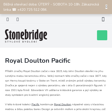
Přejít
Běžná otevírací doba: ÚTERÝ - SOBOTA 10-18h. Zákaznická
CZK
na
linka ☎ +420 725 512 084.
obsah
Nákupní
košík
Royal Doulton Pacific
Příběh značky Royal Doulton začal v roce 1815, kdy John Doulton otevřel na jihu
Londýna malou keramickou dílnu. Velký rozmach této značky začal v roce 1877, kdy
syn Henry koupil továrnu v Stoke on Trent, místě známým právě výrobou keramiky.
Značka je spojená nejen s výrobou porcelánu, ale i skla či porcelánových figurek. V
roce 1901 byla firmě Edwardem VII udělena královská garance a její výrobky se
staly symbolem pro kvalitní anglický porcelán.
V této krásné kolekci
Pacific
kombinuje
Royal Doulton
nápadné vzory s klasickou
modrou a bílou paletou barev. Design je ovlivněn mořem a jeho okolní krajinou, což