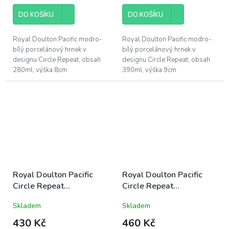
DO KOŠÍKU
DO KOŠÍKU
Royal Doulton Pacific modro-
Royal Doulton Pacific modro-
bílý porcelánový hrnek v
bílý porcelánový hrnek v
designu Circle Repeat, obsah
designu Circle Repeat, obsah
280ml, výška 8cm
390ml, výška 9cm
Royal Doulton Pacific
Royal Doulton Pacific
Circle Repeat
Circle Repeat
porcelánový talíř
porcelánový talíř jídelní
Skladem
Skladem
dezertní 23cm modro-
28cm modro-bílý letní
bílý letní mořský
mořský
430 Kč
460 Kč