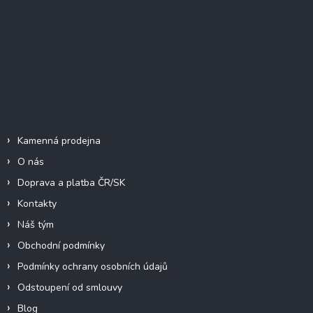
k
Z
y
á
v
p
ý
a
p
Instagram
t
i
í
s
u
Informace pro vás
Kamenná prodejna
O nás
Doprava a platba ČR/SK
Kontakty
Náš tým
Obchodní podmínky
Podmínky ochrany osobních údajů
Odstoupení od smlouvy
Blog