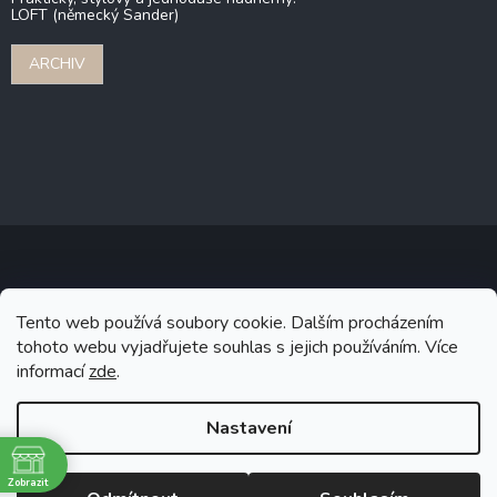
LOFT (německý Sander)
ARCHIV
Copyright 2026
Stonebridge
. Všechna práva vyhrazena.
Upravit
Tento web používá soubory cookie. Dalším procházením
nastavení cookies
tohoto webu vyjadřujete souhlas s jejich používáním. Více
informací
zde
.
Grafický návrh vytvořil a na Shoptet implementoval
Tomáš Hlad
&
Shoptetak.cz
.
Nastavení
Vytvořil Shoptet
Zobrazit