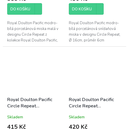
DO KOŠÍKU
DO KOŠÍKU
Royal Doulton Pacific modro-
Royal Doulton Pacific modro-
bílá porcelánová miska malá v
bílá porcelánová snídaňová
designu Circle Repeat z
miska v designu Circle Repeat,
kolekce Royal Doulton Pacific,
Ø 16cm, průměr 6cm
Ø 11cm
Royal Doulton Pacific
Royal Doulton Pacific
Circle Repeat
Circle Repeat
porcelánový hrnek
porcelánový hrnek
Skladem
Skladem
280ml modro-bílý letní
390ml modro-bílý letní
mořský
mořský
415 Kč
420 Kč