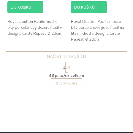
DO KOŠÍKU
DO KOŠÍKU
Royal Doulton Pacific modro-
Royal Doulton Pacific modro-
bílý porcelánový dezertní talíř v
bílý porcelánový jídelní talíř na
designu Circle Repeat, Ø 23cm
hlavní chod v designu Circle
Repeat, Ø 28cm
NAČÍST 12 DALŠÍCH
S
1
4
t
O
r
48
položek celkem
v
á
l
NAHORU
n
á
k
o
d
v
a
á
c
n
í
í
p
r
v