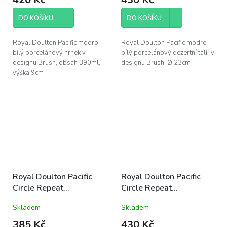
DO KOŠÍKU
DO KOŠÍKU
Royal Doulton Pacific modro-
Royal Doulton Pacific modro-
bílý porcelánový hrnek v
bílý porcelánový dezertní talíř v
designu Brush, obsah 390ml,
designu Brush, Ø 23cm
výška 9cm
Royal Doulton Pacific
Royal Doulton Pacific
Circle Repeat
Circle Repeat
porcelánová miska malá
porcelánová miska
Skladem
Skladem
11cm modro-bílá letní
snídaňová 16cm modro-
mořská
bílá letní mořská
385 Kč
430 Kč