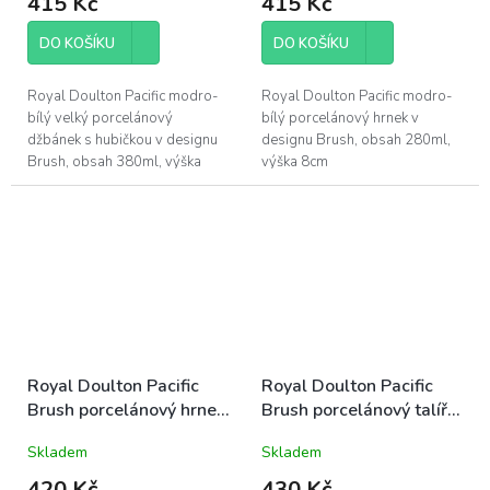
415 Kč
415 Kč
DO KOŠÍKU
DO KOŠÍKU
Royal Doulton Pacific modro-
Royal Doulton Pacific modro-
bílý velký porcelánový
bílý porcelánový hrnek v
džbánek s hubičkou v designu
designu Brush, obsah 280ml,
Brush, obsah 380ml, výška
výška 8cm
8,8cm
Royal Doulton Pacific
Royal Doulton Pacific
Brush porcelánový hrnek
Brush porcelánový talíř
390ml modro-bílý letní
dezertní 23cm modro-
Skladem
Skladem
mořský
bílý letní mořský
420 Kč
430 Kč