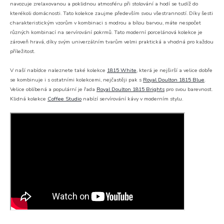
navozuje zrelaxovanou a poklidnou atmosféru při stolování a hodí se tudíž do
kterékoli domácnosti. Tato kolekce zaujme především svou všestranností. Díky šesti
charakteristickým vzorům v kombinaci s modrou a bílou barvou, máte nespočet
různých kombinací na servírování pokrmů. Tato moderní porcelánová kolekce je
zároveň hravá, díky svým univerzálním tvarům velmi praktická a vhodná pro každou
příležitost.
V naší nabídce naleznete také kolekce
1815 White
, která je nejširší a velice dobře
se kombinuje i s ostatními kolekcemi, nejčastěji pak s
Royal Doulton 1815 Blue
.
Velice oblíbená a populární je řada
Royal Doulton 1815 Brights
pro svou barevnost.
Klidná kolekce
Coffee Studio
nabízí servírování kávy v moderním stylu.