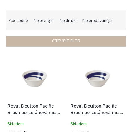
Ř
a
Abecedně
Nejlevnější
Nejdražší
Nejprodávanější
z
e
n
OTEVŘÍT FILTR
í
p
V
r
ý
o
p
d
i
u
s
k
p
t
r
ů
o
d
Royal Doulton Pacific
Royal Doulton Pacific
u
Brush porcelánová miska
Brush porcelánová miska
k
malá 11cm modro-bílá
snídaňová 16cm modro-
Skladem
Skladem
t
letní mořská
bílá letní mořská