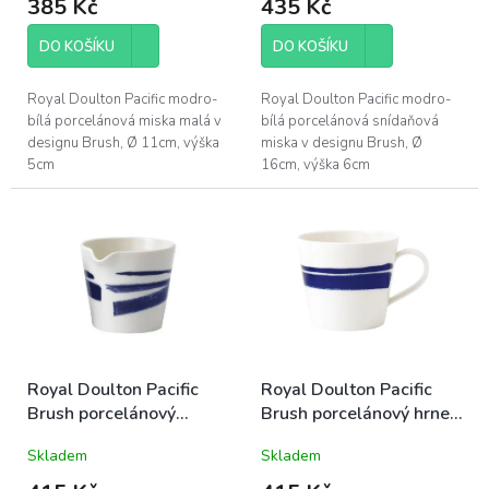
ů
385 Kč
435 Kč
DO KOŠÍKU
DO KOŠÍKU
Royal Doulton Pacific modro-
Royal Doulton Pacific modro-
bílá porcelánová miska malá v
bílá porcelánová snídaňová
designu Brush, Ø 11cm, výška
miska v designu Brush, Ø
5cm
16cm, výška 6cm
Royal Doulton Pacific
Royal Doulton Pacific
Brush porcelánový
Brush porcelánový hrnek
džbánek s hubičkou velký
280ml modro-bílý letní
Skladem
Skladem
380ml modro-bílý letní
mořský
mořský