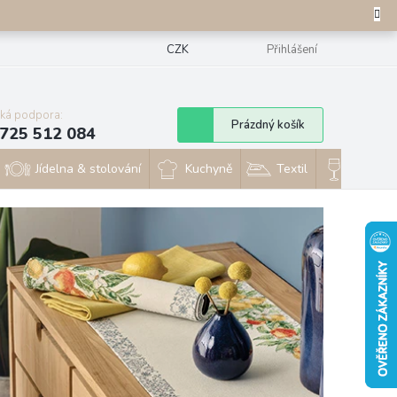
CZK
Přihlášení
cká podpora:
Nákupní
Prázdný košík
725 512 084
košík
Jídelna & stolování
Kuchyně
Textil
Sklo & 