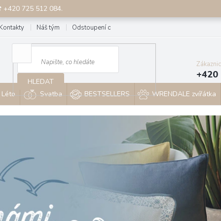
☎ +420 725 512 084.
Kontakty
Náš tým
Odstoupení od smlouvy
Blog
Zákazni
+420 
HLEDAT
Léto
Svatba
BESTSELLERS
WRENDALE zvířátka