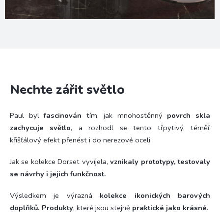
Nechte zářit světlo
Paul byl
fascinován
tím, jak mnohostěnný
povrch skla
zachycuje světlo
, a rozhodl se tento třpytivý, téměř
křišťálový efekt přenést i do nerezové oceli.
Jak se kolekce Dorset vyvíjela,
vznikaly prototypy, testovaly
se návrhy i jejich funkčnost.
Výsledkem je výrazná
kolekce ikonických barových
doplňků. Produkty
, které jsou stejně
praktické jako krásné
.