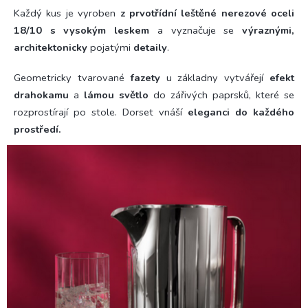
Každý kus je vyroben
z prvotřídní leštěné nerezové oceli
18/10 s vysokým leskem
a vyznačuje se
výraznými,
architektonicky
pojatými
detaily
.
Geometricky tvarované
fazety
u základny vytvářejí
efekt
drahokamu
a
lámou světlo
do zářivých paprsků, které se
rozprostírají po stole.
Dorset vnáší
eleganci do každého
prostředí.