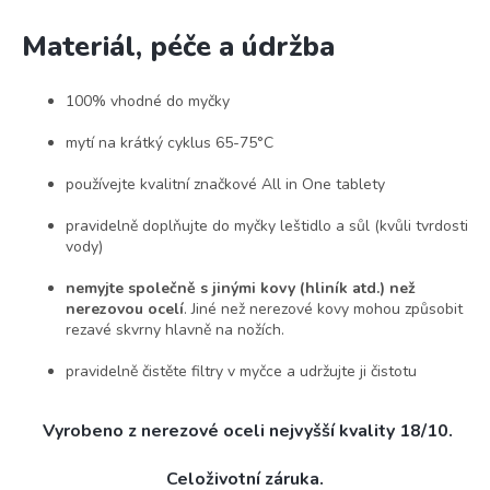
Materiál, péče a údržba
100% vhodné do myčky
mytí na krátký cyklus 65-75°C
používejte kvalitní značkové All in One tablety
pravidelně doplňujte do myčky leštidlo a sůl (kvůli tvrdosti
vody)
nemyjte společně s jinými kovy (hliník atd.) než
nerezovou ocelí
. Jiné než nerezové kovy mohou způsobit
rezavé skvrny hlavně na nožích.
pravidelně čistěte filtry v myčce a udržujte ji čistotu
Vyrobeno z nerezové oceli nejvyšší kvality 18/10.
Celoživotní záruka.