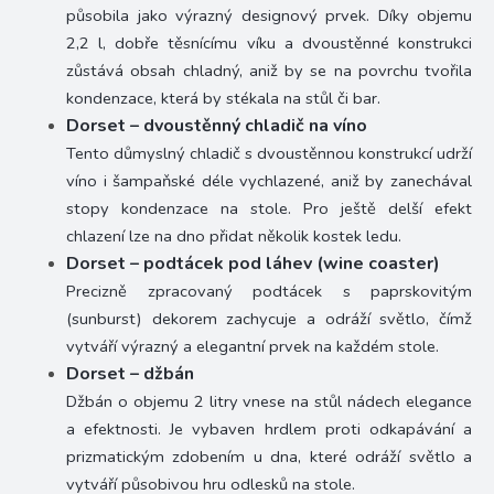
působila jako výrazný designový prvek. Díky objemu
2,2 l, dobře těsnícímu víku a dvoustěnné konstrukci
zůstává obsah chladný, aniž by se na povrchu tvořila
kondenzace, která by stékala na stůl či bar.
Dorset – dvoustěnný chladič na víno
Tento důmyslný chladič s dvoustěnnou konstrukcí udrží
víno i šampaňské déle vychlazené, aniž by zanechával
stopy kondenzace na stole. Pro ještě delší efekt
chlazení lze na dno přidat několik kostek ledu.
Dorset – podtácek pod láhev (wine coaster)
Precizně zpracovaný podtácek s paprskovitým
(sunburst) dekorem zachycuje a odráží světlo, čímž
vytváří výrazný a elegantní prvek na každém stole.
Dorset – džbán
Džbán o objemu 2 litry vnese na stůl nádech elegance
a efektnosti. Je vybaven hrdlem proti odkapávání a
prizmatickým zdobením u dna, které odráží světlo a
vytváří působivou hru odlesků na stole.