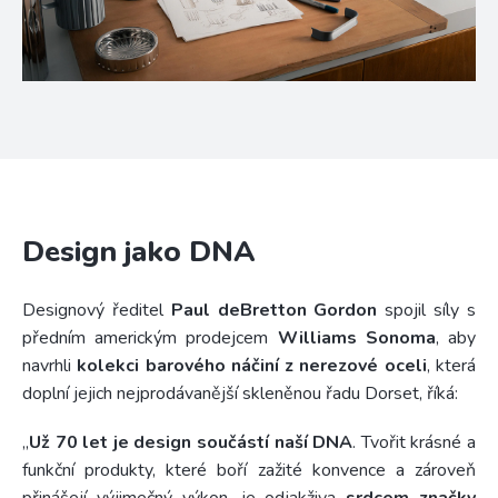
Design jako DNA
D
esignový ředitel
Paul deBretton Gordon
spojil síly s
předním americkým prodejcem
Williams Sonoma
, aby
navrhli
kolekci barového náčiní z nerezové oceli
, která
doplní jejich nejprodávanější skleněnou řadu Dorset, říká:
,,
Už 70 let je design součástí naší DNA
. Tvořit krásné a
funkční produkty, které boří zažité konvence a zároveň
přinášejí výjimečný výkon, je odjakživa
srdcem značky