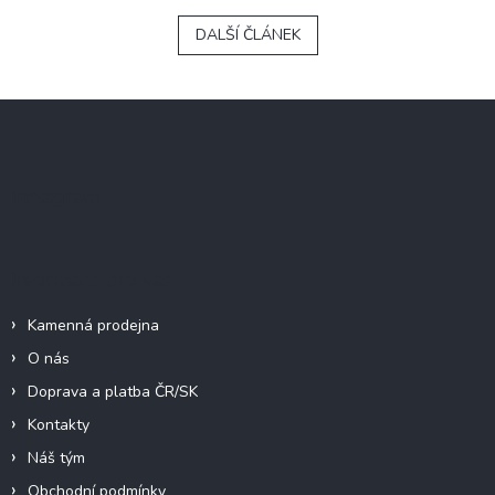
DALŠÍ ČLÁNEK
Z
á
p
a
Instagram
t
í
Informace pro vás
Kamenná prodejna
O nás
Doprava a platba ČR/SK
Kontakty
Náš tým
Obchodní podmínky