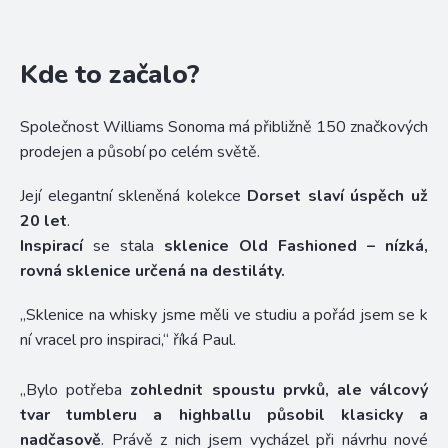
Kde to začalo?
Společnost Williams Sonoma má přibližně 150 značkových
prodejen a působí po celém světě.
Její elegantní skleněná kolekce
Dorset slaví úspěch už
20 let
.
Inspirací
se stala
sklenice Old Fashioned – nízká,
rovná sklenice určená na destiláty.
„Sklenice na whisky jsme měli ve studiu a pořád jsem se k
ní vracel pro inspiraci,“ říká Paul.
„Bylo potřeba
zohlednit spoustu prvků, ale válcový
tvar tumbleru a highballu působil klasicky a
nadčasově
. Právě z nich jsem vycházel při návrhu nové