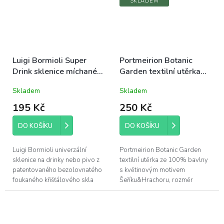
SKLADEM
Luigi Bormioli Super
Portmeirion Botanic
Drink sklenice míchané
Garden textilní utěrka
nápoje/pivo 57cl
100% bavlna 45x74cm
Skladem
Skladem
(10200)
Šeřík&Hrachor
195 Kč
250 Kč
DO KOŠÍKU
DO KOŠÍKU
Luigi Bormioli univerzální
Portmeirion Botanic Garden
sklenice na drinky nebo pivo z
textilní utěrka ze 100% bavlny
patentovaného bezolovnatého
s květinovým motivem
foukaného křišťálového skla
Šeříku&Hrachoru, rozměr
Son.hyx se výšenou odolností
45x74cm; tradiční anglická
proti mechanickému nárazu s...
kolekce Botanic Garden od
Susan...