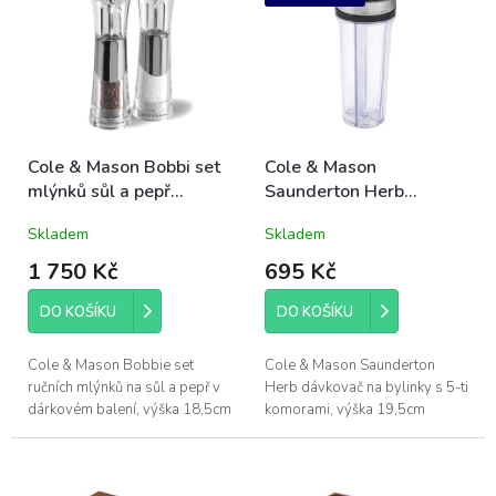
o
p
d
i
u
s
k
p
t
r
ů
o
d
Cole & Mason Bobbi set
Cole & Mason
u
mlýnků sůl a pepř
Saunderton Herb
k
18,5cm
dávkovač na bylinky
Skladem
Skladem
t
(prázdný)
ů
1 750 Kč
695 Kč
DO KOŠÍKU
DO KOŠÍKU
Cole & Mason Bobbie set
Cole & Mason Saunderton
ručních mlýnků na sůl a pepř v
Herb dávkovač na bylinky s 5-ti
dárkovém balení, výška 18,5cm
komorami, výška 19,5cm