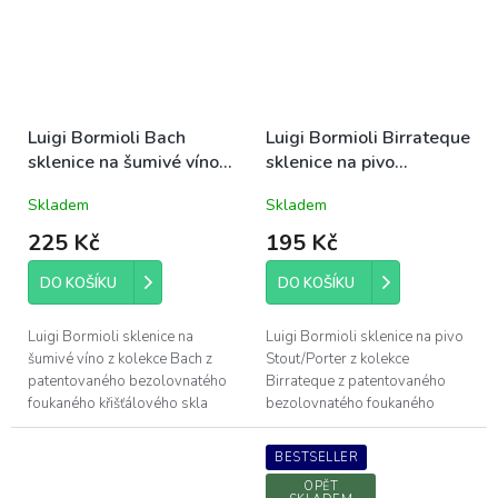
Luigi Bormioli Bach
Luigi Bormioli Birrateque
sklenice na šumivé víno
sklenice na pivo
21cl (11283)
Stout/Porter 60cl
Skladem
Skladem
(11826)
225 Kč
195 Kč
DO KOŠÍKU
DO KOŠÍKU
Luigi Bormioli sklenice na
Luigi Bormioli sklenice na pivo
šumivé víno z kolekce Bach z
Stout/Porter z kolekce
patentovaného bezolovnatého
Birrateque z patentovaného
foukaného křišťálového skla
bezolovnatého foukaného
Son.hyx se výšenou odolností
křišťálového skla Son.hyx se
proti mechanickému nárazu s...
výšenou odolností proti
BESTSELLER
mechanickému...
OPĚT