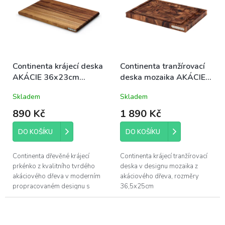
Continenta krájecí deska
Continenta tranžírovací
AKÁCIE 36x23cm
deska mozaika AKÁCIE
(C4811) kvalitní
36,5x25cm (C4850)
Skladem
Skladem
kuchyňské prkénko
kvalitní kuchyňské
prkénko
890 Kč
1 890 Kč
DO KOŠÍKU
DO KOŠÍKU
Continenta dřevěné krájecí
Continenta krájecí tranžírovací
prkénko z kvalitního tvrdého
deska v designu mozaika z
akáciového dřeva v moderním
akáciového dřeva, rozměry
propracovaném designu s
36,5x25cm
elegantní linií a tmavým
žilkováním, šířka 36cm, hloubka
23cm, výška...