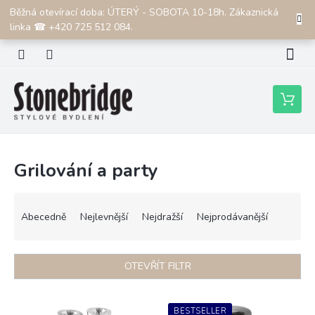
Přejít
Běžná otevírací doba: ÚTERÝ - SOBOTA 10-18h. Zákaznická
CZK
na
linka ☎ +420 725 512 084.
obsah
Nákupní
košík
Grilování a party
Ř
a
Abecedně
Nejlevnější
Nejdražší
Nejprodávanější
z
e
n
OTEVŘÍT FILTR
í
p
V
r
ý
BESTSELLER