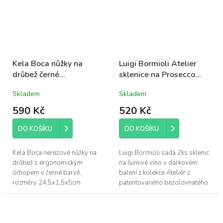
Kela Boca nůžky na
Luigi Bormioli Atelier
drůbež černé
sklenice na Prosecco
24,5x1,5x5cm
27cl sada 2ks (08748A)
Skladem
Skladem
590 Kč
520 Kč
DO KOŠÍKU
DO KOŠÍKU
Kela Boca nerezové nůžky na
Luigi Bormioli sada 2ks sklenic
drůbež s ergonomickým
na šumivé víno v dárkovém
úchopem v černé barvě,
balení z kolekce Ateliér z
rozměry 24,5x1,5x5cm
patentovaného bezolovnatého
foukaného křišťálového skla
Son.hyx se výšenou odolností
proti...