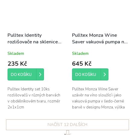
Pulltex Identity
Pulltex Monza Wine
rozlišovače na sklenice
Saver vakuová pumpa na
set 10ks tvar obdélník
víno černo-šedá 10cm
Skladem
Skladem
barevné 2x1x1cm
235 Kč
645 Kč
DO KOŠÍKU
DO KOŠÍKU
Pulltex Identity set 10ks
Pulltex Monza Wine Saver
rozlišovačů v různých barvách
uzávěr na víno sloužící i jako
v obdélníkovém tvaru, rozměr
vakuová pumpa v šedo-černé
2x1x1cm
barvě v designu Monza, výška
10cm
NAČÍST 12 DALŠÍCH
S