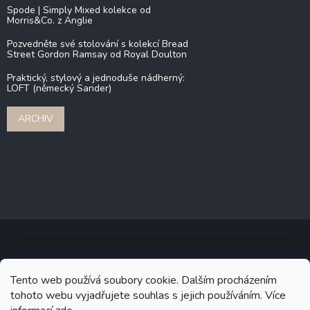
Spode | Simply Mixed kolekce od
Morris&Co. z Anglie
Pozvedněte své stolování s kolekcí Bread
Street Gordon Ramsay od Royal Doulton
Praktický, stylový a jednoduše nádherný:
LOFT (německý Sander)
ARCHIV
Copyright 2026
Stonebridge
. Všechna práva vyhrazena.
Upravit
Tento web používá soubory cookie. Dalším procházením
nastavení cookies
tohoto webu vyjadřujete souhlas s jejich používáním. Více