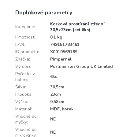
Doplňkové parametry
Korkové prostírání střední
Kategorie
:
30,5x23cm (set 6ks)
Hmotnost
:
0.1 kg
EAN
:
749151783461
ID produktu
:
X0010569189.
Značka
:
Pimpernel
Výrobce
:
Portmeirion Group UK Limited
Počet ks v
6ks
balení
:
Šířka
:
30,5cm
Hloubka
:
23cm
Výška
:
0,58cm
Materiál
:
MDF, korek
Vhodné do
NE
myčky
:
Vhodné do
NE
mikrovlnky
: