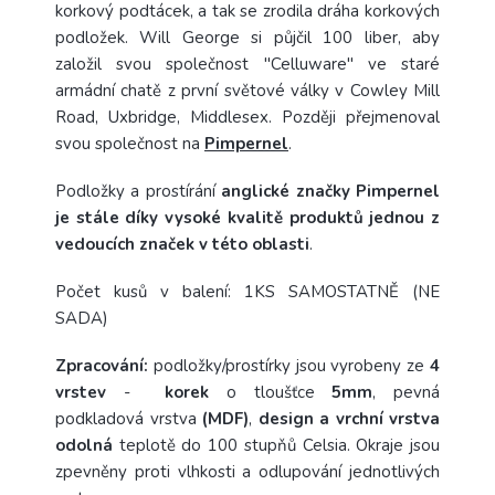
korkový podtácek, a tak se zrodila dráha korkových
podložek. Will George si půjčil 100 liber, aby
založil svou společnost "Celluware" ve staré
armádní chatě z první světové války v Cowley Mill
Road, Uxbridge, Middlesex. Později přejmenoval
svou společnost na
Pimpernel
.
Podložky a prostírání
anglické značky Pimpernel
je stále díky vysoké kvalitě produktů jednou z
vedoucích značek v této oblasti
.
Počet kusů v balení: 1KS SAMOSTATNĚ (NE
SADA)
Zpracování:
podložky/prostírky jsou vyrobeny ze
4
vrstev
-
korek
o tloušťce
5mm
, pevná
podkladová vrstva
(MDF)
,
design a vrchní vrstva
odolná
teplotě do 100 stupňů Celsia. Okraje jsou
zpevněny proti vlhkosti a odlupování jednotlivých