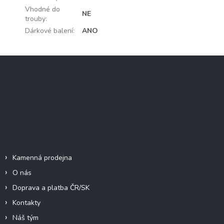
Vhodné do
NE
trouby
:
Dárkové balení
:
ANO
Z
á
p
a
Instagram
t
í
Informace pro vás
Kamenná prodejna
O nás
Doprava a platba ČR/SK
Kontakty
Náš tým