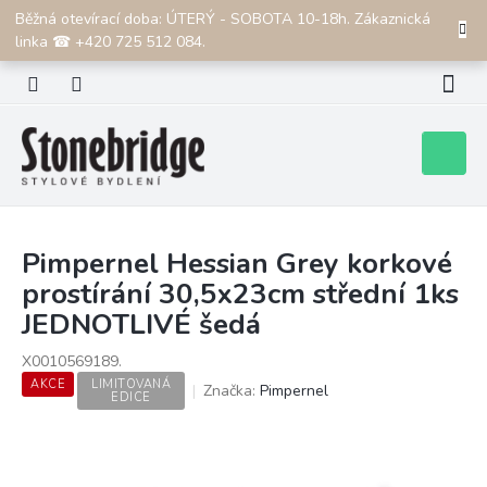
Přejít
Běžná otevírací doba: ÚTERÝ - SOBOTA 10-18h. Zákaznická
CZK
na
linka ☎ +420 725 512 084.
obsah
Nákupní
košík
Pimpernel Hessian Grey korkové
prostírání 30,5x23cm střední 1ks
JEDNOTLIVÉ šedá
X0010569189.
AKCE
LIMITOVANÁ
Značka:
Pimpernel
EDICE