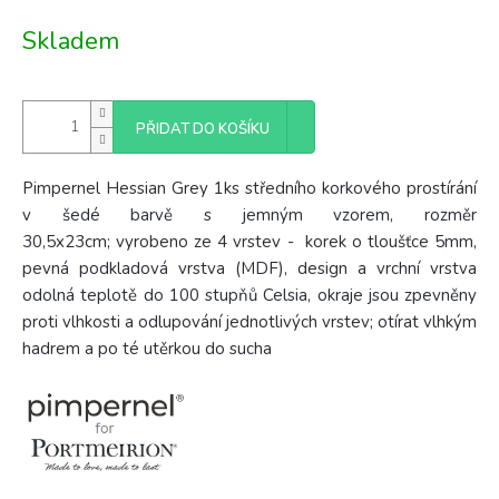
Měrná
Skladem
cena:
PŘIDAT DO KOŠÍKU
Pimpernel Hessian Grey 1ks středního korkového prostírání
v šedé barvě s jemným vzorem, rozměr
30,5x23cm; vyrobeno ze 4
vrstev - korek o tloušťce 5mm,
pevná podkladová vrstva (MDF), design a vrchní vrstva
odolná teplotě do 100 stupňů Celsia, okraje jsou zpevněny
proti vlhkosti a odlupování jednotlivých vrstev; otírat vlhkým
hadrem a po té utěrkou do sucha