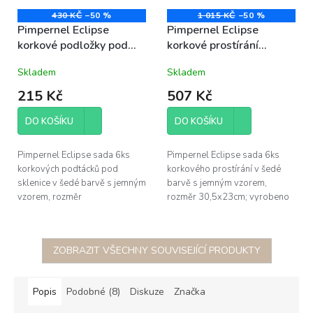
430 KČ
–50 %
1 015 KČ
–50 %
Pimpernel Eclipse
Pimpernel Eclipse
korkové podložky pod
korkové prostírání
sklenice 10,5x10,5cm
30,5x23cm střední sada
Skladem
Skladem
sada 6ks šedé
6ks šedé
215 Kč
507 Kč
DO KOŠÍKU
DO KOŠÍKU
Pimpernel Eclipse sada 6ks
Pimpernel Eclipse sada 6ks
korkových podtácků pod
korkového prostírání v šedé
sklenice v šedé barvě s jemným
barvě s jemným vzorem,
vzorem, rozměr
rozměr 30,5x23cm; vyrobeno
10,5x10,5cm; vyrobeno ze 4
ze 4 vrstev - korek o tloušťce
vrstev - korek o tloušťce 5mm,
5mm, pevná podkladová
pevná...
vrstva...
ZOBRAZIT VŠECHNY SOUVISEJÍCÍ PRODUKTY
Popis
Podobné (8)
Diskuze
Značka