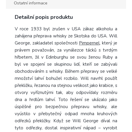
Ostatní informace
Detailní popis produktu
V roce 1933
byl zrušen v USA zákaz alkoholu a
zahájena přeprava whisky ze Skotska do USA. Will
George, zakladatel společnosti
Pimpernel
, který je
právem považován, za vynálezce tácků s tvrdým
hřbetem, žil v Edinburghu se svou ženou Ruby a
byl ve spojení se skupinou lidí, kteří se zabývali
obchodováním s whisky.
Během přepravy se velké
množství lahví bohužel rozbilo. Will navrhl použít
překližku, řezanou na stejnou velikost jako krabice, s
otvory vyříznutými tak, aby odpovídaly rozměru
dna a hrdlům lahví. Toto řešení se ukázalo jako
úspěšné pro bezpečnou přepravu whisky, ale
vyústilo v přebytečný odpad mnoha kruhových
odřezků překližky.
Když se Will George díval na
tyto odřezky, dostal inspirativní nápad – vyrobit