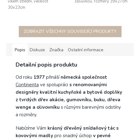
víkem střední, velikost
zásuvkou, rozměry 39x27cm
30x23cm
ZOBRAZIT VŠECHNY SOUVISEJÍCÍ PRODUKTY
Popis
Diskuze
Značka
Ostatní informace
Detailní popis produktu
Od roku
1977
přináší
německá společnost
Continenta
ve spolupráci
s renomovanými
designéry
kvalitní kuchyňské a bytové doplňky
z tvrdých dřev akácie, gumovníku, buku, dřeva
wenge a olivovníku
s různými barevnými odstíny
a rozměry.
Nabízíme Vám
krásný dřevěný snídaňový tác s
kovovými madly
pro snadný úchop
v pevné