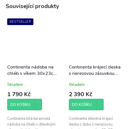
Související produkty
BESTSELLER
Continenta nádoba na
Continenta krájecí deska
chléb s víkem 30x23cm
s nerezovou zásuvkou
střední (C3930)
DUB 39x27cm (C4110)
Skladem
Skladem
1 790 Kč
2 390 Kč
DO KOŠÍKU
DO KOŠÍKU
Continenta bílá keramická
Continenta dřevěná krájecí
nádoba na chléb s dřevěným
deska z dubu s nerezovou