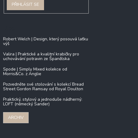
PŘIHLÁSIT SE
Blog
Robert Welch | Design, který posouvá laťku
výš
Valira | Praktické a kvalitní krabičky pro
uchovávání potravin ze Španělska
Spode | Simply Mixed kolekce od
Morris&Co. z Anglie
Pozvedněte své stolování s kolekcí Bread
Street Gordon Ramsay od Royal Doulton
Praktický, stylový a jednoduše nádherný:
LOFT (německý Sander)
ARCHIV