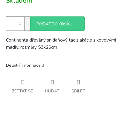
Skladem
cena:
PŘIDAT DO KOŠÍKU
Continenta dřevěný snídaňový tác z akácie s kovovými
madly, rozměry 53x26cm
Detailní informace
ZEPTAT SE
HLÍDAT
SDÍLET