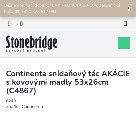
Přejít
Běžná otevírací doba: ÚTERÝ - SOBOTA 10-18h. Zákaznická
CZK
na
linka ☎ +420 725 512 084.
obsah
Nákupní
košík
Continenta snídaňový tác AKÁCIE
s kovovými madly 53x26cm
(C4867)
6249
Značka:
Continenta