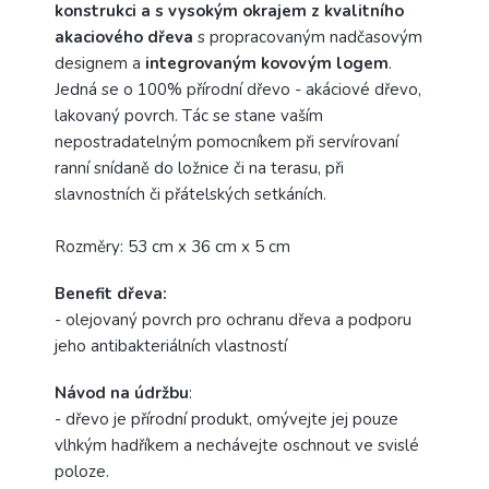
konstrukci a s vysokým okrajem z kvalitního
akaciového dřeva
s propracovaným nadčasovým
designem a
integrovaným kovovým logem
.
Jedná se o 100% přírodní dřevo - akáciové dřevo,
lakovaný povrch. Tác se stane vaším
nepostradatelným pomocníkem při servírovaní
ranní snídaně do ložnice či na terasu, při
slavnostních či přátelských setkáních.
Rozměry: 53 cm x 36 cm x 5 cm
Benefit dřeva:
- olejovaný povrch pro ochranu dřeva a podporu
jeho antibakteriálních vlastností
Návod na údržbu
:
- dřevo je přírodní produkt, omývejte jej pouze
vlhkým hadříkem a nechávejte oschnout ve svislé
poloze.