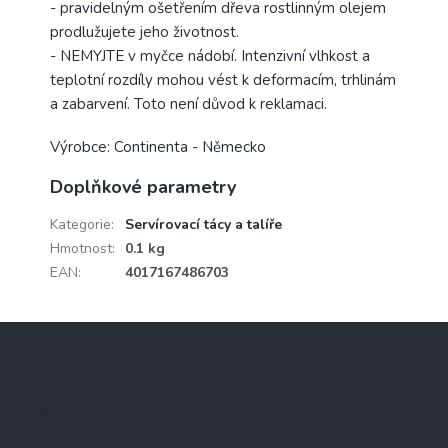
- pravidelným ošetřením dřeva rostlinným olejem
prodlužujete jeho životnost.
- NEMYJTE v myčce nádobí. Intenzivní vlhkost a
teplotní rozdíly mohou vést k deformacím, trhlinám
a zabarvení. Toto není důvod k reklamaci.
Výrobce: Continenta - Německo
Doplňkové parametry
Kategorie
:
Servírovací tácy a talíře
Hmotnost
:
0.1 kg
EAN
:
4017167486703
Z
á
p
a
Instagram
t
í