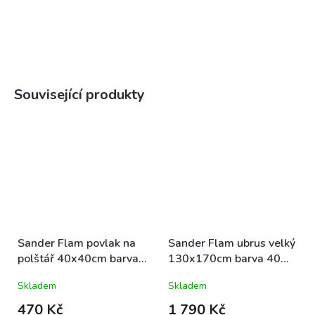
Související produkty
Sander Flam povlak na
Sander Flam ubrus velký
polštář 40x40cm barva
130x170cm barva 40
40 3D květinový
3D květinový
Skladem
Skladem
470 Kč
1 790 Kč