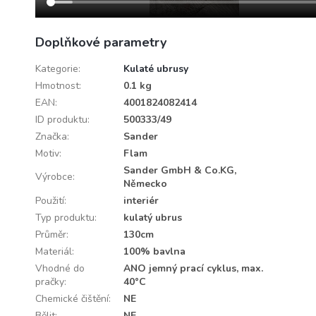
Doplňkové parametry
Kategorie
:
Kulaté ubrusy
Hmotnost
:
0.1 kg
EAN
:
4001824082414
ID produktu
:
500333/49
Značka
:
Sander
Motiv
:
Flam
Sander GmbH & Co.KG,
Výrobce
:
Německo
Použití
:
interiér
Typ produktu
:
kulatý ubrus
Průměr
:
130cm
Materiál
:
100% bavlna
Vhodné do
ANO jemný prací cyklus, max.
pračky
:
40°C
Chemické čištění
:
NE
Bělit
:
NE