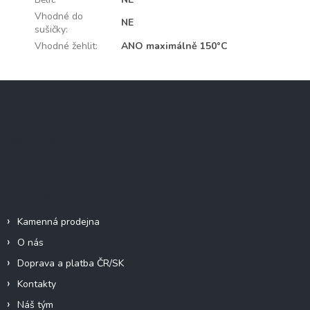
Vhodné do
NE
sušičky
:
Vhodné žehlit
:
ANO maximálně 150°C
Z
á
p
a
Instagram
t
í
Informace pro vás
Kamenná prodejna
O nás
Doprava a platba ČR/SK
Kontakty
Náš tým