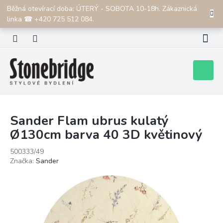
Přejít
Běžná otevírací doba: ÚTERÝ - SOBOTA 10-18h. Zákaznická
CZK
na
linka ☎ +420 725 512 084.
obsah
Nákupní
košík
Sander Flam ubrus kulatý
Ø130cm barva 40 3D květinový
500333/49
Značka:
Sander