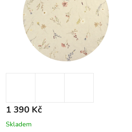
1 390 Kč
Měrná
Skladem
cena: