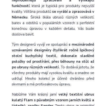
nejmodernější zpracování a vynikající
funkčností
, která je typická pro produkty nejvyšší
kvality. Většina produktů
se vyrábí a zpracovává v
Německu
. Široká škála ubrusů různých velikostí,
barev a odstínů v populárních vzorech s perfektní
konečnou úpravou v každém detailu, Vás bude
doslova bavit.
Tým designerů vyvíjí ve spolupráci
s mezinárodně
uznávanými designéry čtyřikrát ročně špičkový
stolní kuchyňský textil, dokonale sladěné
položky od prostírání, přes běhouny na stůl až
po ubrusy různých velikostí.
To dodává jistotu, že
všechny produkty mají vysokou kvalitu a snadno se
udržují. Mnoho kolekcí je účinně chráněno před
skvrnami a má protivsakovou úpravu.
Nabízíme Vám krásný jarní
velký textilní ubrus
kulatý Flam s půvabným vzorem jarních květů a
lístečků, značky Sander
. Tento ubrus je originální