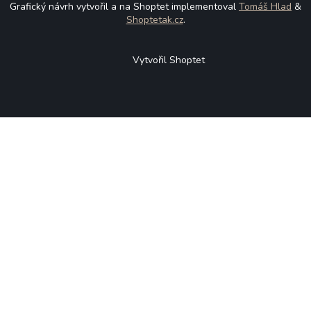
Grafický návrh vytvořil a na Shoptet implementoval
Tomáš Hlad
&
Shoptetak.cz
.
Vytvořil Shoptet