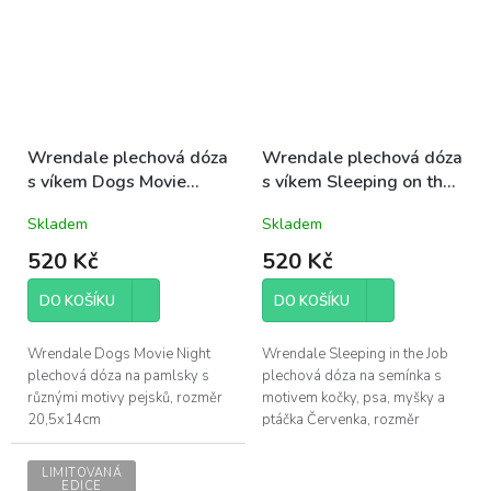
Wrendale plechová dóza
Wrendale plechová dóza
s víkem Dogs Movie
s víkem Sleeping on the
Night psi 20,5x14cm
Job červenka,pes,kočka,
Skladem
Skladem
myš 20,5x14cm
520 Kč
520 Kč
DO KOŠÍKU
DO KOŠÍKU
Wrendale Dogs Movie Night
Wrendale Sleeping in the Job
plechová dóza na pamlsky s
plechová dóza na semínka s
různými motivy pejsků, rozměr
motivem kočky, psa, myšky a
20,5x14cm
ptáčka Červenka, rozměr
20,5x14cm
LIMITOVANÁ
EDICE