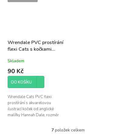
Wrendale PVC prostírání
flexi Cats s kočkami
43,5x28,5cm 1ks
Skladem
90 Kč
DO KOŠÍKU
Wrendale Cats PVC flexi
prostírání s akvarelovou
ilustrací koček od anglické
malířky Hannah Dale, rozměr
43,5x28,5cm
7
položek celkem
O