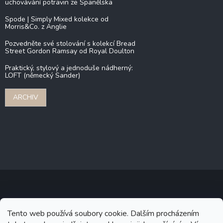
uchovávání potravin ze Španělska
Spode | Simply Mixed kolekce od
Morris&Co. z Anglie
Pozvedněte své stolování s kolekcí Bread
Street Gordon Ramsay od Royal Doulton
Praktický, stylový a jednoduše nádherný:
LOFT (německý Sander)
ARCHIV
Copyright 2026
Stonebridge
. Všechna práva vyhrazena.
Upravit
Tento web používá soubory cookie. Dalším procházením
nastavení cookies