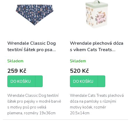
Wrendale Classic Dog
Wrendale plechová dóza
textilní šátek pro psa
s víkem Cats Treats
19x36cm modrá M/L
kočky 20,5x14cm
Skladem
Skladem
velká plemena
259 Kč
520 Kč
DO KOŠÍKU
DO KOŠÍKU
Wrendale Classic Dog textilní
Wrendale Cats Treats plechová
šátek pro pejsky v modré barvě
dóza na pamlsky s různými
s motivy psů pro velká
motivy koček, rozměr
plemena, rozměry 19x36cm
20,5x14cm