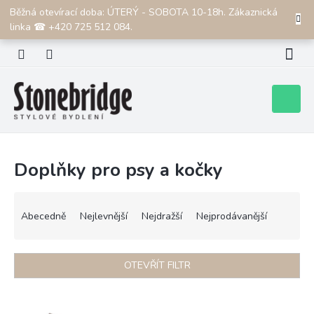
Přejít
Běžná otevírací doba: ÚTERÝ - SOBOTA 10-18h. Zákaznická
CZK
na
linka ☎ +420 725 512 084.
obsah
Nákupní
košík
Doplňky pro psy a kočky
Ř
a
Abecedně
Nejlevnější
Nejdražší
Nejprodávanější
z
e
n
OTEVŘÍT FILTR
í
p
V
r
ý