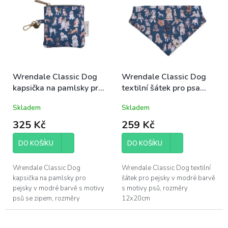
o
p
d
i
u
s
k
p
t
r
ů
o
d
Wrendale Classic Dog
Wrendale Classic Dog
u
kapsička na pamlsky pro
textilní šátek pro psa
k
psa 10,5x10,5cm modrá
12x20cm modrá XS/S
Skladem
Skladem
t
malá plemena
ů
325 Kč
259 Kč
DO KOŠÍKU
DO KOŠÍKU
Wrendale Classic Dog
Wrendale Classic Dog textilní
kapsička na pamlsky pro
šátek pro pejsky v modré barvě
pejsky v modré barvě s motivy
s motivy psů, rozměry
psů se zipem, rozměry
12x20cm
10,5x10,5x10cm