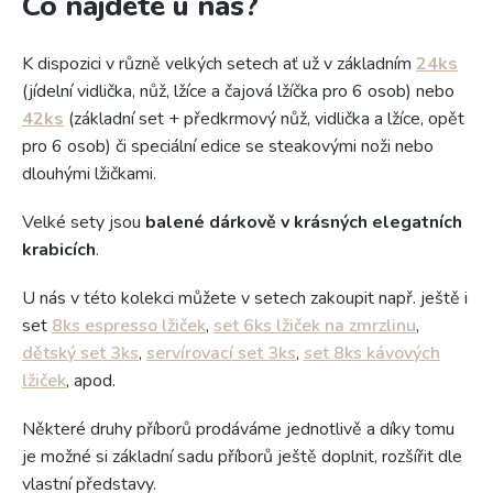
Co najdete u nás?
K dispozici v různě velkých setech ať už v základním
24ks
(jídelní vidlička, nůž, lžíce a čajová lžíčka pro 6 osob) nebo
42ks
(základní set + předkrmový nůž, vidlička a lžíce, opět
pro 6 osob) či speciální edice se steakovými noži nebo
dlouhými lžičkami.
Velké sety jsou
balené dárkově v krásných elegatních
krabicích
.
U nás v této kolekci můžete v setech zakoupit např. ještě i
set
8ks espresso lžiček
,
set 6ks lžiček na zmrzlinu
,
dětský set 3ks
,
servírovací set 3ks
,
set 8ks kávových
lžiček
, apod.
Některé druhy příborů prodáváme jednotlivě a díky tomu
je možné si základní sadu příborů ještě doplnit, rozšířit dle
vlastní představy.