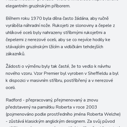
elegantním gruzínským příborem.
Během roku 1970 byla dílna často žádána, aby ručně
vyráběla náhradní nože. Rukojeti ze slonoviny a čepele z
uhlíkové oceli byly nahrazeny stříbrnými rukojeťmi a
čepelemi z nerezové oceli, aby se co nejvíce hodily ke
stávajícím gruzínským lžícím a vidličkám tehdejších
zákazníků.
Žádosti o výměnu byly tak časté, že to vedlo k návrhu
nového vzoru. Vzor Premier byl vyroben v Sheffieldu a byl
k dispozici v masivním stříbru, postříbřený a v nerezové
oceli.
Radford - přepracovaný, přejmenovaný a znovu
představený na památku Roberta v roce 2003
(pojmenováno podle prostředního jména Roberta Welche)
- zůstává klasickým anglickým designem. Za svůj původ