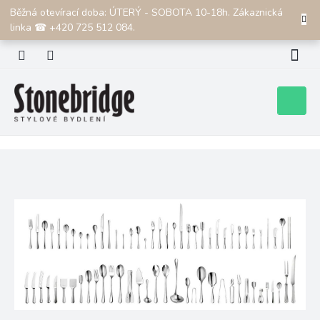
Přejít
Běžná otevírací doba: ÚTERÝ - SOBOTA 10-18h. Zákaznická
CZK
na
linka ☎ +420 725 512 084.
obsah
Nákupní
košík