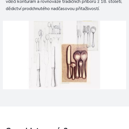
vděčí konturám a rovnováze tradičních příborů z 18. století,
dědictví prodchnutého nadčasovou přitažlivostí.