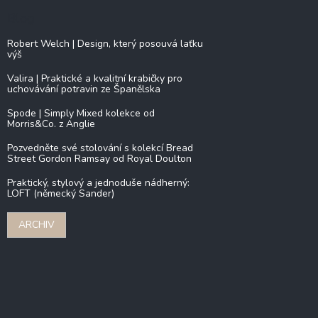
Blog
Robert Welch | Design, který posouvá laťku
výš
Valira | Praktické a kvalitní krabičky pro
uchovávání potravin ze Španělska
Spode | Simply Mixed kolekce od
Morris&Co. z Anglie
Pozvedněte své stolování s kolekcí Bread
Street Gordon Ramsay od Royal Doulton
Praktický, stylový a jednoduše nádherný:
LOFT (německý Sander)
ARCHIV