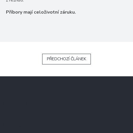
z reznutí.
Příbory mají celoživotní záruku.
PŘEDCHOZÍ ČLÁNEK
Z
á
p
a
Instagram
t
í
Informace pro vás