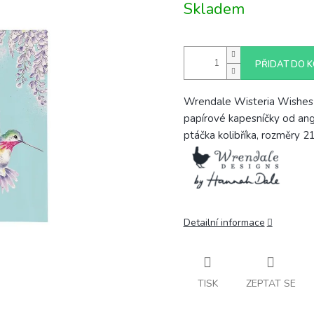
Skladem
cena:
PŘIDAT DO K
Wrendale Wisteria Wishes 
papírové kapesníčky od angl
ptáčka kolibříka, rozměry 2
Detailní informace
TISK
ZEPTAT SE