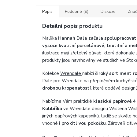
Popis
Podobné (8)
Diskuze
Znač
Detailní popis produktu
Malířka
Hannah Dale začala spolupracovat
vysoce kvalitní porcelánové, textilní a 
ilustrace mají zřetelný půvab, který dokonal
produkty jsou navrhovány ve studiích ve Stoke
Kolekce
Wrendale
nabízí
široký sortiment r
Dale pro Wrendale na přeplněném kuchyňském
drobnou kropenatostí
, která dodává design
Nabízíme Vám praktické
klasické papírové 4
Kolibříka
ve Wrendale designu Wisteria Wishe
jiných papírových kapesníků, tudíž se skvěle h
vhodné
i pro citlivou pokožku
. Zároveň citli