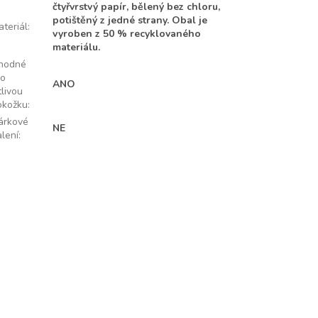
čtyřvrstvý papír, bělený bez chloru,
potištěný z jedné strany. Obal je
ateriál
:
vyroben z 50 % recyklovaného
materiálu.
hodné
ro
ANO
tlivou
okožku
:
árkové
NE
alení
: