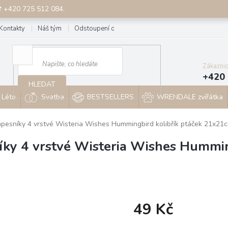
☎ +420 725 512 084.
Kontakty
Náš tým
Odstoupení od smlouvy
Blog
Zákazni
+420 
HLEDAT
Léto
Svatba
BESTSELLERS
WRENDALE zvířátka
pesníky 4 vrstvé Wisteria Wishes Hummingbird kolibřík ptáček 21x21
ky 4 vrstvé Wisteria Wishes Hummin
49 Kč
Měrná