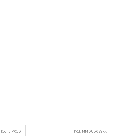
Kód:
LIP016
Kód:
MMQU5629-XT