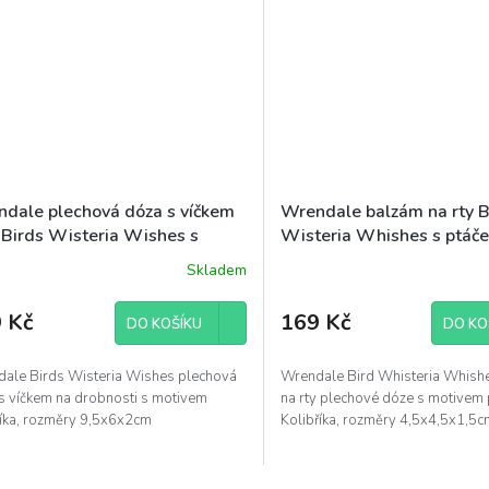
dale plechová dóza s víčkem
Wrendale balzám na rty B
 Birds Wisteria Wishes s
Wisteria Whishes s ptáč
kem kolibříkem 9,5x6cm
Kolibříkem v plechové dóz
Skladem
4,5x4,5cm
 Kč
169 Kč
DO KOŠÍKU
DO KO
ale Birds Wisteria Wishes plechová
Wrendale Bird Whisteria Whish
s víčkem na drobnosti s motivem
na rty plechové dóze s motivem 
říka, rozměry 9,5x6x2cm
Kolibříka, rozměry 4,5x4,5x1,5c