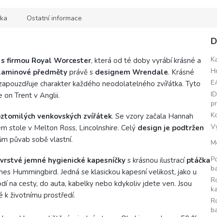
ka
Ostatní informace
D
K
 s firmou Royal Worcester
, která od té doby vyrábí krásné a
H
melaminové předměty
právě s
designem Wrendale
. Krásné
E
e zapouzdřuje charakter každého neodolatelného zvířátka. Tyto
I
 on Trent v Anglii.
p
K
oztomilých venkovských zvířátek
. Se vzory začala Hannah
V
 stole v Melton Ross, Lincolnshire. Celý
design je podtržen
ům půvab sobě vlastní.
M
P
 vrstvé jemné hygienické kapesníčky
s krásnou ilustrací
ptáčka
ba
s Hummingbird. Jedná se klasickou kapesní velikost, jako u
R
odí na cesty, do auta, kabelky nebo kdykoliv jdete ven. Jsou
k
vé k životnímu prostředí.
R
ba