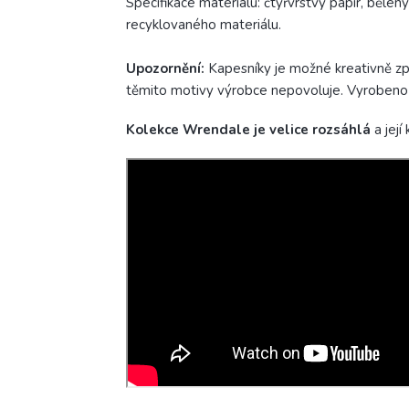
Specifikace materiálu: čtyřvrstvý papír, bělen
recyklovaného materiálu.
Upozornění:
Kapesníky je možné kreativně zpr
těmito motivy výrobce nepovoluje. Vyrobeno
Kolekce
Wrendale je velice rozsáhlá
a jej