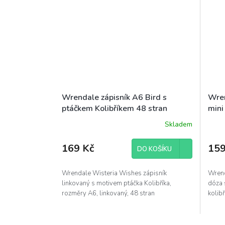
Wrendale zápisník A6 Bird s
Wren
ptáčkem Kolibříkem 48 stran
mini
Wisteria Wishes
ptáč
Skladem
169 Kč
159
DO KOŠÍKU
Wrendale Wisteria Wishes zápisník
Wrend
linkovaný s motivem ptáčka Kolibříka,
dóza 
rozměry A6, linkovaný, 48 stran
kolib