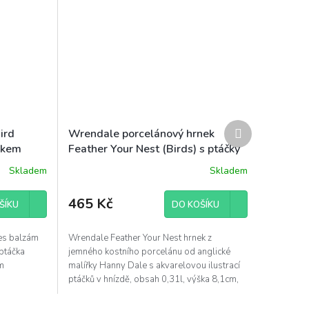
Další
ird
Wrendale porcelánový hrnek
produkt
ekem
Feather Your Nest (Birds) s ptáčky
e
0,31l
Skladem
Skladem
465 Kč
ŠÍKU
DO KOŠÍKU
es balzám
Wrendale Feather Your Nest hrnek z
ptáčka
jemného kostního porcelánu od anglické
m
malířky Hanny Dale s akvarelovou ilustrací
ptáčků v hnízdě, obsah 0,31l, výška 8,1cm,
průměr...