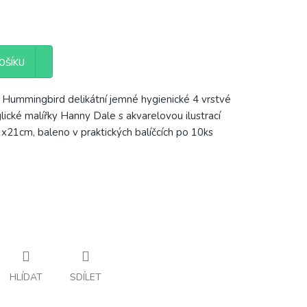
OŠÍKU
Hummingbird delikátní jemné hygienické 4 vrstvé
ické malířky Hanny Dale s akvarelovou ilustrací
1x21cm, baleno v praktických balíčcích po 10ks
HLÍDAT
SDÍLET