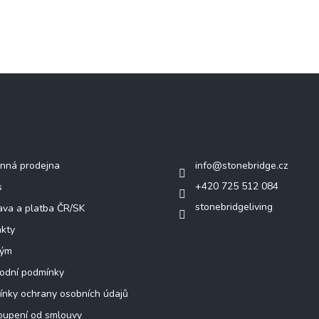
mace pro vás
Kontakt
nná prodejna
info
@
stonebridge.cz
+420 725 512 084
s
stonebridgeliving
va a platba ČR/SK
kty
tým
odní podmínky
nky ochrany osobních údajů
oupení od smlouvy