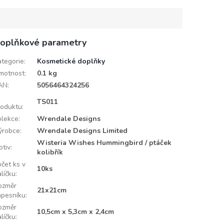
oplňkové parametry
ategorie
:
Kosmetické doplňky
motnost
:
0.1 kg
AN
:
5056464324256
D
TS011
roduktu
:
olekce
:
Wrendale Designs
ýrobce
:
Wrendale Designs Limited
Wisteria Wishes Hummingbird / ptáček
otiv
:
kolibřík
očet ks v
10ks
líčku
:
ozměr
21x21cm
apesníku
:
ozměr
10,5cm x 5,3cm x 2,4cm
líčku
: