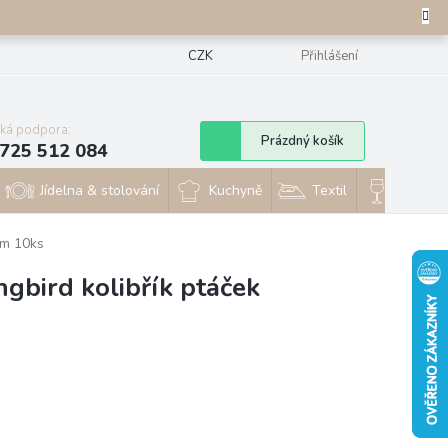
CZK
Přihlášení
cká podpora:
Nákupní
Prázdný košík
725 512 084
košík
Jídelna & stolování
Kuchyně
Textil
Sklo & 
cm 10ks
gbird kolibřík ptáček