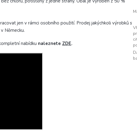
ý bez chloru, potištěný z jedné strany. Obal je vyroben z 50 %
M
acovat jen v rámci osobního použití. Prodej jakýchkoli výrobků s
V
 v Německu.
p
ci
í kompletní nabídku
naleznete
ZDE
.
p
D
b