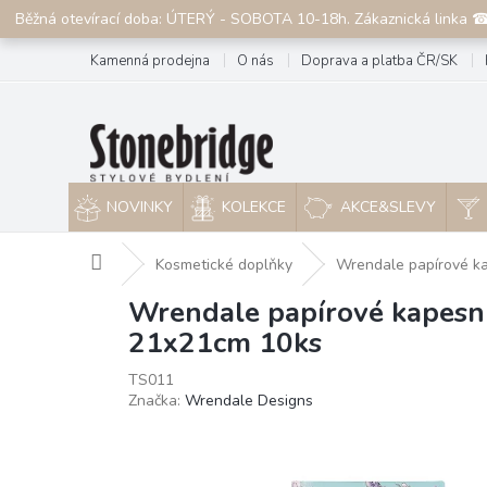
Přejít
Běžná otevírací doba: ÚTERÝ - SOBOTA 10-18h. Zákaznická linka 
na
obsah
Kamenná prodejna
O nás
Doprava a platba ČR/SK
NOVINKY
KOLEKCE
AKCE&SLEVY
Domů
Kosmetické doplňky
Wrendale papírové ka
Wrendale papírové kapesní
21x21cm 10ks
TS011
Značka:
Wrendale Designs