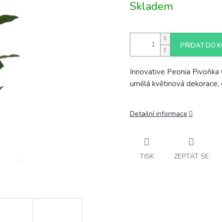
Skladem
cena:
PŘIDAT DO K
Innovative Peonia Pivoňka 
umělá květinová dekorace,
Detailní informace
TISK
ZEPTAT SE