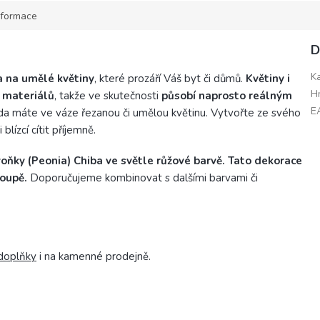
nformace
D
K
ta na umělé květiny
, které prozáří Váš byt či důmů.
Květiny i
H
h materiálů
, takže ve skutečnosti
působí naprosto reálným
E
da máte ve váze řezanou či umělou květinu. Vytvořte ze svého
lízcí cítit příjemně.
oňky (Peonia) Chiba ve světle růžové barvě. Tato dekorace
poupě.
Doporučujeme kombinovat s dalšími barvami či
doplňky
i na kamenné prodejně.