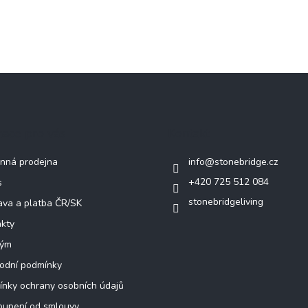
mace pro vás
Kontakt
nná prodejna
info
@
stonebridge.cz
+420 725 512 084
s
stonebridgeliving
va a platba ČR/SK
kty
tým
odní podmínky
nky ochrany osobních údajů
oupení od smlouvy