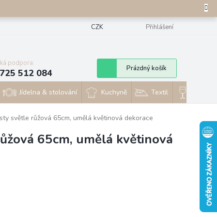
CZK
Přihlášení
cká podpora:
Nákupní
Prázdný košík
725 512 084
košík
Jídelna & stolování
Kuchyně
Textil
Sklo & 
isty světle růžová 65cm, umělá květinová dekorace
 růžová 65cm, umělá květinová