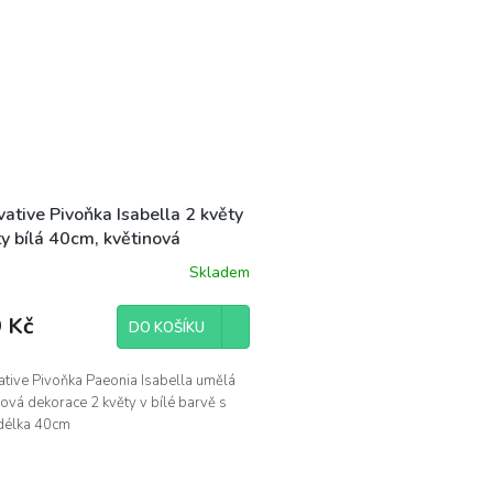
vative Pivoňka Isabella 2 květy
sty bílá 40cm, květinová
race
Skladem
 Kč
DO KOŠÍKU
ative Pivoňka Paeonia Isabella umělá
nová dekorace 2 květy v bílé barvě s
, délka 40cm