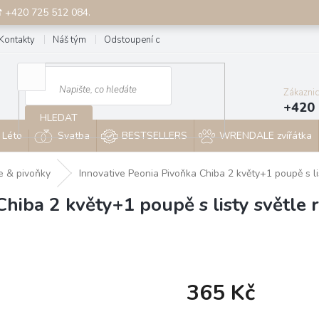
☎ +420 725 512 084.
Kontakty
Náš tým
Odstoupení od smlouvy
Blog
Zákazni
+420 
HLEDAT
Léto
Svatba
BESTSELLERS
WRENDALE zvířátka
e & pivoňky
Innovative Peonia Pivoňka Chiba 2 květy+1 poupě s l
Chiba 2 květy+1 poupě s listy světle
365 Kč
Měrná