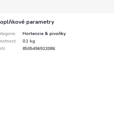
oplňkové parametry
ategorie
:
Hortenzie & pivoňky
motnost
:
0.1 kg
AN
:
8505496922086