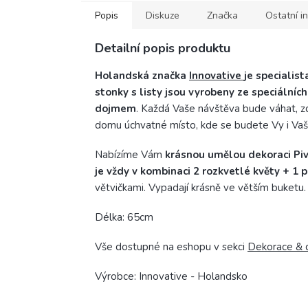
Popis
Diskuze
Značka
Ostatní i
Detailní popis produktu
Holandská značka
Innovative
je specialis
stonky s listy jsou vyrobeny ze speciálníc
dojmem
. Každá Vaše návštěva bude váhat, z
domu úchvatné místo, kde se budete Vy i Vaši b
Nabízíme Vám
krásnou umělou dekoraci Piv
je vždy v kombinaci 2 rozkvetlé květy + 1 
větvičkami. Vypadají krásně ve větším buketu.
Délka: 65cm
Vše dostupné na eshopu v sekci
Dekorace & 
Výrobce: Innovative - Holandsko