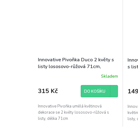
Innovative Pivoňka Duco 2 květy s
Inno
listy lososovo-růžová 71cm,
s li
květinová dekorace
deko
Skladem
315 Kč
149
DO KOŠÍKU
Innovative Pivoňka umělá květinová
Innov
dekorace se 2 květy lososovo-růžová s
květi
listy, délka 71cm
listy