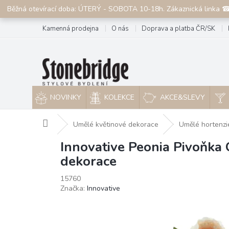
Přejít
Běžná otevírací doba: ÚTERÝ - SOBOTA 10-18h. Zákaznická linka 
na
obsah
Kamenná prodejna
O nás
Doprava a platba ČR/SK
NOVINKY
KOLEKCE
AKCE&SLEVY
Domů
Umělé květinové dekorace
Umělé hortenzi
Innovative Peonia Pivoňka 
dekorace
15760
Značka:
Innovative