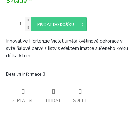
Skladem
cena:
PŘIDAT DO KOŠÍKU
Innovative Hortenzie Violet umělá květinová dekorace v
syté fialové barvě s listy s efektem imatce sušeného květu,
délka 61cm
Detailní informace
ZEPTAT SE
HLÍDAT
SDÍLET