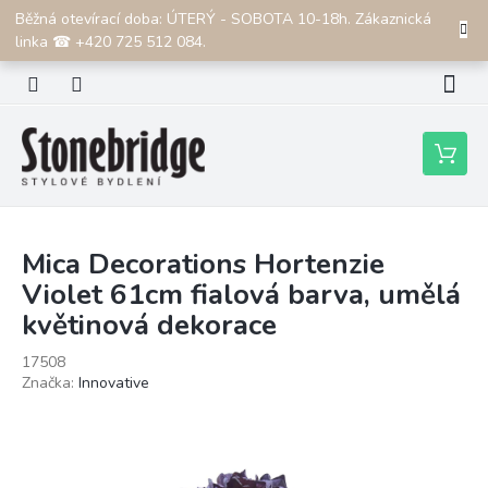
Přejít
Běžná otevírací doba: ÚTERÝ - SOBOTA 10-18h. Zákaznická
CZK
na
linka ☎ +420 725 512 084.
obsah
Nákupní
košík
Mica Decorations Hortenzie
Violet 61cm fialová barva, umělá
květinová dekorace
17508
Značka:
Innovative