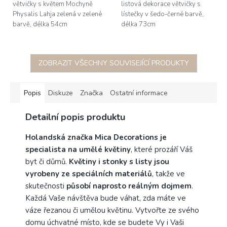
větvičky s květem Mochyně
listová dekorace větvičky s
Physalis Lahja zelená v zelené
lístečky v šedo-černé barvě,
barvě, délka 54cm
délka 73cm
ZOBRAZIT VŠECHNY SOUVISEJÍCÍ PRODUKTY
Popis
Diskuze
Značka
Ostatní informace
Detailní popis produktu
Holandská značka Mica Decorations je
specialista na umělé květiny
, které prozáří Váš
byt či důmů.
Květiny i stonky s listy jsou
vyrobeny ze speciálních materiálů
, takže ve
skutečnosti
působí naprosto reálným dojmem
.
Každá Vaše návštěva bude váhat, zda máte ve
váze řezanou či umělou květinu. Vytvořte ze svého
domu úchvatné místo, kde se budete Vy i Vaši