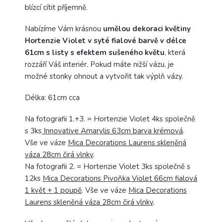
blízcí cítit příjemně.
Nabízíme Vám krásnou
umělou dekoraci květiny
Hortenzie Violet v syté fialové barvě v délce
61cm s listy s efektem sušeného květu
, která
rozzáří Váš interiér. Pokud máte nižší vázu, je
možné stonky ohnout a vytvořit tak výplň vázy.
Délka: 61cm cca
Na fotografii 1.+3. = Hortenzie Violet 4ks společně
s 3ks
Innovative Amarylis 63cm barva krémová
.
Vše ve váze
Mica Decorations Laurens skleněná
váza 28cm čirá vlnky
.
Na fotografii 2. = Hortenzie Violet 3ks společně s
12ks
Mica Decorations Pivoňka Violet 66cm fialová
1 květ + 1 poupě
. Vše ve váze
Mica Decorations
Laurens skleněná váza 28cm čirá vlnky
.