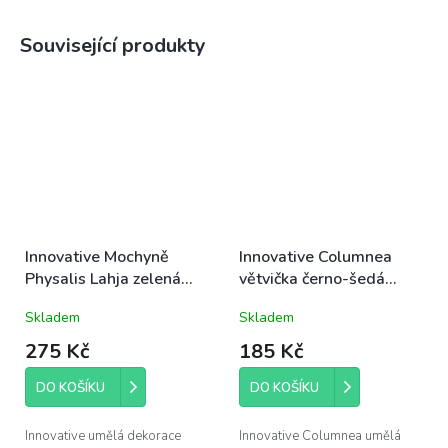
Související produkty
Innovative Mochyně
Innovative Columnea
Physalis Lahja zelená
větvička černo-šedá
větev 54cm, květinová
73cm, listová dekorace
Skladem
Skladem
dekorace
275 Kč
185 Kč
DO KOŠÍKU
DO KOŠÍKU
Innovative umělá dekorace
Innovative Columnea umělá