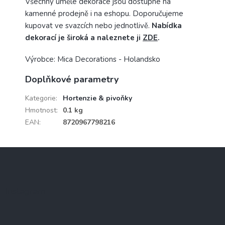
Všechny umělé dekorace jsou dostupné na
kamenné prodejně i na eshopu. Doporučujeme
kupovat ve svazcích nebo jednotlivě.
Nabídka
dekorací je široká a naleznete ji
ZDE
.
Výrobce: Mica Decorations - Holandsko
Doplňkové parametry
Kategorie
:
Hortenzie & pivoňky
Hmotnost
:
0.1 kg
EAN
:
8720967798216
Z
á
p
a
Instagram
t
í