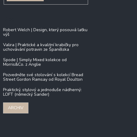
Blog
Robert Welch | Design, který posouvá laťku
výš
Valira | Praktické a kvalitní krabičky pro
uchovávání potravin ze Španělska
Spode | Simply Mixed kolekce od
Morris&Co. z Anglie
Pozvedněte své stolování s kolekcí Bread
Street Gordon Ramsay od Royal Doulton
Praktický, stylový a jednoduše nádherný:
LOFT (německý Sander)
ARCHIV