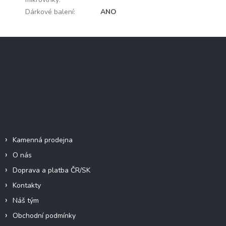
Dárkové balení
:
ANO
Z
á
p
a
Instagram
t
í
Informace pro vás
Kamenná prodejna
O nás
Doprava a platba ČR/SK
Kontakty
Náš tým
Obchodní podmínky