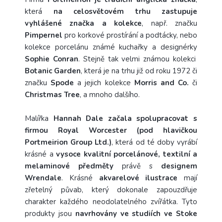
která
na celosvětovém trhu zastupuje
vyhlášené značka a kolekce
, např. značku
Pimpernel
pro korkové prostírání a podtácky, nebo
kolekce porcelánu známé kuchařky a designérky
Sophie Conran
. Stejně tak velmi známou kolekci
Botanic Garden
, která je na trhu již od roku 1972 či
značku
Spode
a jejich kolekce
Morris and Co.
či
Christmas Tree
, a mnoho dalšího.
Malířka
Hannah Dale začala spolupracovat s
firmou Royal Worcester (pod hlavičkou
Portmeirion Group Ltd.)
, která od té doby vyrábí
krásné a
vysoce kvalitní porcelánové, textilní a
melaminové předměty
právě s
designem
Wrendale
. Krásné
akvarelové ilustrace
mají
zřetelný půvab, který dokonale zapouzdřuje
charakter každého neodolatelného zvířátka. Tyto
produkty jsou
navrhovány ve studiích ve Stoke