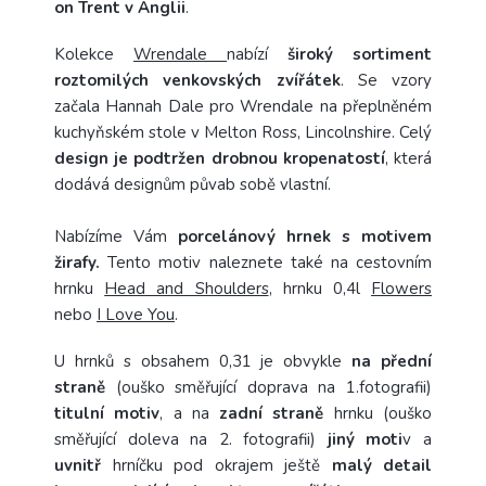
on Trent v Anglii
.
Kolekce
Wrendale
nabízí
široký sortiment
roztomilých venkovských zvířátek
. Se vzory
začala Hannah Dale pro Wrendale na přeplněném
kuchyňském stole v Melton Ross, Lincolnshire. Celý
design je podtržen drobnou kropenatostí
, která
dodává designům půvab sobě vlastní.
Nabízíme Vám
porcelánový hrnek s motivem
žirafy.
Tento motiv naleznete také na cestovním
hrnku
Head and Shoulders
,
hrnku 0,4l
Flowers
nebo
I Love You
.
U hrnků s obsahem 0,31 je obvykle
na přední
straně
(ouško směřující doprava na 1.fotografii)
titulní motiv
, a na
zadní straně
hrnku (ouško
směřující doleva na 2. fotografii)
jiný moti
v a
uvnitř
hrníčku pod okrajem ještě
malý detail