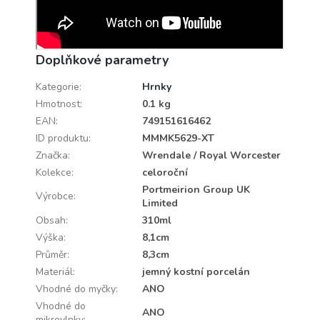
Doplňkové parametry
Kategorie
:
Hrnky
Hmotnost
:
0.1 kg
EAN
:
749151616462
ID produktu
:
MMMK5629-XT
Značka
:
Wrendale / Royal Worcester
Kolekce
:
celoroční
Portmeirion Group UK
Výrobce
:
Limited
Obsah
:
310ml
Výška
:
8,1cm
Průměr
:
8,3cm
Materiál
:
jemný kostní porcelán
Vhodné do myčky
:
ANO
Vhodné do
ANO
mikrovlnky
: