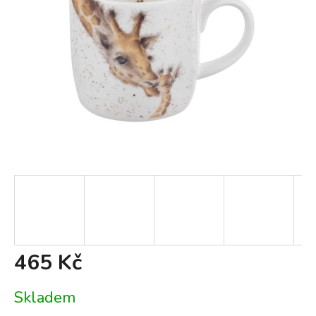
465 Kč
Měrná
Skladem
cena: