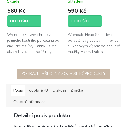
Skladem
Skladem
zebrami 0,31l
560 Kč
590 Kč
DO KOŠÍKU
DO KOŠÍKU
Wrendale Flowers hrnek z
Wrendale Head Shoulders
jemného kostního porcelánu od
porcelánový cestovní hrnek se
anglické malířky Hanny Dale s
silikonovým víčkem od anglické
akvarelovou ilustrací žirafy,
malířky Hanny Dale s
obsah 0,4l, výška 9,1cm,
akvarelovou ilustrací žirafy a
průměr 9cm + podložka
zeber, obsah 0,31L
průměr...
ZOBRAZIT VŠECHNY SOUVISEJÍCÍ PRODUKTY
Popis
Podobné (8)
Diskuze
Značka
Ostatní informace
Detailní popis produktu
Firma
Portmeirion je tradiční anglická značka
,