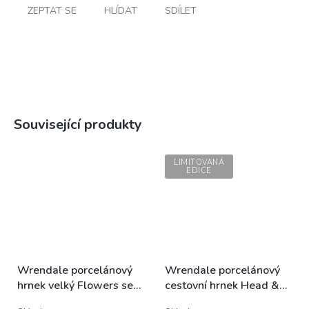
ZEPTAT SE
HLÍDAT
SDÍLET
Související produkty
LIMITOVANÁ
EDICE
Wrendale porcelánový
Wrendale porcelánový
hrnek velký Flowers se
cestovní hrnek Head &
žirafou 0,4l
Shoulders s žirafou a