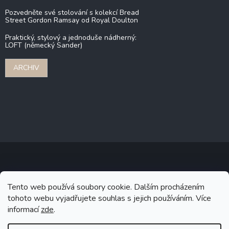
Pozvedněte své stolování s kolekcí Bread
Street Gordon Ramsay od Royal Doulton
Praktický, stylový a jednoduše nádherný:
LOFT (německý Sander)
ARCHIV
Copyright 2026
Stonebridge
. Všechna práva vyhrazena.
Upravit
Tento web používá soubory cookie. Dalším procházením
nastavení cookies
tohoto webu vyjadřujete souhlas s jejich používáním. Více
informací
zde
.
Grafický návrh vytvořil a na Shoptet implementoval
Tomáš Hlad
&
Shoptetak.cz
.