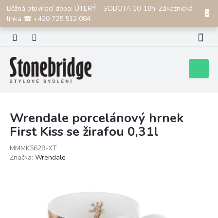
Přejít
Běžná otevírací doba: ÚTERÝ - SOBOTA 10-18h. Zákaznická
CZK
na
linka ☎ +420 725 512 084.
obsah
Nákupní
košík
Wrendale porcelánový hrnek
First Kiss se žirafou 0,31l
MMMK5629-XT
Značka:
Wrendale