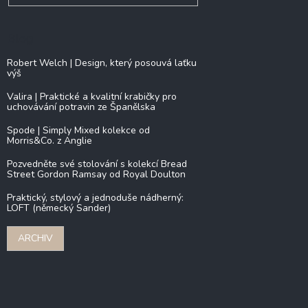
Blog
Robert Welch | Design, který posouvá laťku
výš
Valira | Praktické a kvalitní krabičky pro
uchovávání potravin ze Španělska
Spode | Simply Mixed kolekce od
Morris&Co. z Anglie
Pozvedněte své stolování s kolekcí Bread
Street Gordon Ramsay od Royal Doulton
Praktický, stylový a jednoduše nádherný:
LOFT (německý Sander)
ARCHIV