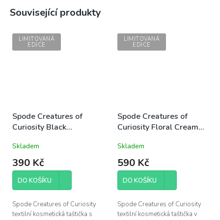
Související produkty
LIMITOVANÁ
LIMITOVANÁ
EDICE
EDICE
Spode Creatures of
Spode Creatures of
Curiosity Black
Curiosity Floral Cream
kosmetická taštička
kosmetická taštička
Skladem
Skladem
21,5x11cm malá černá s
23,5x16,8cm střední s
květinami/had
květinami
390 Kč
590 Kč
DO KOŠÍKU
DO KOŠÍKU
Spode Creatures of Curiosity
Spode Creatures of Curiosity
textilní kosmetická taštička s
textilní kosmetická taštička v