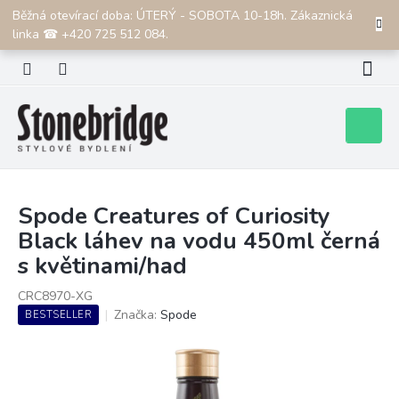
Přejít
Běžná otevírací doba: ÚTERÝ - SOBOTA 10-18h. Zákaznická
CZK
na
linka ☎ +420 725 512 084.
obsah
Nákupní
košík
Spode Creatures of Curiosity
Black láhev na vodu 450ml černá
s květinami/had
CRC8970-XG
Značka:
Spode
BESTSELLER