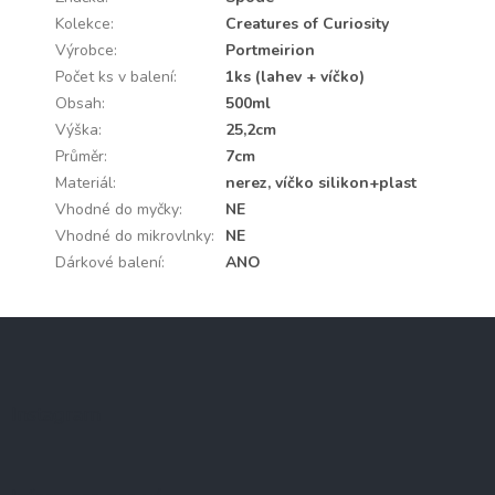
Kolekce
:
Creatures of Curiosity
Výrobce
:
Portmeirion
Počet ks v balení
:
1ks (lahev + víčko)
Obsah
:
500ml
Výška
:
25,2cm
Průměr
:
7cm
Materiál
:
nerez, víčko silikon+plast
Vhodné do myčky
:
NE
Vhodné do mikrovlnky
:
NE
Dárkové balení
:
ANO
Z
á
p
a
Instagram
t
í