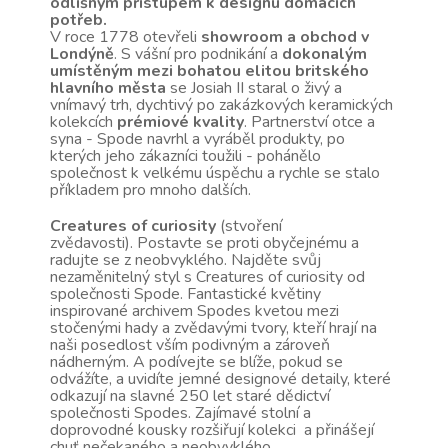
odlišným přístupem k designu domácích
potřeb.
V roce 1778 otevřeli
showroom a obchod v
Londýně
. S vášní pro podnikání a
dokonalým
umístěným mezi bohatou elitou britského
hlavního města
se Josiah II staral o živý a
vnímavý trh, dychtivý po zakázkových keramických
kolekcích
prémiové kvality
. Partnerství otce a
syna - Spode navrhl a vyráběl produkty, po
kterých jeho zákazníci toužili - pohánělo
společnost k velkému úspěchu a rychle se stalo
příkladem pro mnoho dalších.
Creatures of curiosity
(stvoření
zvědavosti). Postavte se proti obyčejnému a
radujte se z neobvyklého. Najděte svůj
nezaměnitelný styl s Creatures of curiosity od
společnosti Spode. Fantastické květiny
inspirované archivem Spodes kvetou mezi
stočenými hady a zvědavými tvory, kteří hrají na
naši posedlost vším podivným a zároveň
nádherným. A podívejte se blíže, pokud se
odvážíte, a uvidíte jemné designové detaily, které
odkazují na slavné 250 let staré dědictví
společnosti Spodes. Zajímavé stolní a
doprovodné kousky rozšiřují kolekci a přinášejí
chuť nečekaného a neobvyklého.