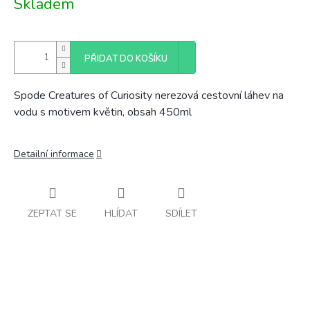
Skladem
cena:
PŘIDAT DO KOŠÍKU
Spode Creatures of Curiosity nerezová cestovní láhev na
vodu s motivem květin, obsah 450ml
Detailní informace
ZEPTAT SE
HLÍDAT
SDÍLET