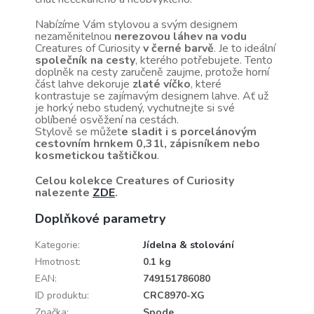
Nabízíme Vám stylovou a svým designem
nezaměnitelnou
nerezovou láhev na vodu
Creatures of Curiosity
v černé barvě
. Je to ideální
společník na cesty
, kterého potřebujete. Tento
doplněk na cesty zaručeně zaujme, protože horní
část lahve dekoruje
zlaté víčko
, které
kontrastuje se zajímavým designem lahve. Ať už
je horký nebo studený, vychutnejte si své
oblíbené osvěžení na cestách.
Stylově se můžet
e sladit i s porcelánovým
cestovním hrnkem 0,31l, zápisníkem nebo
kosmetickou taštičkou
.
Celou kolekce Creatures of Curiosity
nalezente
ZDE
.
Doplňkové parametry
Kategorie
:
Jídelna & stolování
Hmotnost
:
0.1 kg
EAN
:
749151786080
ID produktu
:
CRC8970-XG
Značka
:
Spode