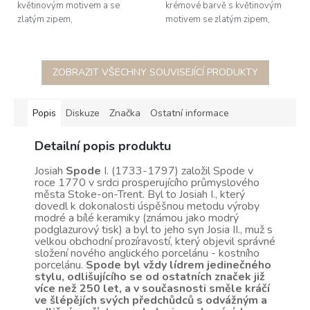
květinovým motivem a se
krémové barvě s květinovým
zlatým zipem,
motivem se zlatým zipem,
rozměry 21,5x11x5cm
rozměry 23,5x16,8x11,5cm
ZOBRAZIT VŠECHNY SOUVISEJÍCÍ PRODUKTY
Popis
Diskuze
Značka
Ostatní informace
Detailní popis produktu
Josiah
Spode
I. (1733-1797) založil Spode v
roce 1770 v srdci prosperujícího průmyslového
města Stoke-on-Trent. Byl to Josiah I., který
dovedl k dokonalosti úspěšnou metodu výroby
modré a bílé keramiky (známou jako modrý
podglazurový tisk) a byl to jeho syn Josia II., muž s
velkou obchodní prozíravostí, který objevil správné
složení nového anglického porcelánu - kostního
porcelánu.
Spode byl vždy lídrem jedinečného
stylu, odlišujícího se od ostatních značek již
více než 250 let, a v současnosti směle kráčí
ve šlépějích svých předchůdců s odvážným a