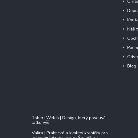
O ná
Dopra
Konta
Náš 
Obch
Podmí
Odst
Blog
Blog
Robert Welch | Design, který posouvá
laťku výš
Valira | Praktické a kvalitní krabičky pro
uchovávání potravin ze Španělska