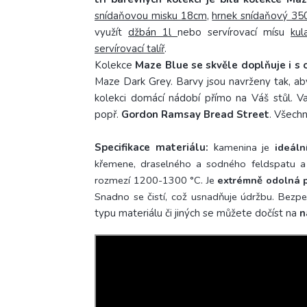
snídaňovou misku 18cm
,
hrnek snídaňový 35
využít
džbán 1l
nebo servírovací mísu
ku
servírovací talíř
.
Kolekce
Maze Blue se skvěle doplňuje i s
Maze Dark Grey. Barvy jsou navrženy tak, aby
kolekci domácí nádobí přímo na Váš stůl. Va
popř.
Gordon Ramsay Bread Street
. Všech
Specifikace materiálu:
k
amenina je
ideál
křemene, draselného a sodného feldspatu a 
rozmezí 1200-1300 °C.
Je
extrémně odolná p
Snadno se čistí, což usnadňuje údržbu. Bezpe
typu materiálu či jiných se můžete dočíst na
n