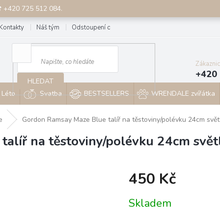
☎ +420 725 512 084.
Kontakty
Náš tým
Odstoupení od smlouvy
Blog
Zákazni
+420 
HLEDAT
Léto
Svatba
BESTSELLERS
WRENDALE zvířátka
e
Gordon Ramsay Maze Blue talíř na těstoviny/polévku 24cm svě
alíř na těstoviny/polévku 24cm svě
450 Kč
Měrná
Skladem
cena: