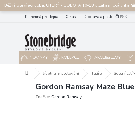
Přejít
Běžná otevírací doba: ÚTERÝ - SOBOTA 10-18h. Zákaznická linka 
na
obsah
Kamenná prodejna
O nás
Doprava a platba ČR/SK
NOVINKY
KOLEKCE
AKCE&SLEVY
Domů
Jídelna & stolování
Talíře
Jídelní talíř
Gordon Ramsay Maze Blue t
Značka:
Gordon Ramsay