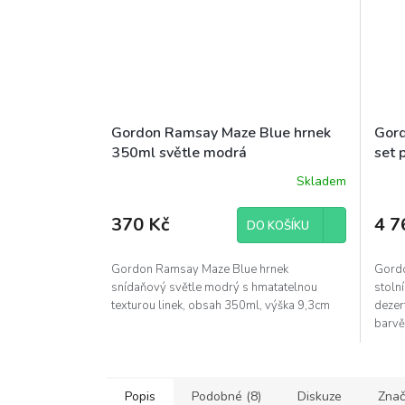
Gordon Ramsay Maze Blue hrnek
Gord
350ml světle modrá
set 
Skladem
370 Kč
4 7
DO KOŠÍKU
Gordon Ramsay Maze Blue hrnek
Gordo
snídaňový světle modrý s hmatatelnou
stoln
texturou linek, obsah 350ml, výška 9,3cm
dezert
barvě
talíř...
Popis
Podobné (8)
Diskuze
Znač