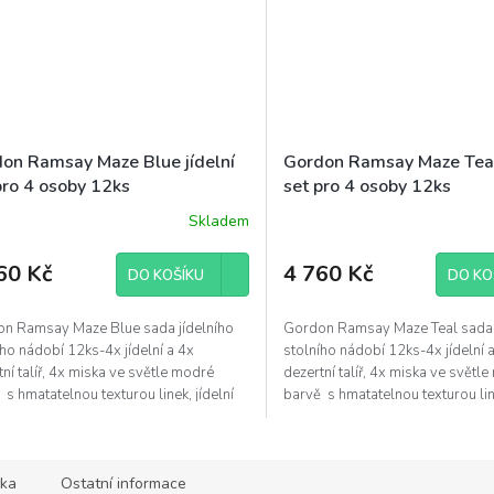
on Ramsay Maze Blue jídelní
Gordon Ramsay Maze Teal 
pro 4 osoby 12ks
set pro 4 osoby 12ks
Skladem
60 Kč
4 760 Kč
DO KOŠÍKU
DO KO
n Ramsay Maze Blue sada jídelního
Gordon Ramsay Maze Teal sada 
ího nádobí 12ks-4x jídelní a 4x
stolního nádobí 12ks-4x jídelní 
ní talíř, 4x miska ve světle modré
dezertní talíř, 4x miska ve světl
 s hmatatelnou texturou linek, jídelní
barvě s hmatatelnou texturou linek
ka
Ostatní informace