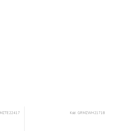
MZTE22417
Kód:
GRMZWH21718