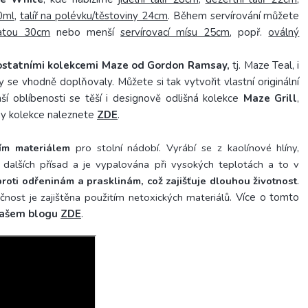
0ml
,
talíř na polévku/těstoviny 24cm
. Během servírování můžete
latou 30cm
nebo menší
servírovací mísu 25cm
, popř.
oválný
 ostatními kolekcemi Maze od Gordon Ramsay,
tj. Maze Teal, i
 se vhodně doplňovaly. Můžete si tak vytvořit vlastní originální
ší oblíbenosti se těší i designově odlišná kolekce
Maze Grill
,
ny kolekce naleznete
ZDE
.
ním materiálem
pro stolní nádobí. Vyrábí se z kaolínové hlíny,
dalších přísad a je vypalována při vysokých teplotách a to v
roti odřeninám a prasklinám, což zajišťuje dlouhou životnost
.
čnost je zajištěna použitím netoxických materiálů.
Více o tomto
ašem blogu
ZDE
.