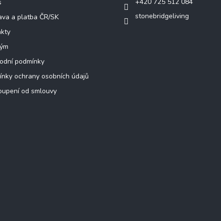
+420 725 512 084
s
stonebridgeliving
va a platba ČR/SK
kty
tým
odní podmínky
nky ochrany osobních údajů
oupení od smlouvy