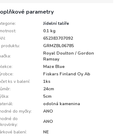
oplňkové parametry
ategorie
:
Jídelní talíře
motnost
:
0.1 kg
AN
:
652383707092
D produktu
:
GRMZBL06785
Royal Doulton / Gordon
načka
:
Ramsay
olekce
:
Maze Blue
ýrobce
:
Fiskars Finland Oy Ab
čet ks v balení
:
1ks
růměr
:
24cm
ýška
:
5cm
ateriál
:
odolná kamenina
hodné do myčky
:
ANO
hodné do
ANO
ikrovlnky
:
árkové balení
:
NE