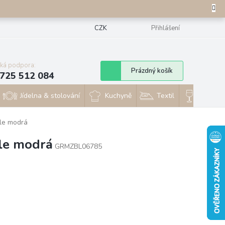
CZK
Přihlášení
cká podpora:
Nákupní
Prázdný košík
725 512 084
košík
Jídelna & stolování
Kuchyně
Textil
Sklo & 
tle modrá
tle modrá
GRMZBL06785