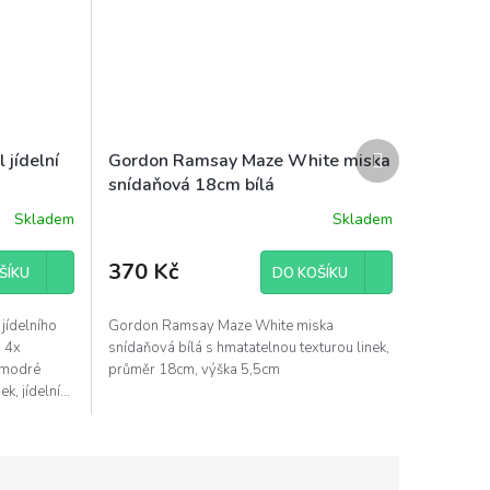
Další
jídelní
Gordon Ramsay Maze White miska
produkt
snídaňová 18cm bílá
Skladem
Skladem
370 Kč
ŠÍKU
DO KOŠÍKU
jídelního
Gordon Ramsay Maze White miska
a 4x
snídaňová bílá s hmatatelnou texturou linek,
e modré
průměr 18cm, výška 5,5cm
, jídelní...