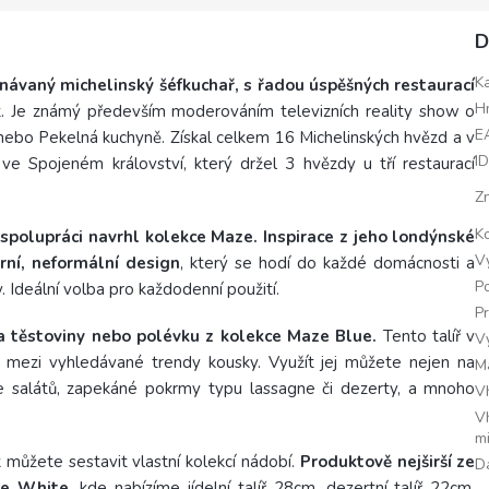
D
K
návaný michelinský šéfkuchař, s řadou úspěšných restaurací
H
st. Je známý především moderováním televizních reality show o
E
nebo Pekelná kuchyně. Získal celkem 16 Michelinských hvězd a v
I
ve Spojeném království, který držel 3 hvězdy u tří restaurací
Z
K
 spolupráci navrhl kolekce Maze. Inspirace z jeho londýnské
V
ní, neformální design
, který se hodí do každé domácnosti a
Po
 Ideální volba pro každodenní použití.
P
a těstoviny nebo polévku
z kolekce Maze Blue.
Tento talíř v
V
 mezi vyhledávané trendy kousky. Využít jej můžete nejen na
M
rce salátů, zapekáné pokrmy typu lassagne či dezerty, a mnoho
V
V
m
k můžete sestavit vlastní kolekcí nádobí.
Produktově nejširší ze
D
e White
, kde nabízíme
jídelní talíř 28cm
,
dezertní talíř 22cm
,