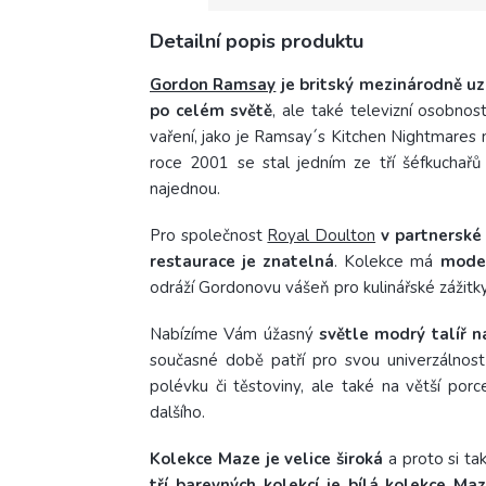
Detailní popis produktu
Gordon Ramsay
je britský mezinárodně uz
po celém světě
, ale také televizní osobno
vaření, jako je Ramsay´s Kitchen Nightmares 
roce 2001 se stal jedním ze tří šéfkuchařů 
najednou.
Pro společnost
Royal Doulton
v partnerské
restaurace je znatelná
. Kolekce má
moder
odráží Gordonovu vášeň pro kulinářské zážitky.
Nabízíme Vám úžasný
světle modrý talíř n
současné době patří pro svou univerzálnost
polévku či těstoviny, ale také na větší po
dalšího.
Kolekce Maze je velice široká
a proto si ta
tří barevných kolekcí je bílá kolekce
Maz