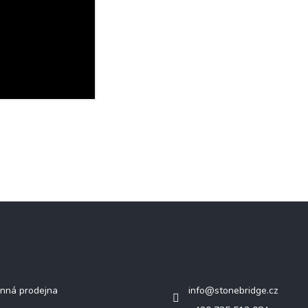
mace pro vás
Kontakt
nná prodejna
info
@
stonebridge.cz