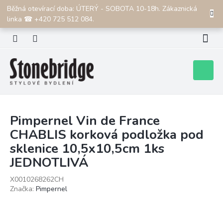
Přejít
Běžná otevírací doba: ÚTERÝ - SOBOTA 10-18h. Zákaznická
CZK
na
linka ☎ +420 725 512 084.
obsah
Nákupní
košík
Pimpernel Vin de France
CHABLIS korková podložka pod
sklenice 10,5x10,5cm 1ks
JEDNOTLIVÁ
X0010268262CH
Značka:
Pimpernel