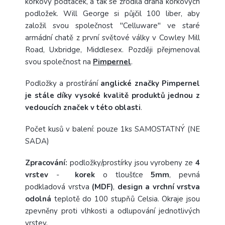
korkový podtácek, a tak se zrodila dráha korkových
podložek. Will George si půjčil 100 liber, aby
založil svou společnost "Celluware" ve staré
armádní chatě z první světové války v Cowley Mill
Road, Uxbridge, Middlesex. Později přejmenoval
svou společnost na
Pimpernel
.
Podložky a prostírání
anglické značky Pimpernel
je stále díky vysoké kvalitě produktů jednou z
vedoucích značek v této oblasti
.
Počet kusů v balení: pouze 1ks SAMOSTATNÝ (NE
SADA)
Zpracování:
podložky/prostírky jsou vyrobeny ze
4
vrstev
-
korek
o tloušťce
5mm
, pevná
podkladová vrstva
(MDF)
,
design a vrchní vrstva
odolná
teplotě do 100 stupňů Celsia. Okraje jsou
zpevněny proti vlhkosti a odlupování jednotlivých
vrstev.