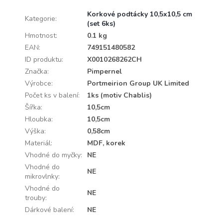
Korkové podtácky 10,5x10,5 cm
Kategorie
:
(set 6ks)
Hmotnost
:
0.1 kg
EAN
:
749151480582
ID produktu
:
X0010268262CH
Značka
:
Pimpernel
Výrobce
:
Portmeirion Group UK Limited
Počet ks v balení
:
1ks (motiv Chablis)
Šířka
:
10,5cm
Hloubka
:
10,5cm
Výška
:
0,58cm
Materiál
:
MDF, korek
Vhodné do myčky
:
NE
Vhodné do
NE
mikrovlnky
:
Vhodné do
NE
trouby
:
Dárkové balení
:
NE