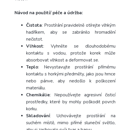
Návod na použití/ péče a údržba:
Čistota
: Prostírání pravidelně otírejte vlhkým
hadříkem, aby se zabránilo hromadění
nečistot.
Vlhkost
: Vyhněte se dlouhodobému
kontaktu s vodou, protože korek může
absorbovat vlhkost a deformovat se.
Teplo
: Nevystavujte prostírání přímému
kontaktu s horkými předměty, jako jsou hrnce
nebo pánve, aby nedošlo k poškození
materiálu.
Chemikálie
: Nepoužívejte agresivní čisticí
prostředky, které by mohly poškodit povrch
korku.
Skladování
: Uchovávejte prostírání na
suchém místě, mimo přímé sluneční světlo,
aby si zachovalo svůj tvar a barvu.