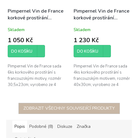
Pimpernel Vin de France
Pimpernel Vin de France
korkové prostírání
korkové prostírání
30,5x23cm střední sada
40x30cm velké sada 4ks
Skladem
Skladem
6ks
1 050 Kč
1 230 Kč
DO KOŠÍKU
DO KOŠÍKU
Pimpernel Vin de France sada
Pimpernel Vin de France sada
6ks korkového prostírání s
4ks korkového prostírání s
francouzskými motivy, rozměr
francouzským motivem, rozměr
30,5x23cm; vyrobeno ze 4
40x30cm; vyrobeno ze 4
vrstev - korek o tloušťce 5mm,
vrstev - korek o tloušťce 5mm,
pevná podkladová vrstva...
pevná podkladová vrstva...
ZOBRAZIT VŠECHNY SOUVISEJÍCÍ PRODUKTY
Popis
Podobné (8)
Diskuze
Značka