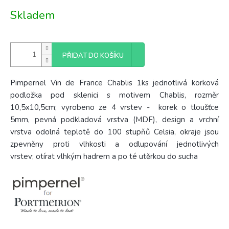
Měrná
Skladem
cena:
PŘIDAT DO KOŠÍKU
Pimpernel Vin de France Chablis 1ks jednotlivá korková
podložka pod sklenici s motivem Chablis, rozměr
10,5x10,5cm; vyrobeno ze 4
vrstev - korek o tloušťce
5mm, pevná podkladová vrstva (MDF), design a vrchní
vrstva odolná teplotě do 100 stupňů Celsia, okraje jsou
zpevněny proti vlhkosti a odlupování jednotlivých
vrstev; otírat vlhkým hadrem a po té utěrkou do sucha