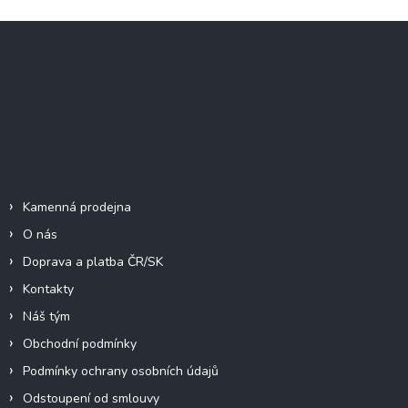
Z
á
p
a
Instagram
t
í
Informace pro vás
Kamenná prodejna
O nás
Doprava a platba ČR/SK
Kontakty
Náš tým
Obchodní podmínky
Podmínky ochrany osobních údajů
Odstoupení od smlouvy