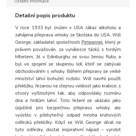
Ostatní informace
Detailní popis produktu
V roce 1933
byl zrušen v USA zákaz alkoholu a
zahájena přeprava whisky ze Skotska do USA. Will
George, zakladatel společnosti
Pimpernel
, který je
právem považován, za vynálezce tácků s tvrdým
hřbetem, žil v Edinburghu se svou ženou Ruby a
byl ve spojení se skupinou lidí, kteří se zabývali
obchodováním s whisky.
Během přepravy se velké
množství lahví bohužel rozbilo. Will navrhl použít
překližku, řezanou na stejnou velikost jako krabice, s
otvory vyříznutými tak, aby odpovídaly rozměru
dna a hrdlům lahví. Toto řešení se ukázalo jako
úspěšné pro bezpečnou přepravu whisky, ale
vyústilo v přebytečný odpad mnoha kruhových
odřezků překližky.
Když se Will George díval na
tyto odřezky, dostal inspirativní nápad – vyrobit