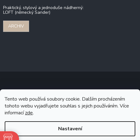
Praktický, stylový a jednoduše nádherný:
LOFT (německý Sander)
ARCHIV
Copyright 2026
Stonebridge
. Všechna práva vyhrazena.
Upravit
Tento web používá soubory cookie. Dalším procházením
nastavení cookies
tohoto webu vyjadřujete souhlas s jejich používáním. Více
informací
zde
.
Grafický návrh vytvořil a na Shoptet implementoval
Tomáš Hlad
&
Shoptetak.cz
.
Nastavení
Vytvořil Shoptet