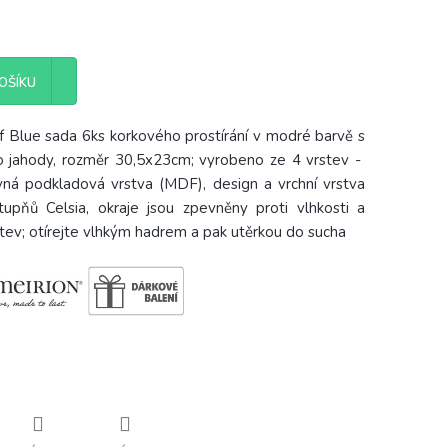
OŠÍKU
 Blue sada 6ks korkového prostírání v modré barvě s
o jahody, rozměr 30,5x23cm; vyrobeno ze 4
vrstev -
ná podkladová vrstva (MDF), design a vrchní vrstva
pňů Celsia, okraje jsou zpevněny proti vlhkosti a
stev; otírejte vlhkým hadrem a pak utěrkou do sucha