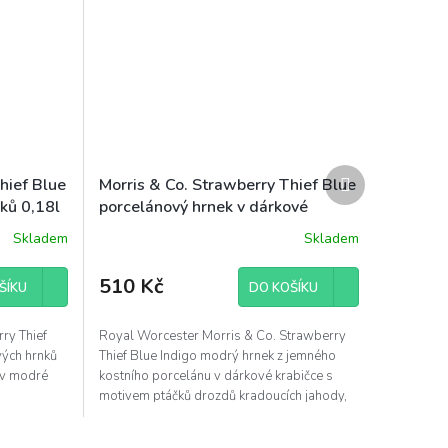
Další
hief Blue
Morris & Co. Strawberry Thief Blue
produkt
ků 0,18l
porcelánový hrnek v dárkové
é
krabičce 340ml modrý
Skladem
Skladem
510 Kč
ŠÍKU
DO KOŠÍKU
ry Thief
Royal Worcester Morris & Co. Strawberry
vých hrnků
Thief Blue Indigo modrý hrnek z jemného
 v modré
kostního porcelánu v dárkové krabičce s
motivem ptáčků drozdů kradoucích jahody,
obsah...