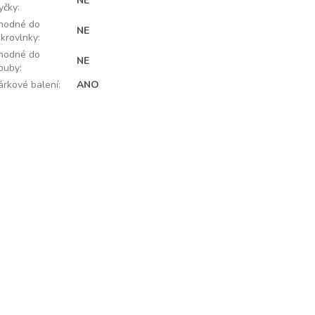
NE
yčky
:
hodné do
NE
ikrovlnky
:
hodné do
NE
rouby
:
árkové balení
:
ANO