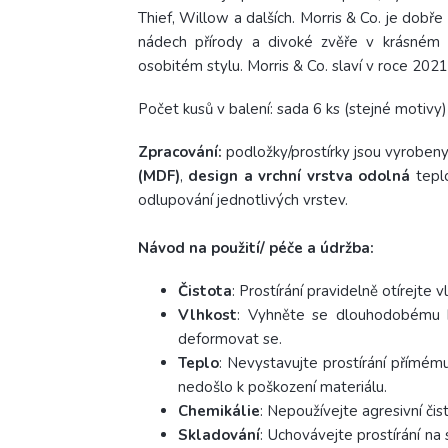
Thief, Willow a dalších.
Morris & Co. je dob
nádech přírody a divoké zvěře v krásném 
osobitém stylu.
Morris & Co. slaví v roce 2021
Počet kusů v balení: sada 6 ks (stejné motivy)
Zpracování:
podložky/prostírky jsou vyroben
(MDF)
,
design a vrchní vrstva odolná
teplo
odlupování jednotlivých vrstev.
Návod na použití/ péče a údržba:
Čistota
: Prostírání pravidelně otírejte
Vlhkost
: Vyhněte se dlouhodobému k
deformovat se.
Teplo
: Nevystavujte prostírání přímém
nedošlo k poškození materiálu.
Chemikálie
: Nepoužívejte agresivní čis
Skladování
: Uchovávejte prostírání na