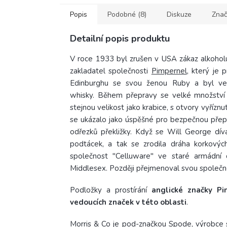
Popis
Podobné (8)
Diskuze
Znač
Detailní popis produktu
V roce 1933
byl zrušen v USA zákaz alkohol
zakladatel společnosti
Pimpernel
, který je
Edinburghu se svou ženou Ruby a byl ve s
whisky.
Během přepravy se velké množství la
stejnou velikost jako krabice, s otvory vyřízn
se ukázalo jako úspěšné pro bezpečnou přep
odřezků překližky.
Když se Will George díval
podtácek, a tak se zrodila dráha korkových
společnost "Celluware" ve staré armádní 
Middlesex. Později přejmenoval svou společn
Podložky a prostírání
anglické značky Pi
vedoucích značek v této oblasti
.
Morris & Co je pod-značkou Spode, výrobce 