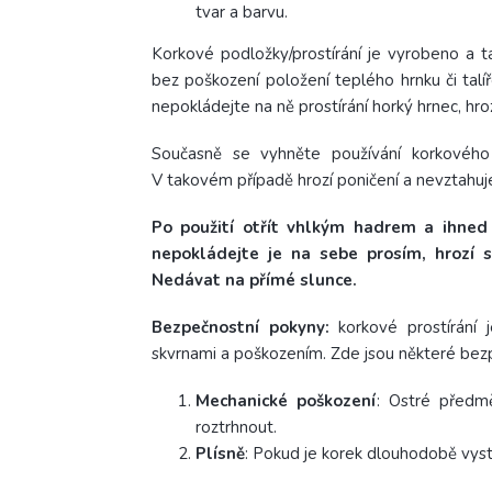
tvar a barvu.
Korkové podložky/prostírání je vyrobeno a ta
bez poškození položení teplého hrnku či talíř
nepokládejte na ně prostírání horký hrnec, hroz
Současně se vyhněte používání korkového p
V takovém případě hrozí poničení a nevztahuj
Po použití otřít vhlkým hadrem a ihned 
nepokládejte je na sebe prosím, hrozí s
Nedávat na přímé slunce.
Bezpečnostní pokyny:
korkové prostírání 
skvrnami a poškozením. Zde jsou některé bezp
Mechanické poškození
: Ostré předm
roztrhnout.
Plísně
: Pokud je korek dlouhodobě vyst