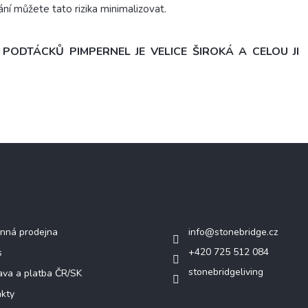
í můžete tato rizika minimalizovat.
ODTÁCKŮ PIMPERNEL JE VELICE ŠIROKÁ A CELOU JI
mace pro vás
Kontakt
nná prodejna
info
@
stonebridge.cz
+420 725 512 084
s
stonebridgeliving
va a platba ČR/SK
kty