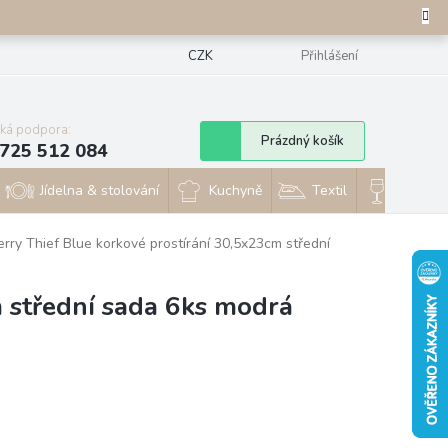
CZK
Přihlášení
cká podpora:
Nákupní
Prázdný košík
725 512 084
košík
Jídelna & stolování
Kuchyně
Textil
Sklo & 
rry Thief Blue korkové prostírání 30,5x23cm střední
 střední sada 6ks modrá