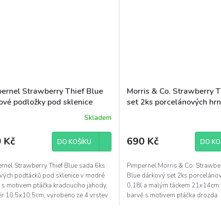
ernel Strawberry Thief Blue
Morris & Co. Strawberry T
ové podložky pod sklenice
set 2ks porcelánových hrn
x10,5cm sada 6ks modrá
s táckem 21x14cm modr
Skladem
 Kč
690 Kč
DO KOŠÍKU
DO KO
rnel Strawberry Thief Blue sada 6ks
Pimpernel Morris & Co. Strawber
vých podtácků pod sklenice v modré
Blue dárkový set 2ks porceláno
 s motivem ptáčka kradoucího jahody,
0,18l a malým táckem 21x14cm
r 10,5x10,5cm; vyrobeno ze 4 vrstev
barvě s motivem ptáčka drozda
kradoucího...