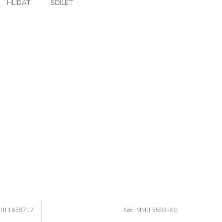
HLÍDAT
SDÍLET
0011658717
Kód:
MMJF5583-XG