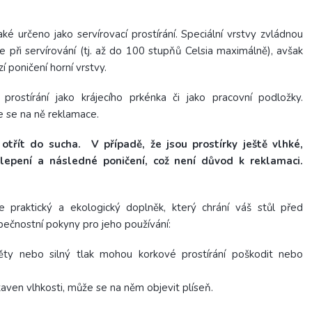
ké určeno jako servírovací prostírání. Speciální vrstvy zvládnou
e při servírování (tj. až do 100 stupňů Celsia maximálně), avšak
í poničení horní vrstvy.
rostírání jako krájecího prkénka či jako pracovní podložky.
e se na ně reklamace.
otřít do sucha. V případě, že jsou prostírky ještě vlhké,
lepení a následné poničení, což není důvod k reklamaci.
je praktický a ekologický doplněk, který chrání váš stůl před
ečnostní pokyny pro jeho používání:
ěty nebo silný tlak mohou korkové prostírání poškodit nebo
aven vlhkosti, může se na něm objevit plíseň.