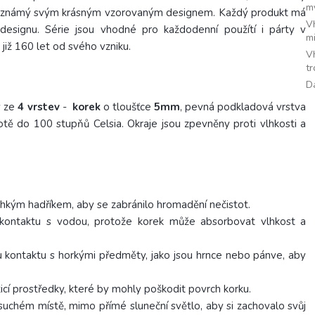
m
ře známý svým krásným vzorovaným designem.
Každý produkt má
V
designu.
Série jsou vhodné pro každodenní použítí i párty v
m
 již 160 let od svého vzniku.
V
t
D
y ze
4 vrstev
-
korek
o tloušťce
5mm
, pevná podkladová vrstva
tě do 100 stupňů Celsia. Okraje jsou zpevněny proti vlhkosti a
 vlhkým hadříkem, aby se zabránilo hromadění nečistot.
ontaktu s vodou, protože korek může absorbovat vlhkost a
u kontaktu s horkými předměty, jako jsou hrnce nebo pánve, aby
ticí prostředky, které by mohly poškodit povrch korku.
 suchém místě, mimo přímé sluneční světlo, aby si zachovalo svůj