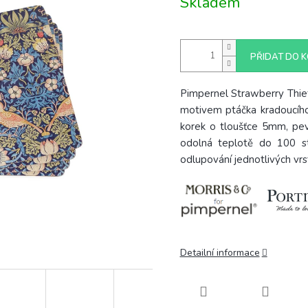
Skladem
cena:
PŘIDAT DO K
Pimpernel Strawberry Thief
motivem ptáčka kradoucíh
korek o tloušťce 5mm, pev
odolná teplotě do 100 stu
odlupování jednotlivých vr
Detailní informace