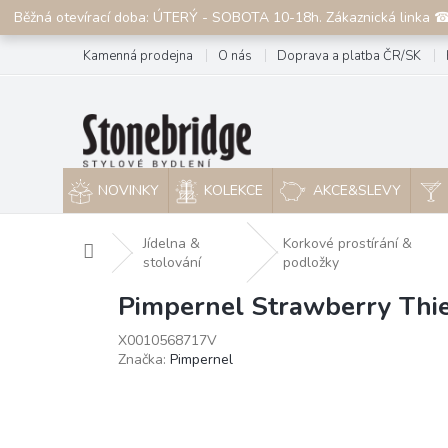
Přejít
Běžná otevírací doba: ÚTERÝ - SOBOTA 10-18h. Zákaznická linka 
na
obsah
Kamenná prodejna
O nás
Doprava a platba ČR/SK
NOVINKY
KOLEKCE
AKCE&SLEVY
Jídelna &
Korkové prostírání &
Domů
stolování
podložky
Pimpernel Strawberry Thie
X0010568717V
Značka:
Pimpernel