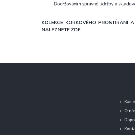
Dodržováním správné údržby a skladován
KOLEKCE KORKOVÉHO PROSTÍRÁNÍ A P
NALEZNETE
ZDE
.
Z
á
p
a
Instagram
Infor
t
í
Kame
O ná
Dopra
Konta