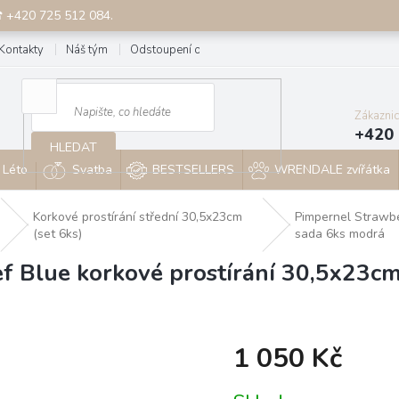
☎ +420 725 512 084.
Kontakty
Náš tým
Odstoupení od smlouvy
Blog
Zákazni
+420 
HLEDAT
Léto
Svatba
BESTSELLERS
WRENDALE zvířátka
Korkové prostírání střední 30,5x23cm
Pimpernel Strawbe
(set 6ks)
sada 6ks modrá
f Blue korkové prostírání 30,5x23cm
1 050 Kč
Měrná