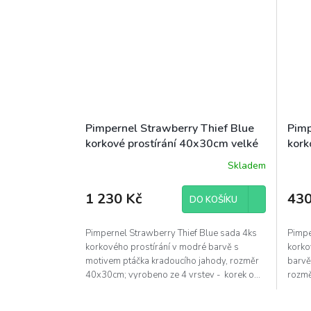
Pimpernel Strawberry Thief Blue
Pimp
korkové prostírání 40x30cm velké
kork
sada 4ks modrá
10,5
Skladem
1 230 Kč
430
DO KOŠÍKU
Pimpernel Strawberry Thief Blue sada 4ks
Pimpe
korkového prostírání v modré barvě s
korko
motivem ptáčka kradoucího jahody, rozměr
barvě
40x30cm; vyrobeno ze 4 vrstev - korek o...
rozmě
- ...