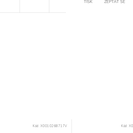
TISK
ZEPTAT SE
Kód:
X0010268717V
Kód:
X