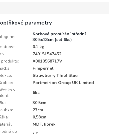
oplňkové parametry
Korkové prostírání střední
ategorie
:
30,5x23cm (set 6ks)
motnost
:
0.1 kg
AN
:
749151547452
D produktu
:
X0010568717V
načka
:
Pimpernel
olekce
:
Strawberry Thief Blue
ýrobce
:
Portmeirion Group UK Limited
očet ks v
6ks
alení
:
ířka
:
30,5cm
loubka
:
23cm
ýška
:
0,58cm
ateriál
:
MDF, korek
hodné do