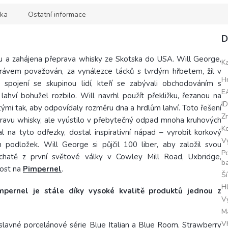
ka
Ostatní informace
D
u a zahájena přeprava whisky ze Skotska do USA. Will George,
K
 právem považován, za vynálezce tácků s tvrdým hřbetem, žil v
H
pojení se skupinou lidí, kteří se zabývali obchodováním s
E
hví bohužel rozbilo. Will navrhl použít překližku, řezanou na
I
utými tak, aby odpovídaly rozměru dna a hrdlům lahví. Toto řešení
Z
ravu whisky, ale vyústilo v přebytečný odpad mnoha kruhových
K
 na tyto odřezky, dostal inspirativní nápad – vyrobit korkový
V
 podložek. Will George si půjčil 100 liber, aby založil svou
P
chatě z první světové války v Cowley Mill Road, Uxbridge,
b
ost na
Pimpernel
.
Š
H
mpernel je stále díky vysoké kvalitě produktů jednou z
V
M
V
slavné porcelánové série Blue Italian a Blue Room, Strawberry