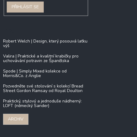
PŘIHLÁSIT SE
Blog
Robert Welch | Design, který posouvá laťku
výš
Valira | Praktické a kvalitní krabičky pro
uchovávání potravin ze Španělska
Spode | Simply Mixed kolekce od
Morris&Co. z Anglie
Pozvedněte své stolování s kolekcí Bread
Street Gordon Ramsay od Royal Doulton
Praktický, stylový a jednoduše nádherný:
LOFT (německý Sander)
ARCHIV