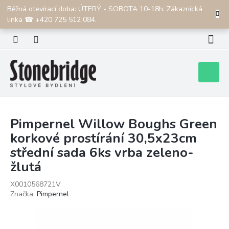
Přejít
Běžná otevírací doba: ÚTERÝ - SOBOTA 10-18h. Zákaznická
CZK
na
linka ☎ +420 725 512 084.
obsah
Nákupní
košík
Pimpernel Willow Boughs Green
korkové prostírání 30,5x23cm
střední sada 6ks vrba zeleno-
žlutá
X0010568721V
Značka:
Pimpernel