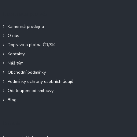
í
Informace pro vás
Kamenná prodejna
O nás
Doprava a platba ČR/SK
Kontakty
Náš tým
Obchodní podmínky
Podmínky ochrany osobních údajů
Odstoupení od smlouvy
Blog
Kontakt