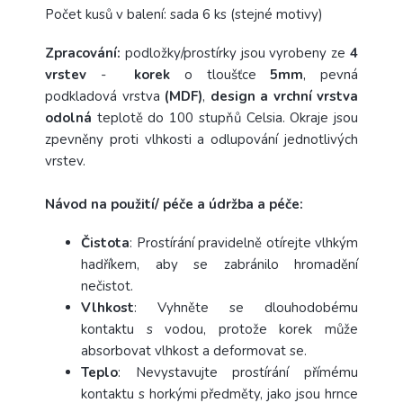
Počet kusů v balení: sada 6 ks (stejné motivy)
Zpracování:
podložky/prostírky jsou vyrobeny ze
4
vrstev
-
korek
o tloušťce
5mm
, pevná
podkladová vrstva
(MDF)
,
design a vrchní vrstva
odolná
teplotě do 100 stupňů Celsia. Okraje jsou
zpevněny proti vlhkosti a odlupování jednotlivých
vrstev.
Návod na použití/ péče a údržba a péče:
Čistota
: Prostírání pravidelně otírejte vlhkým
hadříkem, aby se zabránilo hromadění
nečistot.
Vlhkost
: Vyhněte se dlouhodobému
kontaktu s vodou, protože korek může
absorbovat vlhkost a deformovat se.
Teplo
: Nevystavujte prostírání přímému
kontaktu s horkými předměty, jako jsou hrnce