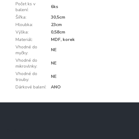
Počet ks v
6ks
balení
:
Šířka
:
30,5cm
Hloubka
:
23cm
Výška
:
0,58cm
Materiál
:
MDF, korek
Vhodné do
NE
myčky
:
Vhodné do
NE
mikrovlnky
:
Vhodné do
NE
trouby
:
Dárkové balení
:
ANO
Z
á
p
a
Instagram
t