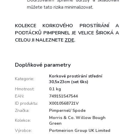
můžete tato rizika minimalizovat.
KOLEKCE KORKOVÉHO PROSTÍRÁNÍ A
PODTÁCKŮ PIMPERNEL JE VELICE ŠIROKÁ A
CELOU JI NALEZNETE
ZDE
.
Doplňkové parametry
Korkové prostírání střední
Kategorie
:
30,5x23cm (set 6ks)
Hmotnost
:
0.1 kg
EAN
:
749151547544
ID produktu
:
X0010568721V
Značka
:
Pimpernel/ Spode
Morris & Co. Willow Bough
Kolekce
:
Green
Výrobce
:
Portmeirion Group UK Limited