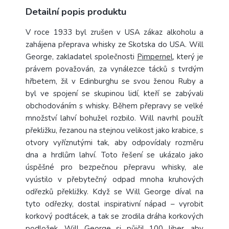
Detailní popis produktu
V roce 1933
byl zrušen v USA zákaz alkoholu a
zahájena přeprava whisky ze Skotska do USA. Will
George, zakladatel společnosti
Pimpernel
, který je
právem považován, za vynálezce tácků s tvrdým
hřbetem, žil v Edinburghu se svou ženou Ruby a
byl ve spojení se skupinou lidí, kteří se zabývali
obchodováním s whisky.
Během přepravy se velké
množství lahví bohužel rozbilo. Will navrhl použít
překližku, řezanou na stejnou velikost jako krabice, s
otvory vyříznutými tak, aby odpovídaly rozměru
dna a hrdlům lahví. Toto řešení se ukázalo jako
úspěšné pro bezpečnou přepravu whisky, ale
vyústilo v přebytečný odpad mnoha kruhových
odřezků překližky.
Když se Will George díval na
tyto odřezky, dostal inspirativní nápad – vyrobit
korkový podtácek, a tak se zrodila dráha korkových
podložek. Will George si půjčil 100 liber, aby