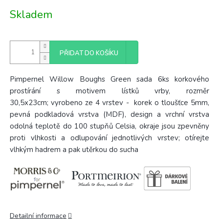
Měrná
Skladem
cena:
PŘIDAT DO KOŠÍKU
Pimpernel Willow Boughs Green sada 6ks korkového
prostírání s motivem lístků vrby, rozměr
30,5x23cm; vyrobeno ze 4
vrstev - korek o tloušťce 5mm,
pevná podkladová vrstva (MDF), design a vrchní vrstva
odolná teplotě do 100 stupňů Celsia, okraje jsou zpevněny
proti vlhkosti a odlupování jednotlivých vrstev; otírejte
vlhkým hadrem a pak utěrkou do sucha
Detailní informace