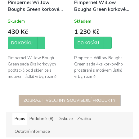
Pimpernel Willow
Pimpernel Willow
Boughs Green korkové
Boughs Green korkové
podložky pod sklenice
prostírání 40x30cm
Skladem
Skladem
10,5x10,5cm sada 6ks
velké sada 4ks vrba
vrba zeleno-žlutá
zeleno-žlutá
430 Kč
1 230 Kč
DO KOŠÍKU
DO KOŠÍKU
Pimpernel Willow Bough
Pimpernel Willow Boughs
Green sada 6ks korkových
Green sada 4ks korkového
podtácků pod sklenice s
prostírání s motivem lístků
motivem lístků vrby, rozměr
vrby, rozměr
10,5x10,5cm; vyrobeno ze 4
40x30cm; vyrobeno ze 4
vrstev - korek o tloušťce 5mm,
vrstev - korek o tloušťce 5mm,
pevná...
pevná podkladová...
ZOBRAZIT VŠECHNY SOUVISEJÍCÍ PRODUKTY
Popis
Podobné (8)
Diskuze
Značka
Ostatní informace