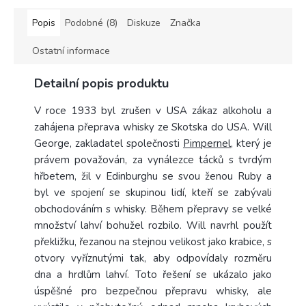
Popis
Podobné (8)
Diskuze
Značka
Ostatní informace
Detailní popis produktu
V roce 1933
byl zrušen v USA zákaz alkoholu a
zahájena přeprava whisky ze Skotska do USA. Will
George, zakladatel společnosti
Pimpernel
, který je
právem považován, za vynálezce tácků s tvrdým
hřbetem, žil v Edinburghu se svou ženou Ruby a
byl ve spojení se skupinou lidí, kteří se zabývali
obchodováním s whisky.
Během přepravy se velké
množství lahví bohužel rozbilo. Will navrhl použít
překližku, řezanou na stejnou velikost jako krabice, s
otvory vyříznutými tak, aby odpovídaly rozměru
dna a hrdlům lahví. Toto řešení se ukázalo jako
úspěšné pro bezpečnou přepravu whisky, ale