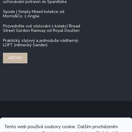
uchovávání potravin ze Španělska
Spode | Simply Mixed kolekce od
Morris&Co. z Anglie
Pozvedněte své stolování s kolekcí Bread
Street Gordon Ramsay od Royal Doulton
Praktický, stylový a jednoduše nádherný:
LOFT (německý Sander)
ARCHIV
Copyright 2026
Stonebridge
. Všechna práva vyhrazena.
Upravit
Tento web používá soubory cookie. Dalším procházením
nastavení cookies