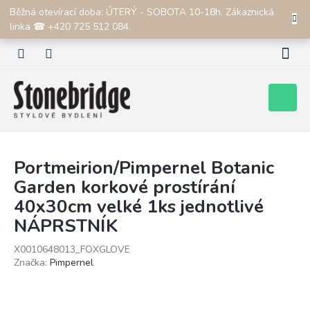
Přejít
Běžná otevírací doba: ÚTERÝ - SOBOTA 10-18h. Zákaznická
CZK
na
linka ☎ +420 725 512 084.
obsah
Nákupní
košík
Portmeirion/Pimpernel Botanic
Garden korkové prostírání
40x30cm velké 1ks jednotlivé
NÁPRSTNÍK
X0010648013_FOXGLOVE
Značka:
Pimpernel