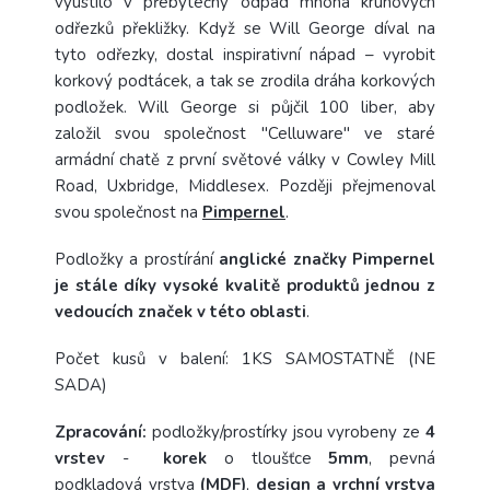
vyústilo v přebytečný odpad mnoha kruhových
odřezků překližky.
Když se Will George díval na
tyto odřezky, dostal inspirativní nápad – vyrobit
korkový podtácek, a tak se zrodila dráha korkových
podložek. Will George si půjčil 100 liber, aby
založil svou společnost "Celluware" ve staré
armádní chatě z první světové války v Cowley Mill
Road, Uxbridge, Middlesex. Později přejmenoval
svou společnost na
Pimpernel
.
Podložky a prostírání
anglické značky Pimpernel
je stále díky vysoké kvalitě produktů jednou z
vedoucích značek v této oblasti
.
Počet kusů v balení: 1KS SAMOSTATNĚ (NE
SADA)
Zpracování:
podložky/prostírky jsou vyrobeny ze
4
vrstev
-
korek
o tloušťce
5mm
, pevná
podkladová vrstva
(MDF)
,
design a vrchní vrstva