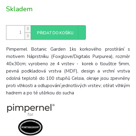
Měrná
Skladem
cena:
PŘIDAT DO KOŠÍKU
Pimpernel Botanic Garden 1ks korkového prostírání s
motivem Náprstníku (Foxglove/Digitalis Purpurea), rozměr
40x30cm; vyrobeno ze 4
vrstev - korek o tloušťce 5mm,
pevná podkladová vrstva (MDF), design a vrchní vrstva
odolná teplotě do 100 stupňů Celsia, okraje jsou zpevněny
proti vlhkosti a odlupování jednotlivých vrstev; otírat vlhkým
hadrem a po té utěrkou do sucha