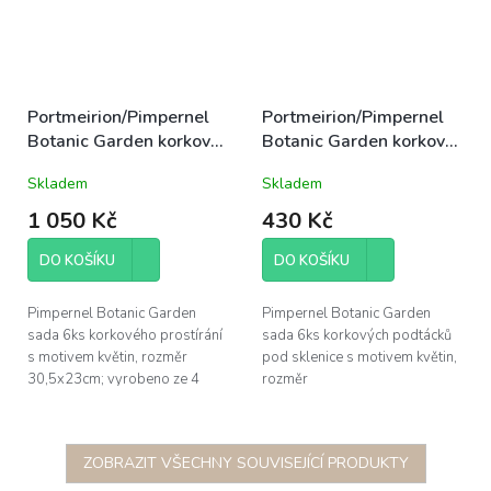
Portmeirion/Pimpernel
Portmeirion/Pimpernel
Botanic Garden korkové
Botanic Garden korkové
prostírání 30,5x23cm
podložky pod sklenice
Skladem
Skladem
střední sada 6ks
10,5x10,5cm sada 6ks
květinové
květinové
1 050 Kč
430 Kč
DO KOŠÍKU
DO KOŠÍKU
Pimpernel Botanic Garden
Pimpernel Botanic Garden
sada 6ks korkového prostírání
sada 6ks korkových podtácků
s motivem květin, rozměr
pod sklenice s motivem květin,
30,5x23cm; vyrobeno ze 4
rozměr
vrstev - korek o tloušťce 5mm,
10,5x10,5cm; vyrobeno ze 4
pevná podkladová vrstva
vrstev - korek o tloušťce 5mm,
(MDF),...
pevná podkladová...
ZOBRAZIT VŠECHNY SOUVISEJÍCÍ PRODUKTY