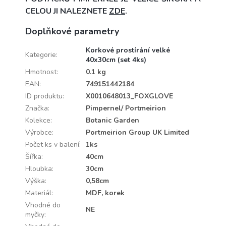
CELOU JI NALEZNETE
ZDE
.
Doplňkové parametry
Korkové prostírání velké
Kategorie
:
40x30cm (set 4ks)
Hmotnost
:
0.1 kg
EAN
:
749151442184
ID produktu
:
X0010648013_FOXGLOVE
Značka
:
Pimpernel/ Portmeirion
Kolekce
:
Botanic Garden
Výrobce
:
Portmeirion Group UK Limited
Počet ks v balení
:
1ks
Šířka
:
40cm
Hloubka
:
30cm
Výška
:
0,58cm
Materiál
:
MDF, korek
Vhodné do
NE
myčky
: