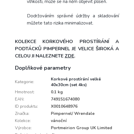
vlhkosti, může se na něm objevit plíseň.
Dodržováním správné údržby a skladování
můžete tato rizika minimalizovat.
KOLEKCE KORKOVÉHO PROSTÍRÁNÍ A
PODTÁCKŮ PIMPERNEL JE VELICE ŠIROKÁ A
CELOU JI NALEZNETE
ZDE
.
Doplňkové parametry
Korkové prostírání velké
Kategorie
:
40x30cm (set 4ks)
Hmotnost
:
0.1 kg
EAN
:
749151674080
ID produktu
:
X0010648976
Značka
:
Pimpernel/ Wrendale
Kolekce
:
vánoční
Výrobce
:
Portmeirion Group UK Limited