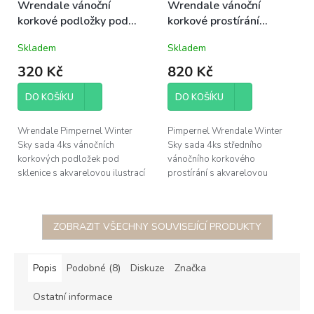
Wrendale vánoční
Wrendale vánoční
korkové podložky pod
korkové prostírání
sklenice Winter Sky
střední Winter Sky sada
Skladem
Skladem
sada 4ks 10,5x10,5cm
4ks 30,5x23cm
zvířátka
320 Kč
820 Kč
DO KOŠÍKU
DO KOŠÍKU
Wrendale Pimpernel Winter
Pimpernel Wrendale Winter
Sky sada 4ks vánočních
Sky sada 4ks středního
korkových podložek pod
vánočního korkového
sklenice s akvarelovou ilustrací
prostírání s akvarelovou
zvířátek v zasněžené krajině od
ilustrací zvířátek v zasněžené
anglické malířky Hanna Dale,
krajině od anglické malířky
rozměr...
Hannah Dale, rozměr...
ZOBRAZIT VŠECHNY SOUVISEJÍCÍ PRODUKTY
Popis
Podobné (8)
Diskuze
Značka
Ostatní informace