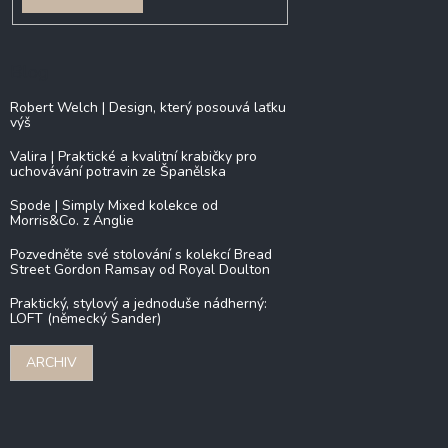
Blog
Robert Welch | Design, který posouvá laťku
výš
Valira | Praktické a kvalitní krabičky pro
uchovávání potravin ze Španělska
Spode | Simply Mixed kolekce od
Morris&Co. z Anglie
Pozvedněte své stolování s kolekcí Bread
Street Gordon Ramsay od Royal Doulton
Praktický, stylový a jednoduše nádherný:
LOFT (německý Sander)
ARCHIV