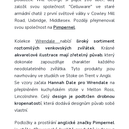
založil svou společnost "Celluware" ve staré
armádní chatě z první světové války v Cowley Mill
Road, Uxbridge, Middlesex. Později přejmenoval
svou společnost na
Pimpernel
.
Kolekce
Wrendale
nabízí
široký sortiment
roztomilých venkovských zvířátek
. Krásné
akvarelové ilustrace mají zřetelný půvab
, který
dokonale zapouzdřuje charakter každého
neodolatelného zvířátka. Tyto produkty jsou
navrhovány ve studiích ve Stoke on Trent v Anglii.
Se vzory začala
Hannah Dale pro Wrendale
na
přeplněném kuchyňském stole v Melton Ross,
Lincolnshire. Celý
design je podtržen drobnou
kropenatostí
, která dodává designům půvab sobě
vlastní.
Podložky a prostírání
anglické značky Pimpernel