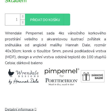
Skladem
cena:
PŘIDAT DO KOŠÍKU
Wrendale Pimpernel sada 4ks vánočního korkového
prostírání velkého s akvarelovou ilustrací zvířátek a
sněhuláka od anglické malířky Hannah Dale, rozměr
40x30cm; korek o tloušťce 5mm, pevná podkladová vrstva
(MDF), design a vrchní vrstva odolná teplotě do 100 stupňů
Celsia; dárkově baleno
Detailní informace