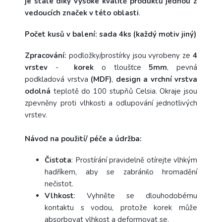
je stále díky vysoké kvalitě produktů jednou z
vedoucích značek v této oblasti
.
Počet kusů v balení: sada 4ks (každý motiv jiný)
Zpracování:
podložky/prostírky jsou vyrobeny ze
4
vrstev
-
korek
o tloušťce
5mm
, pevná
podkladová vrstva
(MDF)
,
design a vrchní vrstva
odolná
teplotě do 100 stupňů Celsia. Okraje jsou
zpevněny proti vlhkosti a odlupování jednotlivých
vrstev.
Návod na použití/ péče a údržba:
Čistota
: Prostírání pravidelně otírejte vlhkým
hadříkem, aby se zabránilo hromadění
nečistot.
Vlhkost
: Vyhněte se dlouhodobému
kontaktu s vodou, protože korek může
absorbovat vlhkost a deformovat se.