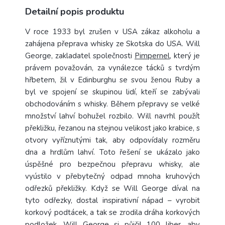
Detailní popis produktu
V roce 1933
byl zrušen v USA zákaz alkoholu a
zahájena přeprava whisky ze Skotska do USA. Will
George, zakladatel společnosti
Pimpernel
, který je
právem považován, za vynálezce tácků s tvrdým
hřbetem, žil v Edinburghu se svou ženou Ruby a
byl ve spojení se skupinou lidí, kteří se zabývali
obchodováním s whisky.
Během přepravy se velké
množství lahví bohužel rozbilo. Will navrhl použít
překližku, řezanou na stejnou velikost jako krabice, s
otvory vyříznutými tak, aby odpovídaly rozměru
dna a hrdlům lahví. Toto řešení se ukázalo jako
úspěšné pro bezpečnou přepravu whisky, ale
vyústilo v přebytečný odpad mnoha kruhových
odřezků překližky.
Když se Will George díval na
tyto odřezky, dostal inspirativní nápad – vyrobit
korkový podtácek, a tak se zrodila dráha korkových
podložek. Will George si půjčil 100 liber, aby