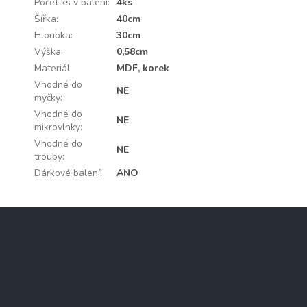
Počet ks v balení
:
4ks
Šířka
:
40cm
Hloubka
:
30cm
Výška
:
0,58cm
Materiál
:
MDF, korek
Vhodné do
NE
myčky
:
Vhodné do
NE
mikrovlnky
:
Vhodné do
NE
trouby
:
Dárkové balení
:
ANO
Z
á
p
a
Instagram
t
í