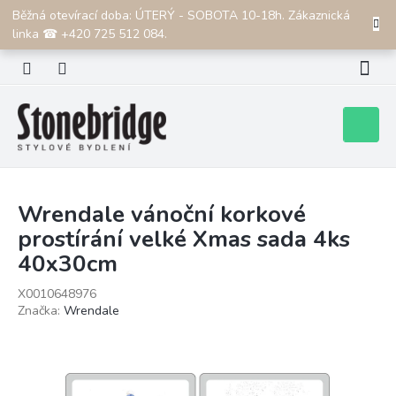
Přejít
Běžná otevírací doba: ÚTERÝ - SOBOTA 10-18h. Zákaznická
CZK
na
linka ☎ +420 725 512 084.
obsah
Nákupní
košík
Wrendale vánoční korkové
prostírání velké Xmas sada 4ks
40x30cm
X0010648976
Značka:
Wrendale