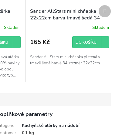
Další
těrka
Sander AllStars mini chňapka
produkt
22x22cm barva tmavě šedá 34
Skladem
Skladem
165 Kč
ŠÍKU
DO KOŠÍKU
savá utěrka
Sander All Stars mini chňapka pletená v
00% bavlny,
tmavě šedé barvě 34, rozměr 22x22cm
po obou
nto typ...
oplňkové parametry
ategorie
:
Kuchyňské utěrky na nádobí
motnost
:
0.1 kg