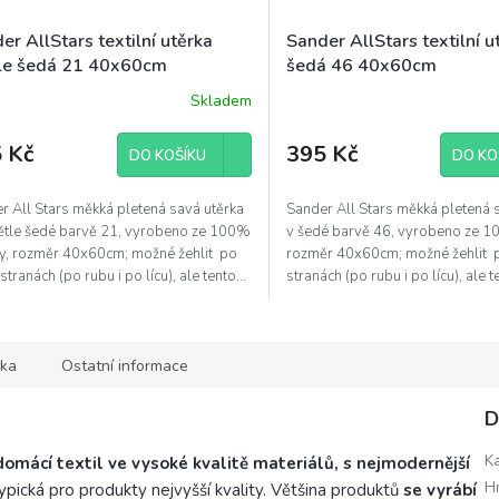
er AllStars textilní utěrka
Sander AllStars textilní u
le šedá 21 40x60cm
šedá 46 40x60cm
Skladem
 Kč
395 Kč
DO KOŠÍKU
DO KO
r All Stars měkká pletená savá utěrka
Sander All Stars měkká pletená 
ětle šedé barvě 21, vyrobeno ze 100%
v šedé barvě 46, vyrobeno ze 1
y, rozměr 40x60cm; možné žehlit po
rozměr 40x60cm; možné žehlit 
tranách (po rubu i po lícu), ale tento...
stranách (po rubu i po lícu), ale te
ka
Ostatní informace
D
K
domácí textil ve vysoké kvalitě materiálů, s nejmodernější
H
 typická pro produkty nejvyšší kvality. Většina produktů
se vyrábí