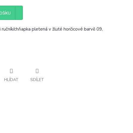
OŠÍKU
 ručník/chňapka pletená v žluté horčicové barvě 09,
HLÍDAT
SDÍLET