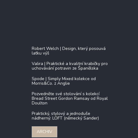
Blog
Robert Welch | Design, který posouvá
laťku výš
Valira | Praktické a kvalitní krabičky pro
uchovávání potravin ze Španělska
Spode | Simply Mixed kolekce od
Morris&Co. z Anglie
Pozvedněte své stolování s kolekcí
Bread Street Gordon Ramsay od Royal
Doulton
Praktický, stylový a jednoduše
nádherný: LOFT (německý Sander)
ARCHIV