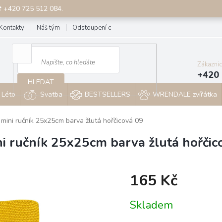
☎ +420 725 512 084.
Kontakty
Náš tým
Odstoupení od smlouvy
Blog
Zákazni
+420 
HLEDAT
Léto
Svatba
BESTSELLERS
WRENDALE zvířátka
 mini ručník 25x25cm barva žlutá hořčicová 09
ni ručník 25x25cm barva žlutá hořčic
165 Kč
Měrná
Skladem
cena: