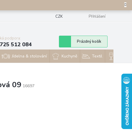
CZK
Přihlášení
cká podpora:
Nákupní
Prázdný košík
725 512 084
košík
Jídelna & stolování
Kuchyně
Textil
Sklo & 
ová 09
16697