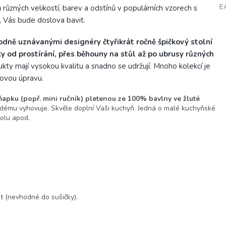
E
ů různých velikostí, barev a odstínů v populárních vzorech s
 Vás bude doslova bavit.
odně uznávanými designéry čtyřikrát ročně špičkový stolní
y od prostírání, přes běhouny na stůl až po ubrusy různých
kty mají vysokou kvalitu a snadno se udržují. Mnoho kolekcí je
kovou úpravu.
hňapku (popř. mini ručník) pletenou ze 100% bavlny ve žluté
každému vyhovuje. Skvěle doplní Vaši kuchyň. Jedná o malé kuchyňské
tolu apod.
t (nevhodné do sušičky).