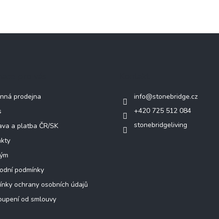
mace pro vás
Kontakt
nná prodejna
info
@
stonebridge.cz
+420 725 512 084
s
stonebridgeliving
va a platba ČR/SK
kty
tým
odní podmínky
nky ochrany osobních údajů
oupení od smlouvy