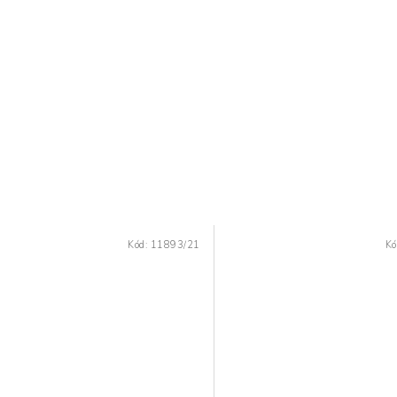
Kód:
11893/21
Kó