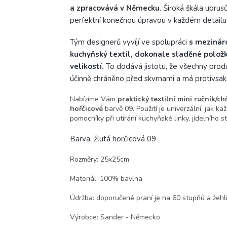
a zpracovává v Německu
. Široká škála ubrus
perfektní konečnou úpravou v každém detailu,
Tým designerů vyvíjí ve spolupráci
s mezinár
kuchyňský textil, dokonale sladěné položk
velikostí.
To dodává jistotu, že všechny produ
účinně chráněno před skvrnami a má protivsa
Nabízíme Vám
praktický textilní mini ručník/c
hořčicové
barvě 09. Použití je univerzální, jak 
pomocníky při utírání kuchyňské linky, jídelního s
Barva: žlutá horčicová 09
Rozměry: 25x25cm
Materiál: 100% bavlna
Údržba: doporučené praní je na 60 stupňů a žehli
Výrobce: Sander - Německo