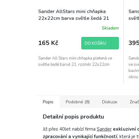
Sander AllStars mini chňapka
Sand
22x22cm barva světle šedá 21
svět
Skladem
165 Kč
395
DO KOŠÍKU
Sander All Stars mini chňapka pletená ve
Sande
světle šedé barvě 21, rozměr 22x22cm
ve sv
bavln
obou s
Popis
Podobné (8)
Diskuze
Znač
Detailní popis produktu
Již přes 40let nabízí firma
Sander
exkluzivní 
zpracování a vynikající funkčností
, která je