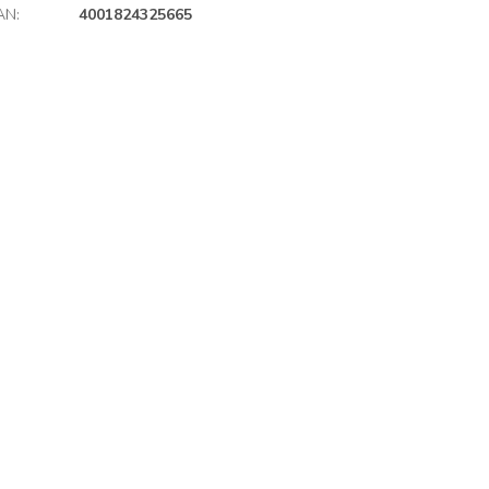
AN
:
4001824325665