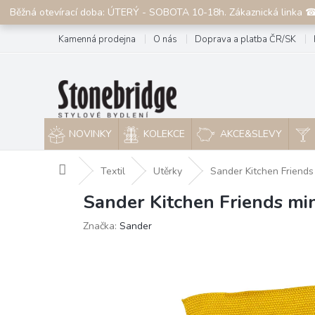
Přejít
Běžná otevírací doba: ÚTERÝ - SOBOTA 10-18h. Zákaznická linka 
na
obsah
Kamenná prodejna
O nás
Doprava a platba ČR/SK
NOVINKY
KOLEKCE
AKCE&SLEVY
Domů
Textil
Utěrky
Sander Kitchen Friends
Sander Kitchen Friends mi
Značka:
Sander