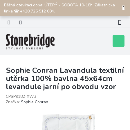
Přejít
Běžná otevírací doba: ÚTERÝ - SOBOTA 10-18h. Zákaznická
CZK
na
linka ☎ +420 725 512 084.
obsah
Nákupní
košík
Sophie Conran Lavandula textilní
utěrka 100% bavlna 45x64cm
levandule jarní po obvodu vzor
CPSP9182-XWB
Značka:
Sophie Conran