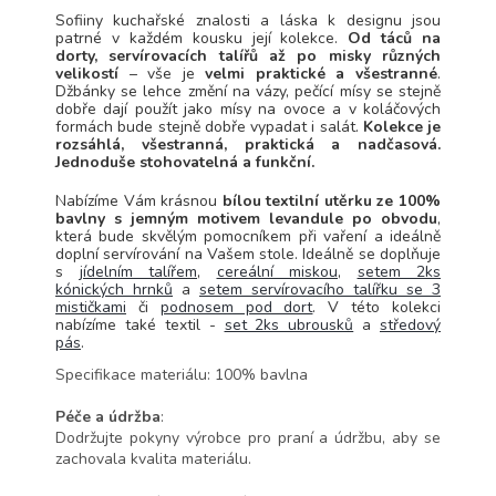
Sofiiny kuchařské znalosti a láska k designu jsou
patrné v každém kousku její kolekce.
Od táců na
dorty, servírovacích talířů až po misky různých
velikostí
– vše je
velmi praktické a všestranné
.
Džbánky se lehce změní na vázy, pečící mísy se stejně
dobře dají použít jako mísy na ovoce a v koláčových
formách bude stejně dobře vypadat i salát.
Kolekce je
rozsáhlá, všestranná, praktická a nadčasová.
Jednoduše stohovatelná a funkční.
Nabízíme Vám krásnou
bílou textilní utěrku ze 100%
bavlny s jemným motivem levandule po obvodu
,
která bude skvělým pomocníkem při vaření a ideálně
doplní servírování na Vašem stole.
Ideálně se doplňuje
s
jídelním talířem
,
cereální miskou
,
setem 2ks
kónických hrnků
a
setem servírovacího talířku se 3
mističkami
či
podnosem pod dort
. V této kolekci
nabízíme také textil -
set 2ks ubrousků
a
středový
pás
.
Specifikace materiálu: 100% bavlna
Péče a
údržba
:
Dodržujte pokyny výrobce pro praní a údržbu, aby se
zachovala kvalita materiálu.