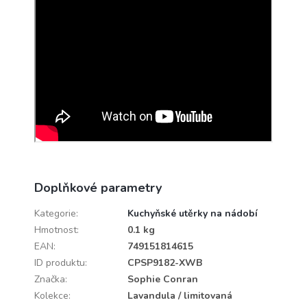
Doplňkové parametry
Kategorie
:
Kuchyňské utěrky na nádobí
Hmotnost
:
0.1 kg
EAN
:
749151814615
ID produktu
:
CPSP9182-XWB
Značka
:
Sophie Conran
Kolekce
:
Lavandula / limitovaná