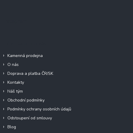
á
p
a
Instagram
t
í
Informace pro vás
Kamenná prodejna
O nás
Doprava a platba ČR/SK
Kontakty
Náš tým
Obchodní podmínky
Podmínky ochrany osobních údajů
Odstoupení od smlouvy
Blog