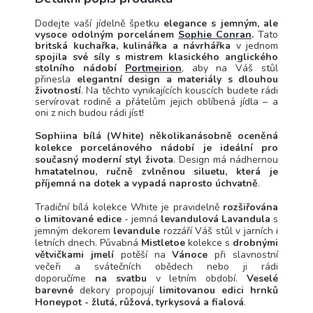
Dodejte vaší jídelně špetku
elegance s jemným, ale
vysoce odolným porcelánem
Sophie Conran
.
Tato
britská kuchařka, kulinářka a návrhářka
v jednom
s
pojila své síly s mistrem klasického anglického
stolního nádobí
Portmeirion
, aby na Váš stůl
přinesla
elegantní design a materiály s dlouhou
životností
.
Na těchto vynikajících kouscích budete rádi
servírovat rodině a přátelům jejich oblíbená jídla – a
oni z nich budou rádi jíst!
Sophiina bílá (White) několikanásobně oceněná
kolekce porcelánového nádobí je ideální pro
současný moderní styl života
. Design má nádhernou
hmatatelnou, ručně zvlněnou siluetu, která je
příjemná na dotek a vypadá naprosto úchvatně
.
Tradiční bílá kolekce White je pravidelně
rozšiřována
o limitované edice
- jemná
levandulová Lavandula
s
jemným dekorem
levandule
rozzáří Váš stůl v jarních i
letních dnech. Půvabná
Mistletoe
kolekce s
drobnými
větvičkami jmelí
potěší na
Vánoce
při slavnostní
večeři a svátečních obědech nebo ji rádi
doporučíme
na svatbu
v letním období.
Veselé
barevné
dekory propojují
limitovanou edici hrnků
Honeypot - žlutá, růžová, tyrkysová a fialová
.