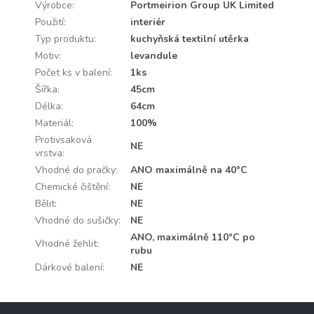
Výrobce
:
Portmeirion Group UK Limited
Použití
:
interiér
Typ produktu
:
kuchyňská textilní utěrka
Motiv
:
levandule
Počet ks v balení
:
1ks
Šířka
:
45cm
Délka
:
64cm
Materiál
:
100%
Protivsaková
NE
vrstva
:
Vhodné do pračky
:
ANO maximálně na 40°C
Chemické čištění
:
NE
Bělit
:
NE
Vhodné do sušičky
:
NE
ANO, maximálně 110°C po
Vhodné žehlit
:
rubu
Dárkové balení
:
NE
Z