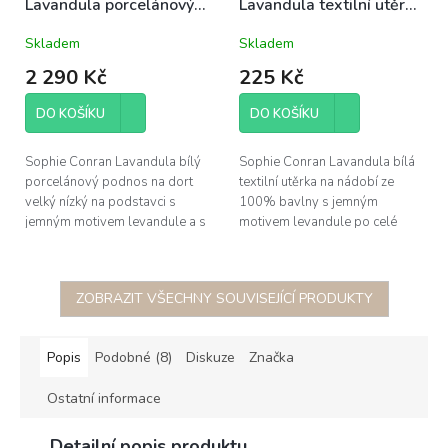
Lavandula porcelánový
Lavandula textilní utěrka
podnos na dort 32cm
100% bavlna 45x64cm
Skladem
Skladem
velký levandule jarní
levandule jarní plný vzor
2 290 Kč
225 Kč
DO KOŠÍKU
DO KOŠÍKU
Sophie Conran Lavandula bílý
Sophie Conran Lavandula bílá
porcelánový podnos na dort
textilní utěrka na nádobí ze
velký nízký na podstavci s
100% bavlny s jemným
jemným motivem levandule a s
motivem levandule po celé
hmatatelnou vlnitou texturou,
ploše, rozměr 45x64cm
průměr 32cm, výška 6cm;
dárkově...
ZOBRAZIT VŠECHNY SOUVISEJÍCÍ PRODUKTY
Popis
Podobné (8)
Diskuze
Značka
Ostatní informace
Detailní popis produktu