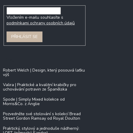
Vložením e-mailu souhlasíte s
podmínkami ochrany osobních údajů
PŘIHLÁSIT SE
Blog
Robert Welch | Design, který posouvá laťku
výš
Valira | Praktické a kvalitní krabičky pro
uchovávání potravin ze Španělska
Spode | Simply Mixed kolekce od
Morris&Co. z Anglie
Pozvedněte své stolování s kolekcí Bread
Street Gordon Ramsay od Royal Doulton
Praktický, stylový a jednoduše nádherný:
LOFT (německý Sander)