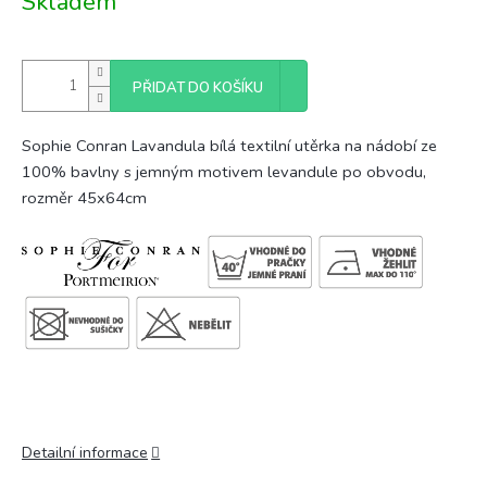
Skladem
cena:
PŘIDAT DO KOŠÍKU
Sophie Conran Lavandula bílá textilní utěrka na nádobí ze
100% bavlny s jemným motivem levandule po obvodu,
rozměr 45x64cm
Detailní informace