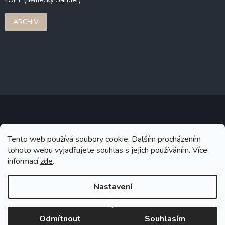
ARCHIV
Copyright 2026
Stonebridge
. Všechna práva vyhrazena.
Upravit
Tento web používá soubory cookie. Dalším procházením
nastavení cookies
tohoto webu vyjadřujete souhlas s jejich používáním. Více
informací
zde
.
Grafický návrh vytvořil a na Shoptet implementoval
Tomáš Hlad
&
Shoptetak.cz
.
Nastavení
Vytvořil Shoptet
Odmítnout
Souhlasím