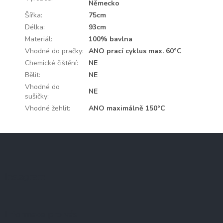
Německo
Šířka
:
75cm
Délka
:
93cm
Materiál
:
100% bavlna
Vhodné do pračky
:
ANO prací cyklus max. 60°C
Chemické čištění
:
NE
Bělit
:
NE
Vhodné do
NE
sušičky
:
Vhodné žehlit
:
ANO maximálně 150°C
Z
á
p
a
Instagram
t
í
Informace pro vás