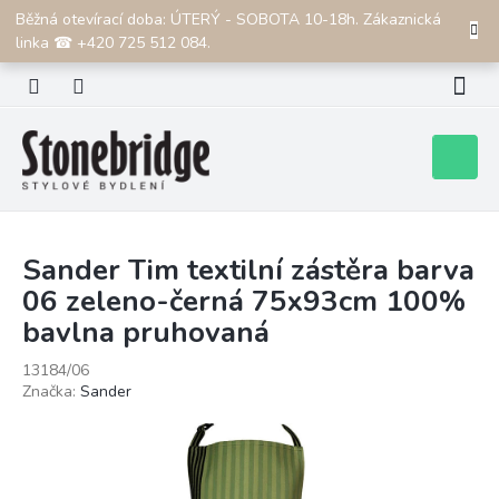
Přejít
Běžná otevírací doba: ÚTERÝ - SOBOTA 10-18h. Zákaznická
CZK
na
linka ☎ +420 725 512 084.
obsah
Nákupní
košík
Sander Tim textilní zástěra barva
06 zeleno-černá 75x93cm 100%
bavlna pruhovaná
13184/06
Značka:
Sander