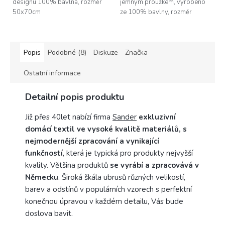
designu 100% bavlna, rozměr
jemným proužkem, vyrobeno
50x70cm
ze 100% bavlny, rozměr
50x70cm; možné žehlit po
obou stranách (po rubu i po
lícu)
Popis
Podobné (8)
Diskuze
Značka
Ostatní informace
Detailní popis produktu
Již přes 40let nabízí firma
Sander
exkluzivní
domácí textil ve vysoké kvalitě materiálů, s
nejmodernější zpracování a vynikající
funkčností
, která je typická pro produkty nejvyšší
kvality. Většina produktů
se vyrábí a zpracovává v
Německu
. Široká škála ubrusů různých velikostí,
barev a odstínů v populárních vzorech s perfektní
konečnou úpravou v každém detailu, Vás bude
doslova bavit.