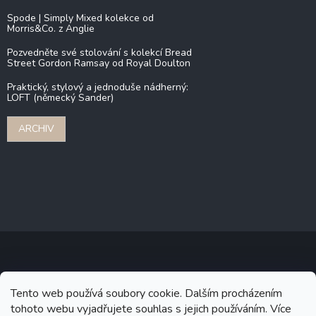
Spode | Simply Mixed kolekce od
Morris&Co. z Anglie
Pozvedněte své stolování s kolekcí Bread
Street Gordon Ramsay od Royal Doulton
Praktický, stylový a jednoduše nádherný:
LOFT (německý Sander)
ARCHIV
Copyright 2026
Stonebridge
. Všechna práva vyhrazena.
Upravit
Tento web používá soubory cookie. Dalším procházením
nastavení cookies
tohoto webu vyjadřujete souhlas s jejich používáním. Více