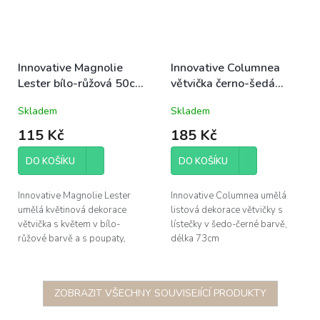
Innovative Magnolie
Innovative Columnea
Lester bílo-růžová 50cm,
větvička černo-šedá
větvička květinová
73cm, listová dekorace
Skladem
Skladem
dekorace
115 Kč
185 Kč
DO KOŠÍKU
DO KOŠÍKU
Innovative Magnolie Lester
Innovative Columnea umělá
umělá květinová dekorace
listová dekorace větvičky s
větvička s květem v bílo-
lístečky v šedo-černé barvě,
růžové barvě a s poupaty,
délka 73cm
délka 50cm
ZOBRAZIT VŠECHNY SOUVISEJÍCÍ PRODUKTY