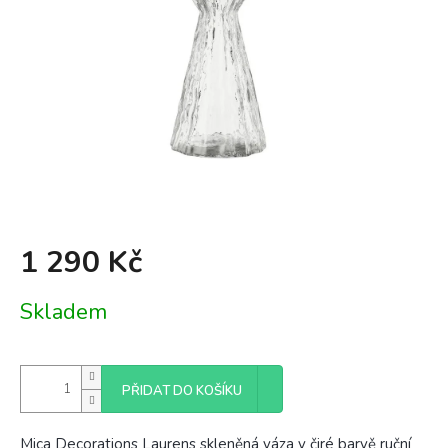
1 290 Kč
Měrná
Skladem
cena:
PŘIDAT DO KOŠÍKU
Mica Decorations Laurens skleněná váza v čiré barvě ruční