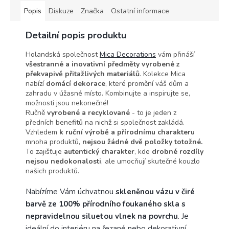
Popis
Diskuze
Značka
Ostatní informace
Detailní popis produktu
Holandská společnost
Mica Decorations
vám přináší
všestranné a inovativní předměty vyrobené z
překvapivě přitažlivých materiálů
. Kolekce Mica
nabízí
domácí dekorace
, které promění váš dům a
zahradu v úžasné místo.
Kombinujte a inspirujte se,
možnosti jsou nekonečné!
Ručně
vyrobené a recyklované
- to je jeden z
předních benefitů na nichž si společnost zakládá.
Vzhledem
k ruční výrobě a přírodnímu charakteru
mnoha produktů,
nejsou žádné dvě položky totožné.
To zajišťuje
autentický charakter
, kde
drobné rozdíly
nejsou nedokonalosti
, ale umocňují skutečné kouzlo
našich produktů.
Nabízíme Vám úchvatnou
skleněnou vázu v čiré
barvě ze 100% přírodního foukaného skla s
nepravidelnou siluetou vlnek na povrchu
. Je
ideální do interiéru na řezané nebo dekorativní