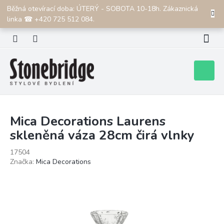
Přejít
Běžná otevírací doba: ÚTERÝ - SOBOTA 10-18h. Zákaznická
CZK
na
linka ☎ +420 725 512 084.
obsah
Nákupní
košík
Mica Decorations Laurens
skleněná váza 28cm čirá vlnky
17504
Značka:
Mica Decorations