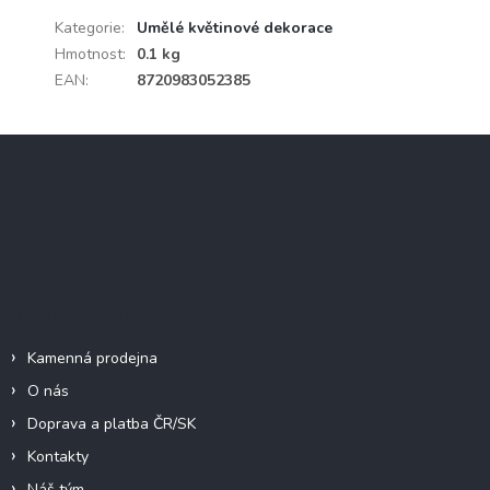
Kategorie
:
Umělé květinové dekorace
Hmotnost
:
0.1 kg
EAN
:
8720983052385
Z
á
p
a
Instagram
t
í
Informace pro vás
Kamenná prodejna
O nás
Doprava a platba ČR/SK
Kontakty
Náš tým