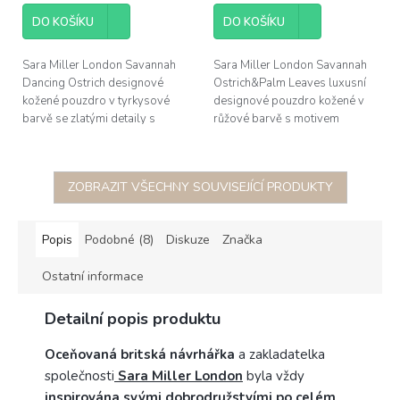
pštros
růžové pštros/palma
DO KOŠÍKU
DO KOŠÍKU
Sara Miller London Savannah
Sara Miller London Savannah
Dancing Ostrich designové
Ostrich&Palm Leaves luxusní
kožené pouzdro v tyrkysové
designové pouzdro kožené v
barvě se zlatými detaily s
růžové barvě s motivem
motivy pštrosů, rozměry
pštrosa a palmových listů,
22x6,5x5cm
rozměry 29x21,5cm
ZOBRAZIT VŠECHNY SOUVISEJÍCÍ PRODUKTY
Popis
Podobné (8)
Diskuze
Značka
Ostatní informace
Detailní popis produktu
Oceňovaná britská návrhářka
a zakladatelka
společnosti
Sara Miller London
byla vždy
inspirována svými dobrodružstvími po celém