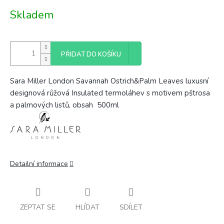
Měrná
Skladem
cena:
PŘIDAT DO KOŠÍKU
Sara Miller London Savannah Ostrich&Palm Leaves luxusní
designová růžová Insulated termoláhev s motivem pštrosa
a palmových listů, obsah 500ml
Detailní informace
ZEPTAT SE
HLÍDAT
SDÍLET