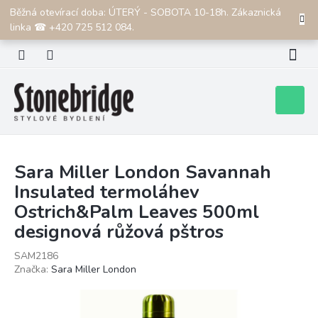
Přejít
Běžná otevírací doba: ÚTERÝ - SOBOTA 10-18h. Zákaznická
CZK
na
linka ☎ +420 725 512 084.
obsah
Nákupní
košík
Sara Miller London Savannah
Insulated termoláhev
Ostrich&Palm Leaves 500ml
designová růžová pštros
SAM2186
Značka:
Sara Miller London