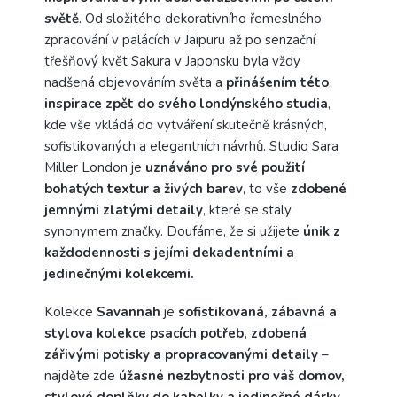
světě
. Od složitého dekorativního řemeslného
zpracování v palácích v Jaipuru až po senzační
třešňový květ Sakura v Japonsku byla vždy
nadšená objevováním světa a
přinášením této
inspirace zpět do svého londýnského studia
,
kde vše vkládá do vytváření skutečně krásných,
sofistikovaných a elegantních návrhů. Studio Sara
Miller London je
uznáváno pro své použití
bohatých textur a živých barev
, to vše
zdobené
jemnými zlatými detaily
, které se staly
synonymem značky. Doufáme, že si užijete
únik z
každodennosti s jejími dekadentními a
jedinečnými kolekcemi.
Kolekce
Savannah
je
sofistikovaná, zábavná a
stylova kolekce psacích potřeb, zdobená
zářivými potisky a propracovanými detaily
–
najděte zde
úžasné nezbytnosti pro váš domov,