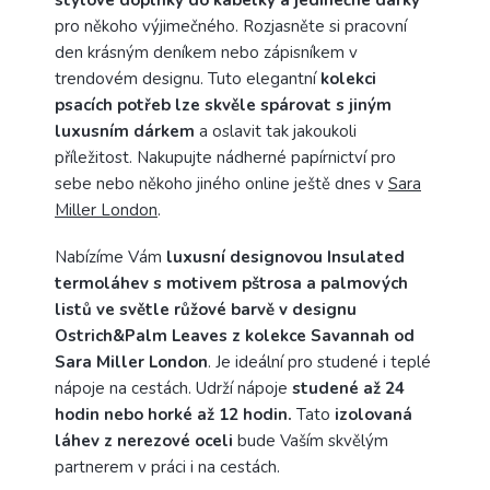
stylové doplňky do kabelky a jedinečné dárky
pro někoho výjimečného.
Rozjasněte si pracovní
den krásným deníkem nebo zápisníkem v
trendovém designu.
Tuto elegantní
kolekci
psacích potřeb lze skvěle spárovat s jiným
luxusním dárkem
a oslavit tak jakoukoli
příležitost.
Nakupujte nádherné papírnictví pro
sebe nebo někoho jiného online ještě dnes v
Sara
Miller London
.
Nabízíme Vám
luxusní designovou Insulated
termoláhev s motivem pštrosa a palmových
listů ve světle růžové barvě v designu
Ostrich&Palm Leaves z kolekce Savannah od
Sara Miller London
.
Je ideální pro studené i teplé
nápoje na cestách. Udrží nápoje
studené až 24
hodin nebo horké až 12 hodin.
Tato
izolovaná
láhev z nerezové oceli
bude Vaším skvělým
partnerem v práci i na cestách.