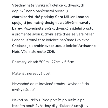
Všechny naše vynikající kolekce kuchyňských
doplňků nebo papírenství obsahují
charakteristické potisky Sara Miller London
spojující jedinečný design se zářivými návaly
barev.
Pozvedněte svůj kuchyňský a jídelní prostor
a proměňte svou kuchyni ještě dnes se Sara Miller
London. Kromě této kolekce nabízíme i kolekce
Chelsea je kombinovatelnou s
kolekcí
Artisanne
Noir.
Vše naleznete
ZDE
.
Rozměry
: obsah 500ml
; 27cm x 6,5cm
Materiál: nerezová ocel
Nevhodné do mikrovlnné trouby.
Nevhodné do
myčky nádobí.
Návod na údržbu:
Před prvním použitím a po
každém použití všechny díly důkladně umyjte v