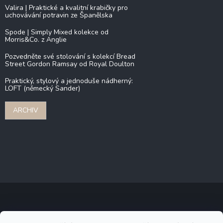
Valira | Praktické a kvalitní krabičky pro
uchovávání potravin ze Španělska
Spode | Simply Mixed kolekce od
Morris&Co. z Anglie
Pozvedněte své stolování s kolekcí Bread
Street Gordon Ramsay od Royal Doulton
Praktický, stylový a jednoduše nádherný:
LOFT (německý Sander)
ARCHIV
Copyright 2026
Stonebridge
. Všechna práva vyhrazena.
Upravit