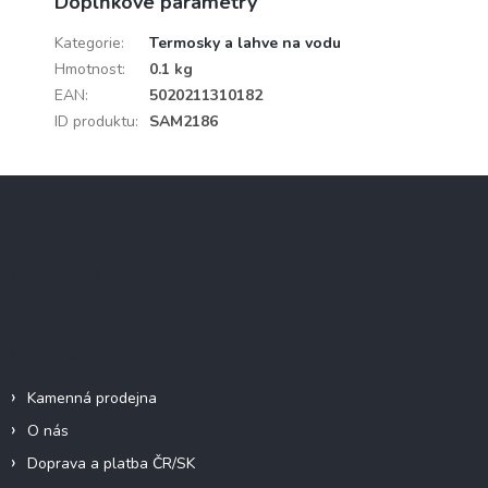
Doplňkové parametry
Kategorie
:
Termosky a lahve na vodu
Hmotnost
:
0.1 kg
EAN
:
5020211310182
ID produktu
:
SAM2186
Z
á
p
a
Instagram
t
í
Informace pro vás
Kamenná prodejna
O nás
Doprava a platba ČR/SK