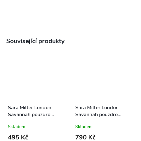
Související produkty
Sara Miller London
Sara Miller London
Savannah pouzdro
Savannah pouzdro
kožené Dancing Ostrich
kožené XL Ostrich&Palm
Skladem
Skladem
22x6,5x5cm luxusní
Leaves 29x21,5cm
designové tyrkysové
luxusní designové
495 Kč
790 Kč