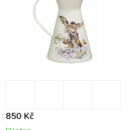
850 Kč
Měrná