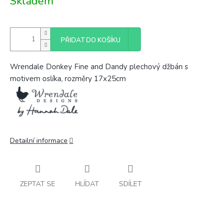
Skladem
cena:
PŘIDAT DO KOŠÍKU
Wrendale Donkey Fine and Dandy plechový džbán s
motivem oslíka, rozměry 17x25cm
Detailní informace
ZEPTAT SE
HLÍDAT
SDÍLET