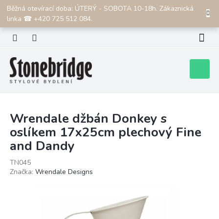
Přejít
Běžná otevírací doba: ÚTERÝ - SOBOTA 10-18h. Zákaznická
CZK
na
linka ☎ +420 725 512 084.
obsah
Nákupní
košík
Wrendale džbán Donkey s
oslíkem 17x25cm plechový Fine
and Dandy
TN045
Značka:
Wrendale Designs