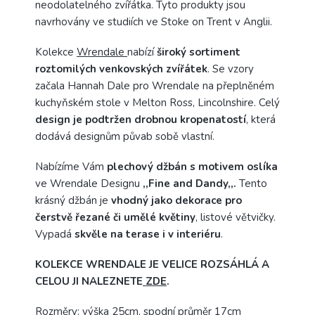
neodolatelného zvířátka. Tyto produkty jsou
navrhovány ve studiích ve Stoke on Trent v Anglii.
Kolekce
Wrendale
nabízí
široký sortiment
roztomilých venkovských zvířátek
. Se vzory
začala Hannah Dale pro Wrendale na přeplněném
kuchyňském stole v Melton Ross, Lincolnshire. Celý
design je podtržen drobnou kropenatostí
, která
dodává designům půvab sobě vlastní.
Nabízíme Vám
plechový džbán s motivem oslíka
ve Wrendale Designu
,,Fine and Dandy,,.
Tento
krásný džbán je
vhodný jako dekorace pro
čerstvě řezané či umělé květiny
, listové větvičky.
Vypadá
skvěle na terase i v interiéru
.
KOLEKCE WRENDALE JE VELICE ROZSÁHLÁ A
CELOU JI NALEZNETE
ZDE
.
Rozměry: výška 25cm, spodní průměr 17cm