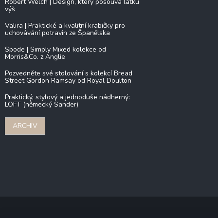
Robert Welch | Design, který posouvá laťku
výš
Valira | Praktické a kvalitní krabičky pro
uchovávání potravin ze Španělska
Spode | Simply Mixed kolekce od
Morris&Co. z Anglie
Pozvedněte své stolování s kolekcí Bread
Street Gordon Ramsay od Royal Doulton
Praktický, stylový a jednoduše nádherný:
LOFT (německý Sander)
ARCHIV