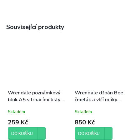
Související produkty
Wrendale poznámkový
Wrendale džbán Bee
blok A5 s trhacími listy
čmelák a vlčí máky
Fine and Dandy oslík
17x25cm plechový
Skladem
Skladem
140 stran linkovaný
259 Kč
850 Kč
DO KOŠÍKU
DO KOŠÍKU