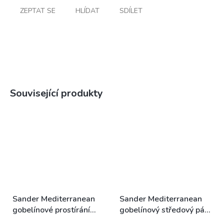
ZEPTAT SE
HLÍDAT
SDÍLET
Související produkty
Sander Mediterranean
Sander Mediterranean
gobelínové prostírání
gobelínový středový pás
32x48cm letní ovoce
32x96cm malý letní