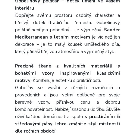
Gobelínový polštář – dotek umění ve vašem
interiéru
Dopřejte svému prostoru osobitý charakter a
hřejivý dotek tradičního řemesla. Gobelínový
polštář není jen pohodlný – je výjimečný.
Sander
Mediterranean s letním motivem
je víc než jen
dekorace – je to malý kousek uměleckého díla,
který přináší hřejivou atmosféru a výjimečný styl.
Precizně tkané z kvalitních materiálů s
bohatými vzory inspirovanými klasickými
motivy
. Kombinuje estetiku s praktičností.
Gobelíny se vyrábí
v různých rozměrech a
provedeních a jsou velmi oblíbené pro svoje
barevné vzory, příznivou cenu a dobrou
kombinovatelnost. Nabízejí snadnou údržbu. Skvěle
oživí každou domácnost a spolu
s prostíráním či
středovými pásy
lehce změníte styl místnosti
dle ročních období.