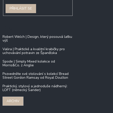
PŘIHLÁSIT SE
Blog
Robert Welch | Design, který posouvá laťku
výš
Valira | Praktické a kvalitní krabičky pro
uchovávání potravin ze Španělska
Spode | Simply Mixed kolekce od
Morris&Co. z Anglie
Pozvedněte své stolování s kolekcí Bread
Street Gordon Ramsay od Royal Doulton
Praktický, stylový a jednoduše nádherný:
LOFT (německý Sander)
ARCHIV