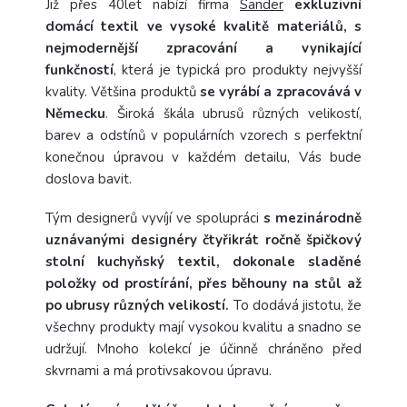
Již přes 40let nabízí firma
Sander
exkluzivní
domácí textil ve vysoké kvalitě materiálů, s
nejmodernější zpracování a vynikající
funkčností
, která je typická pro produkty nejvyšší
kvality. Většina produktů
se vyrábí a zpracovává v
Německu
. Široká škála ubrusů různých velikostí,
barev a odstínů v populárních vzorech s perfektní
konečnou úpravou v každém detailu, Vás bude
doslova bavit.
Tým designerů vyvíjí ve spolupráci
s mezinárodně
uznávanými designéry čtyřikrát ročně špičkový
stolní kuchyňský textil, dokonale sladěné
položky od prostírání, přes běhouny na stůl až
po ubrusy různých velikostí.
To dodává jistotu, že
všechny produkty mají vysokou kvalitu a snadno se
udržují. Mnoho kolekcí je účinně chráněno před
skvrnami a má protivsakovou úpravu.