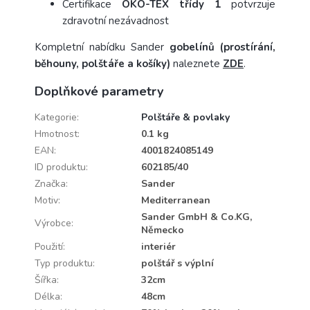
Certifikace
ÖKO-TEX třídy 1
potvrzuje
zdravotní nezávadnost
Kompletní nabídku Sander
gobelínů (prostírání,
běhouny, polštáře a košíky)
naleznete
ZDE
.
Doplňkové parametry
Kategorie
:
Polštáře & povlaky
Hmotnost
:
0.1 kg
EAN
:
4001824085149
ID produktu
:
602185/40
Značka
:
Sander
Motiv
:
Mediterranean
Sander GmbH & Co.KG,
Výrobce
:
Německo
Použití
:
interiér
Typ produktu
:
polštář s výplní
Šířka
:
32cm
Délka
:
48cm