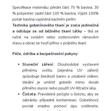
Specifikace materiálu:
přední část 70 % bavlna, 30
% polyester; zadní část 100 % bavlna. Výplň 100%
potah bavlna vyplněná kachním peřím.
Technika gobelínového tkaní je zcela jedinečná
a odlišuje se od běžného tkaní látky
– tká se
ručně na svislém nebo vodorovném rámovém
stavu a obraz se tvoří přímo v průběhu tkaní.
Péče, údržba a bezpečnostní pokyny:
Sluneční záření:
Dlouhodobé vystavení
přímému světlu (zejména UV záření)
způsobuje blednutí barev a oslabení vláken.
Ideální je umístit gobelín mimo dosah
přímého slunce nebo použít UV-filtrační skla.
Čistota
: Pravidelně pečujte o čistotu, aby se
zabránilo případné kontaminaci. Gobelínový
povlak snadno pomocí zipu svléknete,