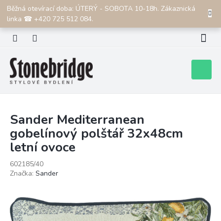
Přejít
Běžná otevírací doba: ÚTERÝ - SOBOTA 10-18h. Zákaznická
CZK
na
linka ☎ +420 725 512 084.
obsah
Nákupní
košík
Sander Mediterranean
gobelínový polštář 32x48cm
letní ovoce
602185/40
Značka:
Sander