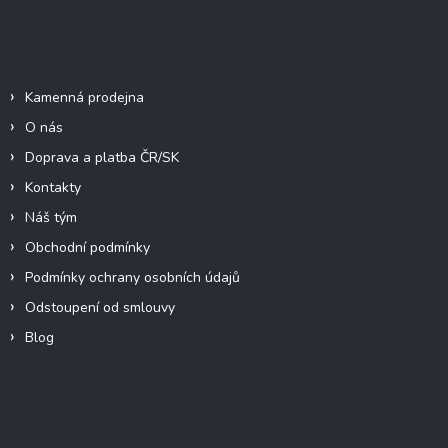
í
Informace pro vás
Kamenná prodejna
O nás
Doprava a platba ČR/SK
Kontakty
Náš tým
Obchodní podmínky
Podmínky ochrany osobních údajů
Odstoupení od smlouvy
Blog
Kontakt