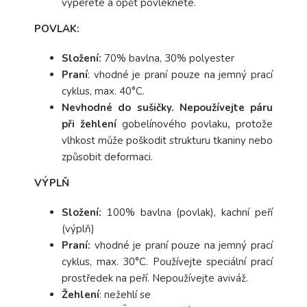
vyperete a opět povléknete.
POVLAK:
Složení:
70% bavlna, 30% polyester
Praní
: vhodné je praní pouze na jemný prací
cyklus, max. 40°C.
Nevhodné do sušičky.
Nepoužívejte páru
při žehlení
gobelínového povlaku
,
protože
vlhkost může poškodit strukturu tkaniny nebo
způsobit deformaci.
VÝPLŇ
Složení:
100% bavlna (povlak), kachní peří
(výplň)
Praní:
vhodné je praní pouze na jemný prací
cyklus, max. 30°C. Používejte speciální prací
prostředek na peří. Nepoužívejte aviváž.
Žehlení
: nežehlí se