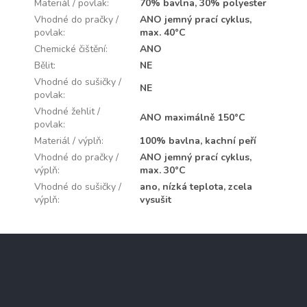
Materiál / povlak
:
70% bavlna, 30% polyester
Vhodné do pračky /
ANO jemný prací cyklus,
povlak
:
max. 40°C
Chemické čištění
:
ANO
Bělit
:
NE
Vhodné do sušičky /
NE
povlak
:
Vhodné žehlit /
ANO maximálně 150°C
povlak
:
Materiál / výplň
:
100% bavlna, kachní peří
Vhodné do pračky /
ANO jemný prací cyklus,
výplň
:
max. 30°C
Vhodné do sušičky /
ano, nízká teplota, zcela
výplň
:
vysušit
Z
á
p
a
Instagram
t