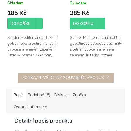
Skladem
Skladem
ovoce
185 Kč
385 Kč
DO KOŠÍKU
DO KOŠÍKU
Sander Mediterranean textilní
Sander Mediterranean textilní
gobelínové prostírání s letním
gobelínový středový pás malý
ovocem a jemnými zelenými
s letním ovocem a jemnými
lístečky, rozměr 32x48cm,
zelenými lístečky, rozměr
materiál 70% bavlna, 30%
32x96cm, materiál 70%
polyester; jedinečná technicka...
bavlna, 30% polyester;
jedinečná...
ZOBRAZIT VŠECHNY SOUVISEJÍCÍ PRODUKTY
Popis
Podobné (8)
Diskuze
Značka
Ostatní informace
Detailní popis produktu