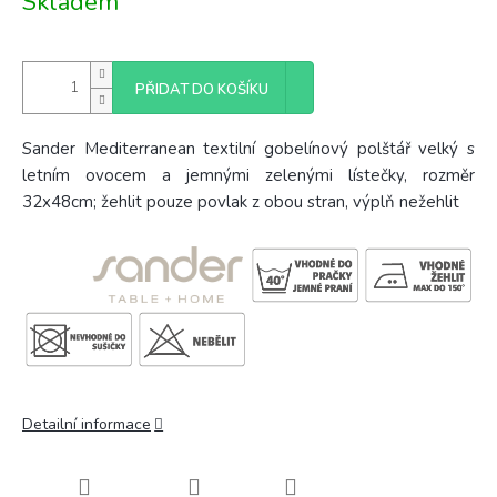
Skladem
cena:
PŘIDAT DO KOŠÍKU
Sander Mediterranean textilní gobelínový polštář velký s
letním ovocem a jemnými zelenými lístečky
, rozměr
32x48cm; žehlit pouze povlak z obou stran, výplň nežehlit
Detailní informace