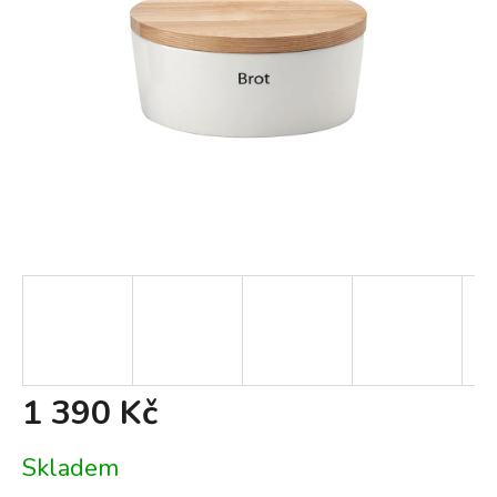
1 390 Kč
Měrná
Skladem
cena: