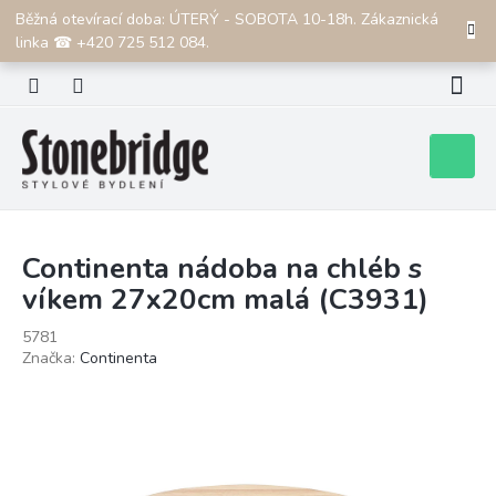
Přejít
Běžná otevírací doba: ÚTERÝ - SOBOTA 10-18h. Zákaznická
CZK
na
linka ☎ +420 725 512 084.
obsah
Nákupní
košík
Continenta nádoba na chléb s
víkem 27x20cm malá (C3931)
5781
Značka:
Continenta