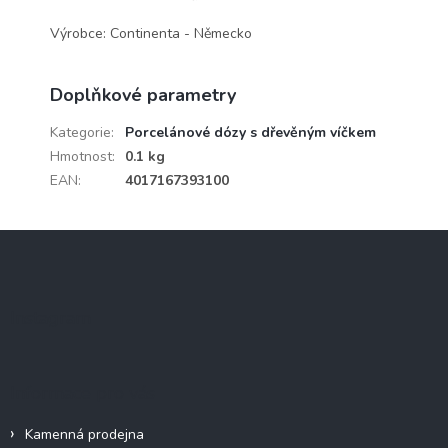
Výrobce: Continenta - Německo
Doplňkové parametry
Kategorie
:
Porcelánové dózy s dřevěným víčkem
Hmotnost
:
0.1 kg
EAN
:
4017167393100
Z
á
p
a
Instagram
t
í
Informace pro vás
Kamenná prodejna