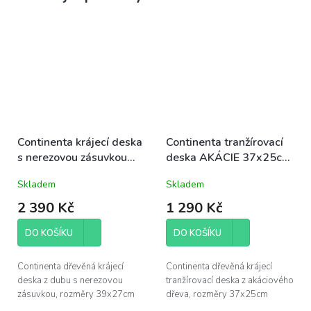
Continenta krájecí deska
Continenta tranžírovací
s nerezovou zásuvkou
deska AKÁCIE 37x25cm
DUB 39x27cm (C4110)
(C4820) kvalitní
Skladem
Skladem
kuchyňské prkénko
2 390 Kč
1 290 Kč
DO KOŠÍKU
DO KOŠÍKU
Continenta dřevěná krájecí
Continenta dřevěná krájecí
deska z dubu s nerezovou
tranžírovací deska z akáciového
zásuvkou, rozměry 39x27cm
dřeva, rozměry 37x25cm