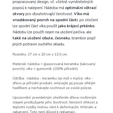
propracovaný design, vč. včetně vyměnitelných
popisů k nalepení. Nádoba má
optimální větrací
otvory
pro dlouhotrvající čerstvost.
Víko má
vroubkovaný povrch na spodní části
, po otočení
lze spodní část víka použít
jako krájecí prkénko
.
Nádobu lze použít nejen na uložení pečiva, ale
také na uložení cibule, česneku
, brambor popř.
jiných potravin suchého skladu.
Rozměry: 27 cm x 20 cm x 13,5 cm.
Materiál: nádoba = glazurovaná keramika (lakovaný
povrch); víko = gumovník (100% přírodní)
Údržba: nádoba - keramiku lze mýt v myčce; víko -
dřevo je přírodní produkt, omývejte jej pouze vlhkým
hadříkem a nechávejte oschnout ve svislé poloze.
Upozornění: pravidelným ošetřením dřeva rostlinným
olejem prodlužujete jeho životnost. Itenzivní vlhkost a
teplotní rozdíly mohou vést k deformacím, trhlinám a
zabarvení. Toto není důvod k reklamaci.