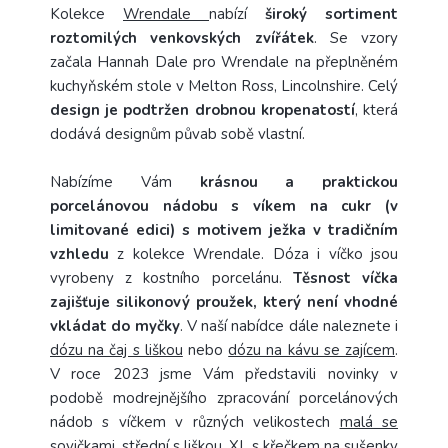
Kolekce
Wrendale
nabízí
široký sortiment
roztomilých venkovských zvířátek
. Se vzory
začala Hannah Dale pro Wrendale na přeplněném
kuchyňském stole v Melton Ross, Lincolnshire. Celý
design je podtržen drobnou kropenatostí
, která
dodává designům půvab sobě vlastní.
Nabízíme Vám
krásnou a praktickou
porcelánovou nádobu s víkem na cukr (v
limitované edici) s motivem ježka v tradičním
vzhledu
z kolekce Wrendale. Dóza i víčko jsou
vyrobeny z kostního porcelánu.
Těsnost víčka
zajišťuje silikonový proužek, který není vhodné
vkládat do myčky
. V naší nabídce dále naleznete i
dózu na čaj s liškou
nebo
dózu na kávu se zajícem
.
V roce 2023 jsme Vám představili novinky v
podobě modrejnějšího zpracování porcelánových
nádob s víčkem v různých velikostech
malá se
sovičkami
,
střední s liškou
,
XL s křečkem na sušenky