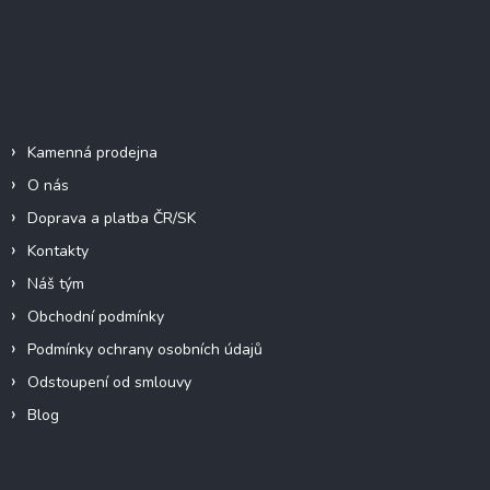
a
Instagram
t
í
Informace pro vás
Kamenná prodejna
O nás
Doprava a platba ČR/SK
Kontakty
Náš tým
Obchodní podmínky
Podmínky ochrany osobních údajů
Odstoupení od smlouvy
Blog