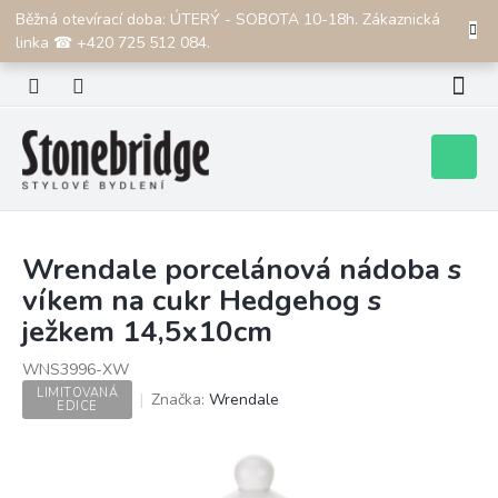
Přejít
Běžná otevírací doba: ÚTERÝ - SOBOTA 10-18h. Zákaznická
CZK
na
linka ☎ +420 725 512 084.
obsah
Nákupní
košík
Wrendale porcelánová nádoba s
víkem na cukr Hedgehog s
ježkem 14,5x10cm
WNS3996-XW
LIMITOVANÁ
Značka:
Wrendale
EDICE