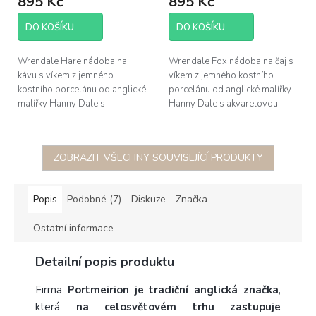
895 Kč
895 Kč
DO KOŠÍKU
DO KOŠÍKU
Wrendale Hare nádoba na
Wrendale Fox nádoba na čaj s
kávu s víkem z jemného
víkem z jemného kostního
kostního porcelánu od anglické
porcelánu od anglické malířky
malířky Hanny Dale s
Hanny Dale s akvarelovou
akvarelovou ilustrací zajíce,
ilustrací lišky, výška 14,5cm
výška 14,5cm
ZOBRAZIT VŠECHNY SOUVISEJÍCÍ PRODUKTY
Popis
Podobné (7)
Diskuze
Značka
Ostatní informace
Detailní popis produktu
Firma
Portmeirion je tradiční anglická značka
,
která
na celosvětovém trhu zastupuje