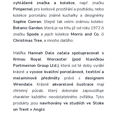
vyhlášené značka a kolekce
, např. značku
Pimpernel
pro korkové prostírání a podtácky, nebo
kolekce porcelánu známé kuchařky a designérky
Sophie Conran
. Stejně tak velmi známou kolekci
Botanic Garden
, která je na trhu již od roku 1972 či
značku
Spode
a jejich kolekce
Morris and Co.
či
Christmas Tree
, a mnoho dalšího.
Malířka
Hannah Dale začala spolupracovat s
firmou Royal Worcester (pod hlavičkou
Portmeirion Group Ltd.)
, která od té doby vyrábí
krásné a
vysoce kvalitní porcelánové, textilní a
melaminové předměty
právě s
designem
Wrendale
. Krásné
akvarelové ilustrace
mají
zřetelný půvab, který dokonale zapouzdřuje
charakter každého neodolatelného zvířátka. Tyto
produkty jsou
navrhovány ve studiích ve Stoke
on Trent v Anglii
.