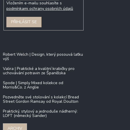
Vložením e-mailu souhlasíte s
podmínkami ochrany osobních údajů
PŘIHLÁSIT SE
Blog
Robert Welch | Design, který posouvá laťku
výš
Valira | Praktické a kvalitní krabičky pro
uchovávání potravin ze Španělska
Spode | Simply Mixed kolekce od
Morris&Co. z Anglie
Pozvedněte své stolování s kolekcí Bread
Street Gordon Ramsay od Royal Doulton
Praktický, stylový a jednoduše nádherný:
LOFT (německý Sander)
ARCHIV