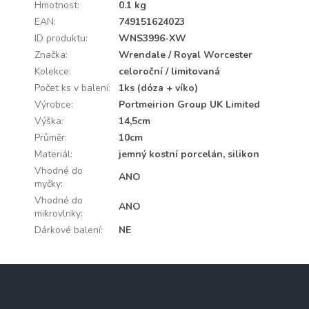
Hmotnost
:
0.1 kg
EAN
:
749151624023
ID produktu
:
WNS3996-XW
Značka
:
Wrendale / Royal Worcester
Kolekce
:
celoroční / limitovaná
Počet ks v balení
:
1ks (dóza + víko)
Výrobce
:
Portmeirion Group UK Limited
Výška
:
14,5cm
Průměr
:
10cm
Materiál
:
jemný kostní porcelán, silikon
Vhodné do
ANO
myčky
:
Vhodné do
ANO
mikrovlnky
:
Dárkové balení
:
NE
Z
á
p