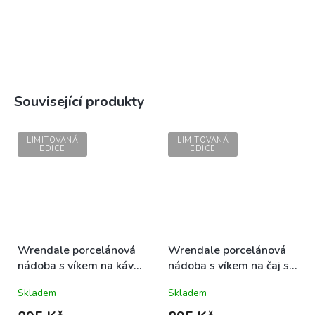
Související produkty
LIMITOVANÁ
LIMITOVANÁ
EDICE
EDICE
Wrendale porcelánová
Wrendale porcelánová
nádoba s víkem na kávu
nádoba s víkem na čaj s
Hare se zajícem
víkem Fox s liškou
Skladem
Skladem
14,5x10cm
14,5x10cm