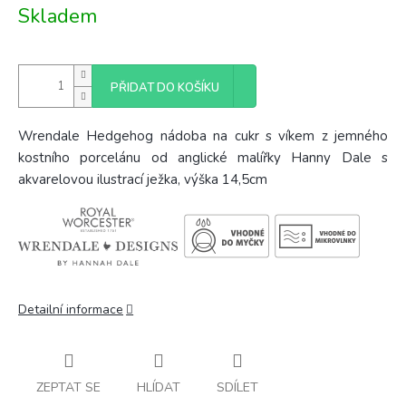
Měrná
Skladem
cena:
PŘIDAT DO KOŠÍKU
Wrendale Hedgehog nádoba na cukr s víkem z jemného
kostního porcelánu od anglické malířky Hanny Dale s
akvarelovou ilustrací ježka, výška 14,5cm
Detailní informace
ZEPTAT SE
HLÍDAT
SDÍLET