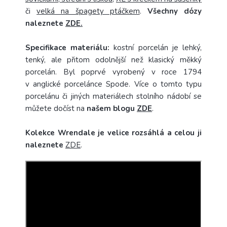
či
velká na špagety ptáčkem
.
Všechny dózy
naleznete
ZDE.
Specifikace materiálu:
kostní porcelán je lehký,
tenký, ale přitom odolnější než klasický měkký
porcelán. Byl poprvé vyrobený v roce 1794
v anglické porcelánce Spode. Více o tomto typu
porcelánu či jiných materiálech stolního nádobí se
můžete dočíst na
našem blogu
ZDE
.
Kolekce Wrendale je velice rozsáhlá a celou ji
naleznete
ZDE
.