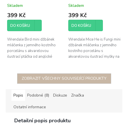
Bird s ptáčkem 125ml
Mice He is Fungi s
Skladem
Skladem
myškou 125ml
399 Kč
399 Kč
DO KOŠÍKU
DO KOŠÍKU
Wrendale Bird mini džbánek
Wrendale Mice He is Fungi mini
mléčenka z jemného kostního
džbánek mléčenka z jemného
porcelánu s akvarelovou
kostního porcelánu s
ilustrací ptáčka od anglické
akvarelovou ilustrací myšky na
malířky Hannah Dale, obsah
houbičce od anglické malířky
125ml, výška 7,5cm, průměr
Hannah Dale, obsah 125ml,...
5,5cm
ZOBRAZIT VŠECHNY SOUVISEJÍCÍ PRODUKTY
Popis
Podobné (8)
Diskuze
Značka
Ostatní informace
Detailní popis produktu