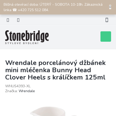
Přejít
Běžná otevírací doba: ÚTERÝ - SOBOTA 10-18h. Zákaznická
CZK
na
linka ☎ +420 725 512 084.
obsah
Nákupní
košík
Wrendale porcelánový džbánek
mini mléčenka Bunny Head
Clover Heels s králíčkem 125ml
WNUS4393-XL
Značka:
Wrendale