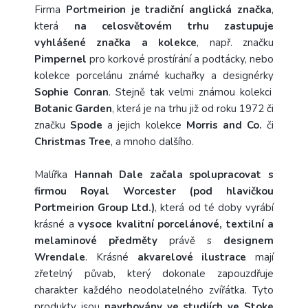
Firma
Portmeirion je tradiční anglická značka
,
která
na celosvětovém trhu zastupuje
vyhlášené značka a kolekce
, např. značku
Pimpernel
pro korkové prostírání a podtácky, nebo
kolekce porcelánu známé kuchařky a designérky
Sophie Conran
. Stejně tak velmi známou kolekci
Botanic Garden
, která je na trhu již od roku 1972 či
značku
Spode
a jejich kolekce
Morris and Co.
či
Christmas Tree
, a mnoho dalšího.
Malířka
Hannah Dale začala spolupracovat s
firmou Royal Worcester (pod hlavičkou
Portmeirion Group Ltd.)
, která od té doby vyrábí
krásné a
vysoce kvalitní porcelánové, textilní a
melaminové předměty
právě s
designem
Wrendale
. Krásné
akvarelové ilustrace
mají
zřetelný půvab, který dokonale zapouzdřuje
charakter každého neodolatelného zvířátka. Tyto
produkty jsou
navrhovány ve studiích ve Stoke