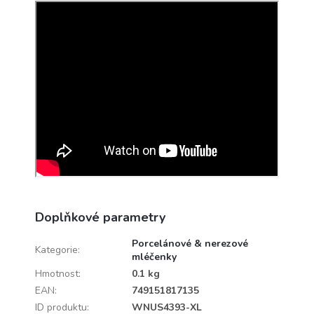
Doplňkové parametry
Porcelánové & nerezové
Kategorie
:
mléčenky
Hmotnost
:
0.1 kg
EAN
:
749151817135
ID produktu
:
WNUS4393-XL