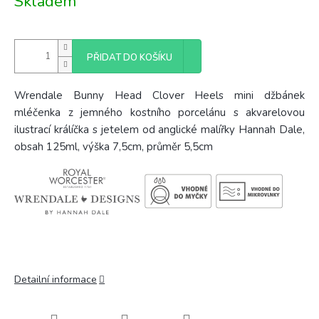
Skladem
cena:
PŘIDAT DO KOŠÍKU
Wrendale Bunny Head Clover Heels mini džbánek
mléčenka z jemného kostního porcelánu s akvarelovou
ilustrací králíčka s jetelem od anglické malířky Hannah Dale,
obsah 125ml, výška 7,5cm, průměr 5,5cm
Detailní informace