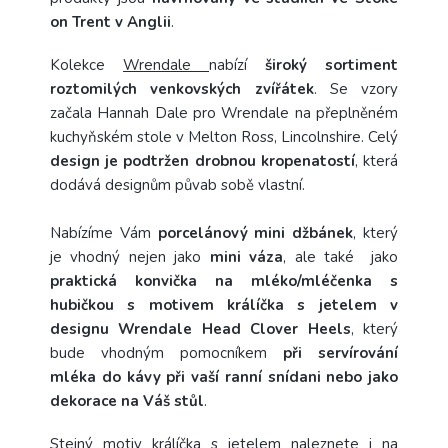
on Trent v Anglii
.
Kolekce
Wrendale
nabízí
široký sortiment
roztomilých venkovských zvířátek
. Se vzory
začala Hannah Dale pro Wrendale na přeplněném
kuchyňském stole v Melton Ross, Lincolnshire. Celý
design je podtržen drobnou kropenatostí
, která
dodává designům půvab sobě vlastní.
Nabízíme Vám
porcelánový mini džbánek
, který
je vhodný nejen jako
mini váza
, ale také jako
praktická konvička na mléko/mléčenka s
hubičkou s motivem králíčka s jetelem v
designu Wrendale Head Clover Heels
, který
bude vhodným pomocníkem
při servírování
mléka do kávy při vaší ranní snídani nebo jako
dekorace na Váš stůl
.
Stejný motiv králíčka s jetelem naleznete i
na