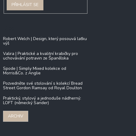
PŘIHLÁSIT SE
Blog
Robert Welch | Design, který posouvá laťku
výš
Valira | Praktické a kvalitní krabičky pro
uchovávání potravin ze Španělska
Spode | Simply Mixed kolekce od
Morris&Co. z Anglie
Pozvedněte své stolování s kolekcí Bread
Street Gordon Ramsay od Royal Doulton
Praktický, stylový a jednoduše nádherný:
LOFT (německý Sander)
ARCHIV