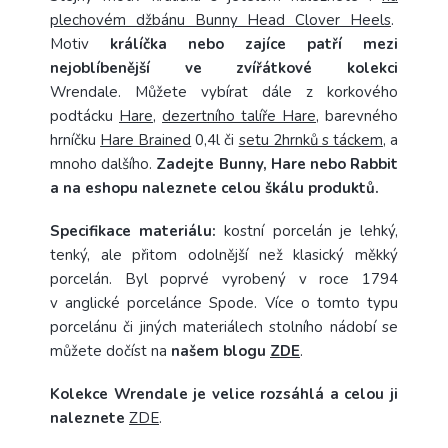
plechovém džbánu Bunny Head Clover Heels
.
Motiv
králíčka nebo zajíce patří mezi
nejoblíbenější ve zvířátkové kolekci
Wrendale. Můžete vybírat dále z korkového
podtácku
Hare
,
dezertního talíře Hare
, barevného
hrníčku
Hare Brained
0,4l či
setu 2hrnků s táckem
, a
mnoho dalšího.
Zadejte Bunny, Hare nebo Rabbit
a na eshopu naleznete celou škálu produktů.
Specifikace materiálu:
kostní porcelán je lehký,
tenký, ale přitom odolnější než klasický měkký
porcelán. Byl poprvé vyrobený v roce 1794
v anglické porcelánce Spode. Více o tomto typu
porcelánu či jiných materiálech stolního nádobí se
můžete dočíst na
našem blogu
ZDE
.
Kolekce Wrendale je velice rozsáhlá a celou ji
naleznete
ZDE
.