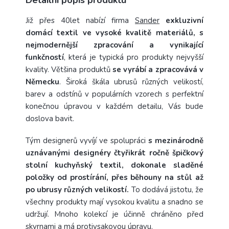
Již přes 40let nabízí firma
Sander
exkluzivní
domácí textil ve vysoké kvalitě materiálů, s
nejmodernější zpracování a vynikající
funkčností
, která je typická pro produkty nejvyšší
kvality. Většina produktů
se vyrábí a zpracovává v
Německu
. Široká škála ubrusů různých velikostí,
barev a odstínů v populárních vzorech s perfektní
konečnou úpravou v každém detailu, Vás bude
doslova bavit.
Tým designerů vyvíjí ve spolupráci
s mezinárodně
uznávanými designéry čtyřikrát ročně špičkový
stolní kuchyňský textil, dokonale sladěné
položky od prostírání, přes běhouny na stůl až
po ubrusy různých velikostí.
To dodává jistotu, že
všechny produkty mají vysokou kvalitu a snadno se
udržují. Mnoho kolekcí je účinně chráněno před
skvrnami a má protivsakovou úpravu.