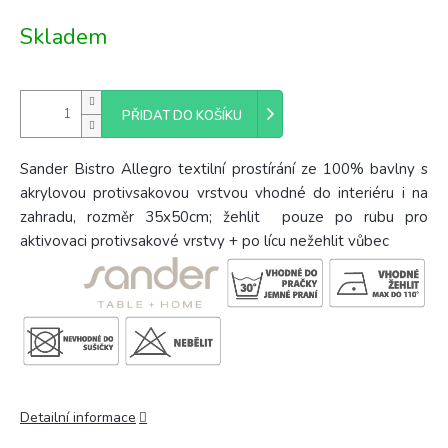
Měrná
Skladem
cena:
PŘIDAT DO KOŠÍKU
Sander Bistro Allegro textilní prostírání ze 100% bavlny s
akrylovou protivsakovou vrstvou vhodné do interiéru i na
zahradu, rozměr 35x50cm; žehlit pouze po rubu pro
aktivovaci protivsakové vrstvy + po lícu nežehlit vůbec
Detailní informace