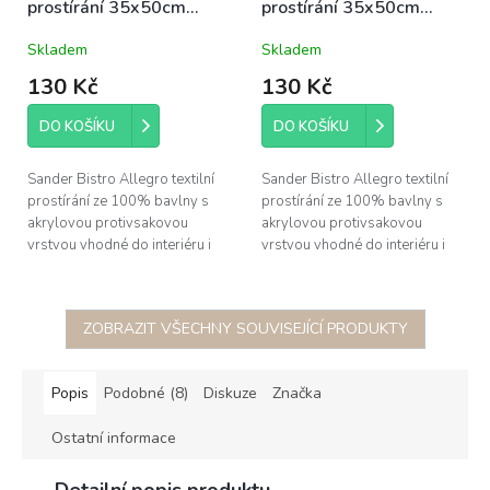
prostírání 35x50cm
prostírání 35x50cm
barva cihlová 71
barva světlounce zelená
Skladem
Skladem
zahradní
78 zahradní
130 Kč
130 Kč
DO KOŠÍKU
DO KOŠÍKU
Sander Bistro Allegro textilní
Sander Bistro Allegro textilní
prostírání ze 100% bavlny s
prostírání ze 100% bavlny s
akrylovou protivsakovou
akrylovou protivsakovou
vrstvou vhodné do interiéru i
vrstvou vhodné do interiéru i
na zahradu, rozměr 35x50cm;
na zahradu, rozměr 35x50cm;
žehlit pouze po rubu pro...
žehlit pouze po rubu pro...
ZOBRAZIT VŠECHNY SOUVISEJÍCÍ PRODUKTY
Popis
Podobné (8)
Diskuze
Značka
Ostatní informace
Detailní popis produktu