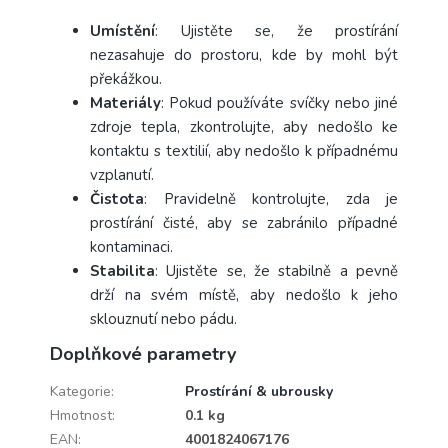
Umístění
: Ujistěte se, že prostírání
nezasahuje do prostoru, kde by mohl být
překážkou.
Materiály
: Pokud používáte svíčky nebo jiné
zdroje tepla, zkontrolujte, aby nedošlo ke
kontaktu s textilií, aby nedošlo k případnému
vzplanutí.
Čistota
: Pravidelně kontrolujte, zda je
prostírání čisté, aby se zabránilo případné
kontaminaci.
Stabilita
: Ujistěte se, že stabilně a pevně
drží na svém místě, aby nedošlo k jeho
sklouznutí nebo pádu.
Doplňkové parametry
Kategorie
:
Prostírání & ubrousky
Hmotnost
:
0.1 kg
EAN
:
4001824067176