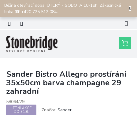
Přejít
Běžná otevírací doba: ÚTERÝ - SOBOTA 10-18h. Zákaznická
CZK
na
linka ☎ +420 725 512 084.
obsah
Nákupní
košík
Sander Bistro Allegro prostírání
35x50cm barva champagne 29
zahradní
58064/29
LETNÍ AKCE
Značka:
Sander
DO 31.8.