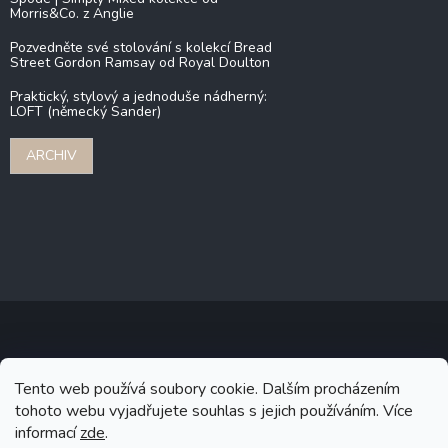
Morris&Co. z Anglie
Pozvedněte své stolování s kolekcí Bread
Street Gordon Ramsay od Royal Doulton
Praktický, stylový a jednoduše nádherný:
LOFT (německý Sander)
ARCHIV
Copyright 2026
Stonebridge
. Všechna práva vyhrazena.
Upravit
Tento web používá soubory cookie. Dalším procházením
nastavení cookies
tohoto webu vyjadřujete souhlas s jejich používáním. Více
informací
zde
.
Grafický návrh vytvořil a na Shoptet implementoval
Tomáš Hlad
&