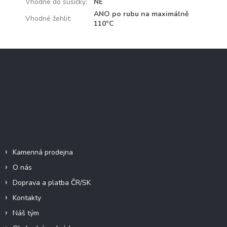
Vhodné do sušičky
:
NE
ANO po rubu na maximálně
Vhodné žehlit
:
110°C
Z
á
p
a
Instagram
t
í
Informace pro vás
Kamenná prodejna
O nás
Doprava a platba ČR/SK
Kontakty
Náš tým