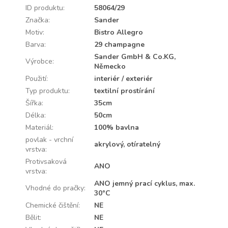
ID produktu
:
58064/29
Značka
:
Sander
Motiv
:
Bistro Allegro
Barva
:
29 champagne
Sander GmbH & Co.KG,
Výrobce
:
Německo
Použití
:
interiér / exteriér
Typ produktu
:
textilní prostírání
Šířka
:
35cm
Délka
:
50cm
Materiál
:
100% bavlna
povlak - vrchní
akrylový, otíratelný
vrstva
:
Protivsaková
ANO
vrstva
:
ANO jemný prací cyklus, max.
Vhodné do pračky
:
30°C
Chemické čištění
:
NE
Bělit
:
NE