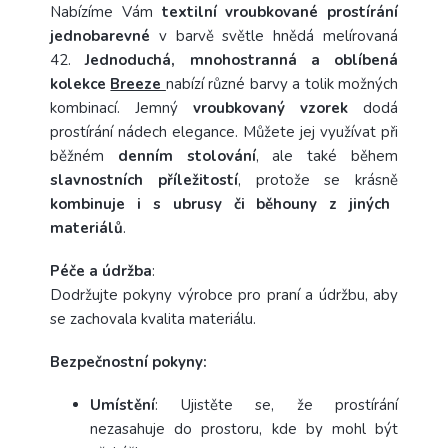
Nabízíme Vám
textilní vroubkované prostírání
jednobarevné
v barvě světle hnědá melírovaná
42.
Jednoduchá, mnohostranná a oblíbená
kolekce
Breeze
nabízí různé barvy a tolik možných
kombinací. Jemný
vroubkovaný vzorek
dodá
prostírání nádech elegance. Můžete jej využívat při
běžném
denním stolování
, ale také během
slavnostních příležitostí
, protože se krásně
kombinuje i s ubrusy či běhouny z jiných
materiálů
.
Péče a
údržba
:
Dodržujte pokyny výrobce pro praní a údržbu, aby
se zachovala kvalita materiálu.
Bezpečnostní pokyny:
Umístění
: Ujistěte se, že prostírání
nezasahuje do prostoru, kde by mohl být