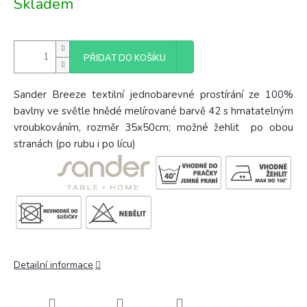
Skladem
cena:
PŘIDAT DO KOŠÍKU
Sander Breeze textilní jednobarevné prostírání ze 100%
bavlny ve světle hnědé melírované barvě 42 s hmatatelným
vroubkováním, rozměr 35x50cm; možné žehlit po obou
stranách (po rubu i po lícu)
Detailní informace