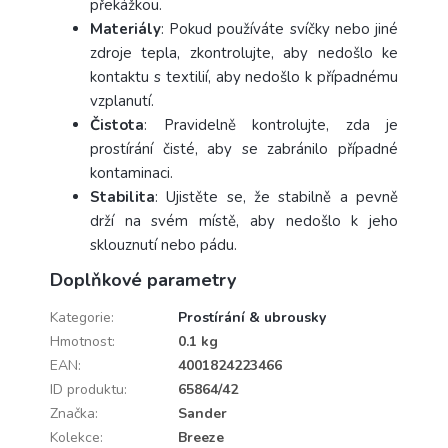
překážkou.
Materiály
: Pokud používáte svíčky nebo jiné
zdroje tepla, zkontrolujte, aby nedošlo ke
kontaktu s textilií, aby nedošlo k případnému
vzplanutí.
Čistota
: Pravidelně kontrolujte, zda je
prostírání čisté, aby se zabránilo případné
kontaminaci.
Stabilita
: Ujistěte se, že stabilně a pevně
drží na svém místě, aby nedošlo k jeho
sklouznutí nebo pádu.
Doplňkové parametry
Kategorie
:
Prostírání & ubrousky
Hmotnost
:
0.1 kg
EAN
:
4001824223466
ID produktu
:
65864/42
Značka
:
Sander
Kolekce
:
Breeze