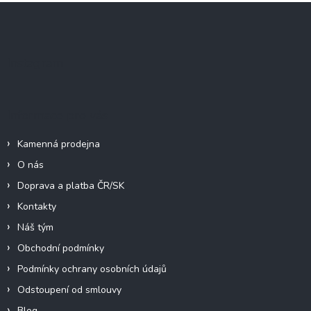
Z
á
p
a
Instagram
t
í
Informace pro vás
Kamenná prodejna
O nás
Doprava a platba ČR/SK
Kontakty
Náš tým
Obchodní podmínky
Podmínky ochrany osobních údajů
Odstoupení od smlouvy
Blog