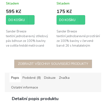
Skladem
Skladem
595 Kč
175 Kč
DO KOŠÍKU
DO KOŠÍKU
Sander Breeze
Sander Breeze
textilní jednobarevný středový
textilní jednobarevné prostírání
pás běhoun ze 100% bavlny
ze 100% bavlny v červené
ve světle hnědé melírované
barvě 26 s hmatatelným
barvě 42 s hmatatelným
vroubkováním, rozměr
vroubkováním, rozměr
35x50cm; možné žehlit po
50x140cm; možné žehlit ...
obou stranách (po...
ZOBRAZIT VŠECHNY SOUVISEJÍCÍ PRODUKTY
Popis
Podobné (8)
Diskuze
Značka
Ostatní informace
Detailní popis produktu