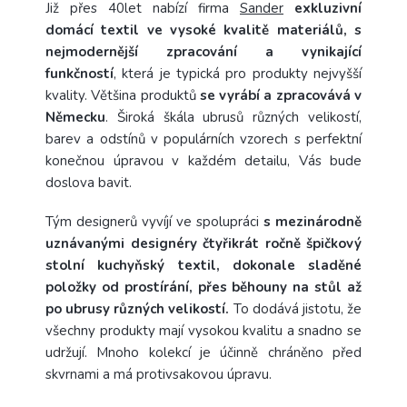
Již přes 40let nabízí firma
Sander
exkluzivní
domácí textil ve vysoké kvalitě materiálů, s
nejmodernější zpracování a vynikající
funkčností
, která je typická pro produkty nejvyšší
kvality. Většina produktů
se vyrábí a zpracovává v
Německu
. Široká škála ubrusů různých velikostí,
barev a odstínů v populárních vzorech s perfektní
konečnou úpravou v každém detailu, Vás bude
doslova bavit.
Tým designerů vyvíjí ve spolupráci
s mezinárodně
uznávanými designéry čtyřikrát ročně špičkový
stolní kuchyňský textil, dokonale sladěné
položky od prostírání, přes běhouny na stůl až
po ubrusy různých velikostí.
To dodává jistotu, že
všechny produkty mají vysokou kvalitu a snadno se
udržují. Mnoho kolekcí je účinně chráněno před
skvrnami a má protivsakovou úpravu.