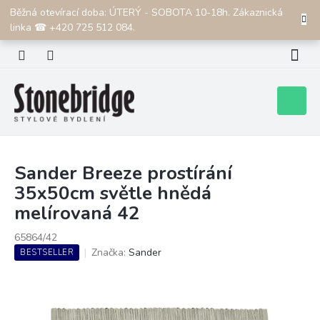
Přejít
Běžná otevírací doba: ÚTERÝ - SOBOTA 10-18h. Zákaznická
CZK
na
linka ☎ +420 725 512 084.
obsah
Nákupní
košík
Sander Breeze prostírání
35x50cm světle hnědá
melírovaná 42
65864/42
Značka:
Sander
BESTSELLER