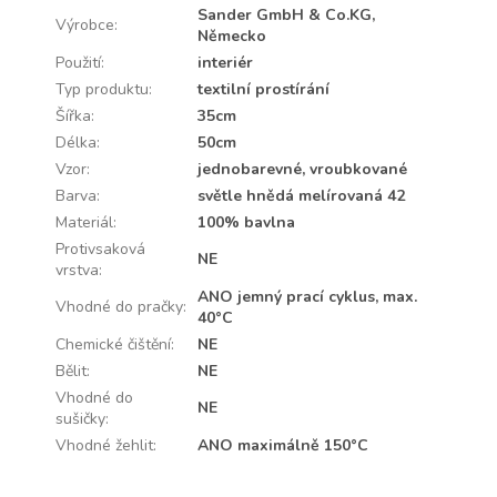
Sander GmbH & Co.KG,
Výrobce
:
Německo
Použití
:
interiér
Typ produktu
:
textilní prostírání
Šířka
:
35cm
Délka
:
50cm
Vzor
:
jednobarevné, vroubkované
Barva
:
světle hnědá melírovaná 42
Materiál
:
100% bavlna
Protivsaková
NE
vrstva
:
ANO jemný prací cyklus, max.
Vhodné do pračky
:
40°C
Chemické čištění
:
NE
Bělit
:
NE
Vhodné do
NE
sušičky
:
Vhodné žehlit
:
ANO maximálně 150°C