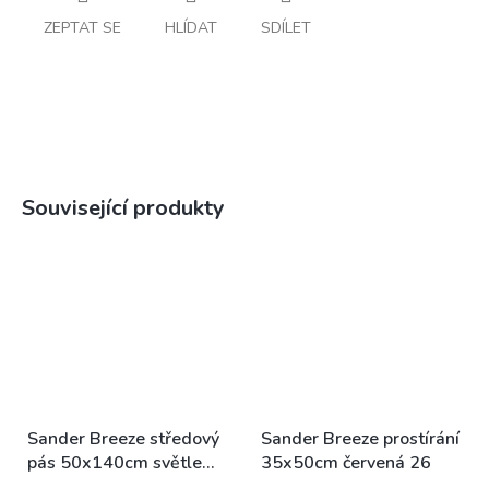
ZEPTAT SE
HLÍDAT
SDÍLET
Související produkty
Sander Breeze středový
Sander Breeze prostírání
pás 50x140cm světle
35x50cm červená 26
hnědá melírovaná 42