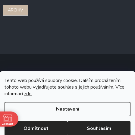
ARCHIV
Copyright 2026
Stonebridge
. Všechna práva vyhrazena.
Upravit
Tento web používá soubory cookie. Dalším procházením
nastavení cookies
tohoto webu vyjadřujete souhlas s jejich používáním. Více
informací
zde
.
Grafický návrh vytvořil a na Shoptet implementoval
Tomáš Hlad
&
Shoptetak.cz
.
Nastavení
Vytvořil Shoptet
Zobrazit
Odmítnout
Souhlasím
ě