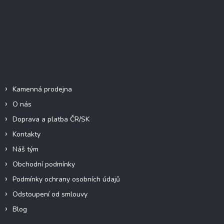
á
p
a
Instagram
t
í
Informace pro vás
Kamenná prodejna
O nás
Doprava a platba ČR/SK
Kontakty
Náš tým
Obchodní podmínky
Podmínky ochrany osobních údajů
Odstoupení od smlouvy
Blog