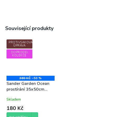
Související produkty
PROTIVSAKOVÁ
ÚPRAVA
DOPRODEJ
KOLEKCE
360 KČ
–50 %
Sander Garden Ocean
prostírání 35x50cm
barva 23 béžová
Skladem
pruhované PRÉMIOVÁ
KVALITA
180 Kč