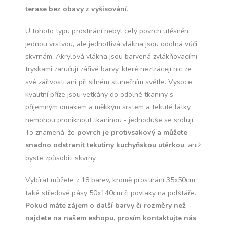
terase bez obavy z vyšisování
.
U tohoto typu prostírání nebyl celý povrch utěsněn
jednou vrstvou, ale jednotlivá vlákna jsou odolná vůči
skvrnám. Akrylová vlákna jsou barvená zvlákňovacími
tryskami zaručují zářivé barvy, které neztrácejí nic ze
své zářivosti ani při silném slunečním světle. Vysoce
kvalitní příze jsou vetkány do odolné tkaniny s
příjemným omakem a měkkým srstem a tekuté látky
nemohou proniknout tkaninou - jednoduše se srolují.
To znamená, že
povrch je protivsakový a můžete
snadno odstranit tekutiny kuchyňskou utěrkou
, aniž
byste způsobili skvrny.
Vybírat můžete z 18 barev, kromě prostírání 35x50cm
také středové pásy 50x140cm či povlaky na polštáře.
Pokud máte zájem o další barvy či rozměry než
najdete na našem eshopu, prosím kontaktujte nás