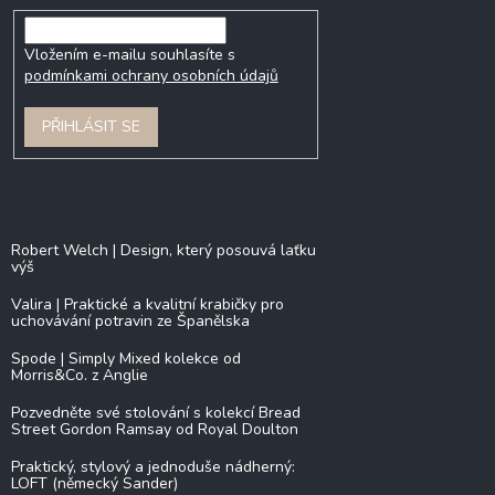
Vložením e-mailu souhlasíte s
podmínkami ochrany osobních údajů
PŘIHLÁSIT SE
Blog
Robert Welch | Design, který posouvá laťku
výš
Valira | Praktické a kvalitní krabičky pro
uchovávání potravin ze Španělska
Spode | Simply Mixed kolekce od
Morris&Co. z Anglie
Pozvedněte své stolování s kolekcí Bread
Street Gordon Ramsay od Royal Doulton
Praktický, stylový a jednoduše nádherný:
LOFT (německý Sander)