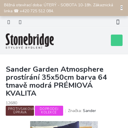
Přejít
Běžná otevírací doba: ÚTERÝ - SOBOTA 10-18h. Zákaznická
CZK
na
linka ☎ +420 725 512 084.
obsah
Nákupní
košík
Sander Garden Atmosphere
prostírání 35x50cm barva 64
tmavě modrá PRÉMIOVÁ
KVALITA
12680
PROTIVSAKOVÁ
DOPRODEJ
Značka:
Sander
ÚPRAVA
KOLEKCE