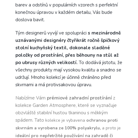
barev a odstínů v populárních vzorech s perfektní
konečnou úpravou v každém detailu, Vás bude
doslova bavit.
Tým designerů vyvíjí ve spolupráci
s mezinárodně
uznávanými designéry čtyřikrát ročně špičkový
stolní kuchyňský textil, dokonale sladěné
položky od prostírání, přes běhouny na stůl až
po ubrusy různých velikostí.
To dodává jistotu, že
všechny produkty mají vysokou kvalitu a snadno se
udržují. Mnoho kolekcí je účinně chráněno před
skvrnami a má protivsakovou úpravu.
Nabízíme Vám
prémiové zahradní prostírání
z
kolekce Garden Atmosphere, které se vyznačuje
obzvláště stabilní hustou tkaninou s měkkým
spádem. Tato
kolekce je vybavena
ochranou proti
skvrnám a vyrobena ze 100% polyakrylu,
a proto je
ideální pro nepřetržité používání na zahradě či