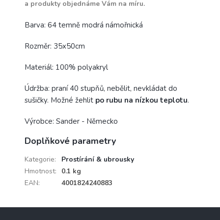
a produkty objednáme Vám na míru.
Barva: 64 temně modrá námořnická
Rozměr: 35x50cm
Materiál: 100% polyakryl
Údržba: praní 40 stupňů, nebělit, nevkládat do
sušičky. Možné žehlit
po rubu na nízkou teplotu
.
Výrobce: Sander - Německo
Doplňkové parametry
Kategorie
:
Prostírání & ubrousky
Hmotnost
:
0.1 kg
EAN
:
4001824240883
Z