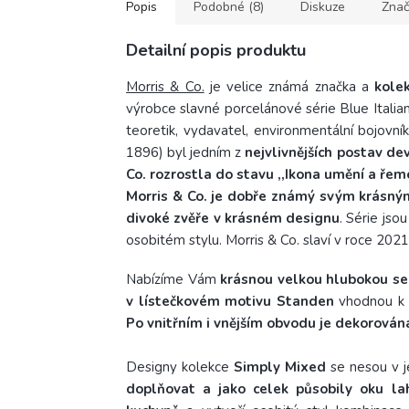
Popis
Podobné (8)
Diskuze
Znač
Detailní popis produktu
Morris & Co.
je velice známá značka a
kolek
výrobce slavné porcelánové série Blue Italia
teoretik, vydavatel, environmentální
bojovník
1896) byl jedním z
nejvlivnějších postav d
Co. rozrostla do stavu
,,
Ikona umění a řeme
Morris & Co. je dobře známý svým krásn
divoké zvěře v krásném designu
.
Série jsou
osobitém stylu.
Morris & Co. slaví v roce 2021
Nabízíme Vám
krásnou velkou hlubokou ser
v lístečkovém motivu Standen
vhodnou k 
Po vnitřním i vnějším obvodu je dekorován
Designy kolekce
Simply Mixed
se nesou v 
doplňovat a jako celek působily oku l