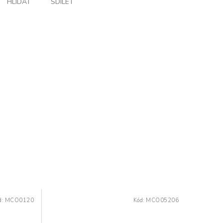
HLÍDAT
SDÍLET
d:
MCO0120
Kód:
MCO05206