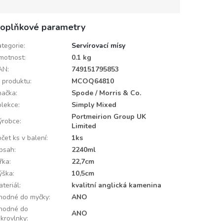
oplňkové parametry
ategorie
:
Servírovací mísy
motnost
:
0.1 kg
AN
:
749151795853
D produktu
:
MCOQ64810
načka
:
Spode / Morris & Co.
olekce
:
Simply Mixed
Portmeirion Group UK
ýrobce
:
Limited
čet ks v balení
:
1ks
bsah
:
2240ml
ířka
:
22,7cm
ýška
:
10,5cm
ateriál
:
kvalitní anglická kamenina
hodné do myčky
:
ANO
hodné do
ANO
ikrovlnky
: