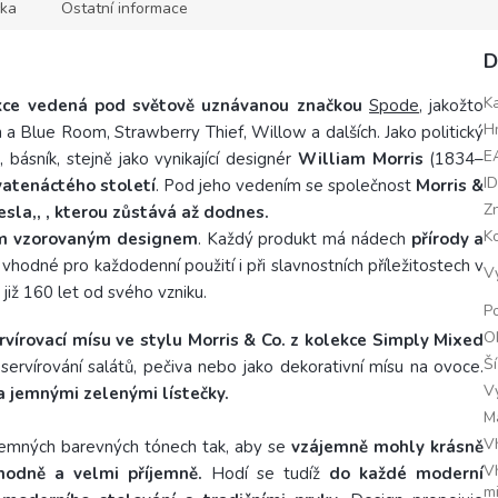
ka
Ostatní informace
D
K
ce vedená pod světově uznávanou značkou
Spode
, jakožto
H
n a Blue Room, Strawberry Thief, Willow a dalších.
Jako politický
E
, básník, stejně jako vynikající
designér
William Morris
(1834–
I
evatenáctého
století
.
Pod jeho vedením se společnost
Morris &
Z
sla,, , kterou zůstává až dodnes.
K
ým vzorovaným designem
.
Každý produkt má nádech
přírody a
 vhodné pro každodenní použití i při slavnostních příležitostech v
V
 již 160 let od svého vzniku.
Po
O
vírovací mísu ve stylu Morris & Co. z kolekce Simply Mixed
Š
servírování salátů, pečiva nebo jako dekorativní mísu na ovoce.
V
a jemnými zelenými lístečky.
M
V
jemných barevných tónech tak, aby se
vzájemně mohly krásně
V
ahodně a velmi příjemně.
Hodí se tudíž
do každé moderní
m