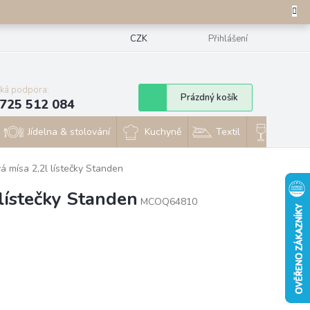
CZK
Přihlášení
cká podpora:
Nákupní
Prázdný košík
725 512 084
košík
Jídelna & stolování
Kuchyně
Textil
Sklo & 
á mísa 2,2l lístečky Standen
 lístečky Standen
MCOQ64810