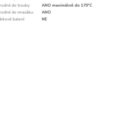
hodné do trouby
:
ANO maximálně do 170°C
hodné do mrazáku
:
ANO
árkové balení
:
NE