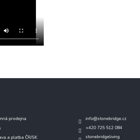
mace pro vás
Kontakt
nná prodejna
info
@
stonebridge.cz
+420 725 512 084
s
stonebridgeliving
va a platba ČR/SK