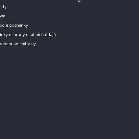
kty
tým
odní podmínky
nky ochrany osobních údajů
oupení od smlouvy