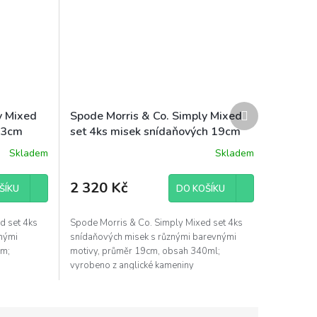
Další
y Mixed
Spode Morris & Co. Simply Mixed
produkt
 23cm
set 4ks misek snídaňových 19cm
barevné různé motivy
Skladem
Skladem
2 320 Kč
ŠÍKU
DO KOŠÍKU
d set 4ks
Spode Morris & Co. Simply Mixed set 4ks
vnými
snídaňových misek s různými barevnými
cm;
motivy, průměr 19cm, obsah 340ml;
vyrobeno z anglické kameniny