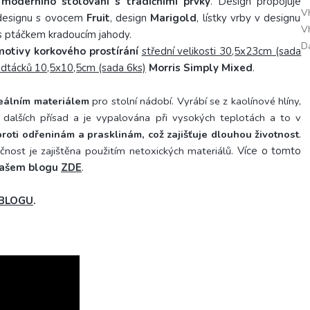
moderního stolování s tradičními prvky
. Design propojuje
V
 designu s ovocem
Fruit
, design
Marigold
, lístky vrby v designu
V
 ptáčkem kradoucím jahody.
D
motivy korkového prostírání
střední velikosti 30,5x23cm (sada
dtácků 10,5x10,5cm (sada 6ks)
Morris Simply Mixed
.
eálním materiálem
pro stolní nádobí. Vyrábí se z kaolínové hlíny,
dalších přísad a je vypalována při vysokých teplotách a to v
roti odřeninám a prasklinám, což zajišťuje dlouhou životnost
.
čnost je zajištěna použitím netoxických materiálů.
Více o tomto
ašem blogu
ZDE
.
BLOGU
.