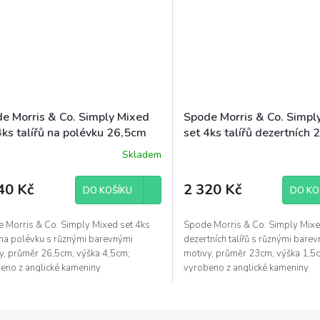
e Morris & Co. Simply Mixed
Spode Morris & Co. Simpl
4ks talířů na polévku 26,5cm
set 4ks talířů dezertních
vné různé motivy
barevné různé motivy
Skladem
40 Kč
2 320 Kč
DO KOŠÍKU
DO KO
 Morris & Co. Simply Mixed set 4ks
Spode Morris & Co. Simply Mixe
ů na polévku s různými barevnými
dezertních talířů s různými bare
y, průměr 26,5cm, výška 4,5cm;
motivy, průměr 23cm, výška 1,5
eno z anglické kameniny
vyrobeno z anglické kameniny