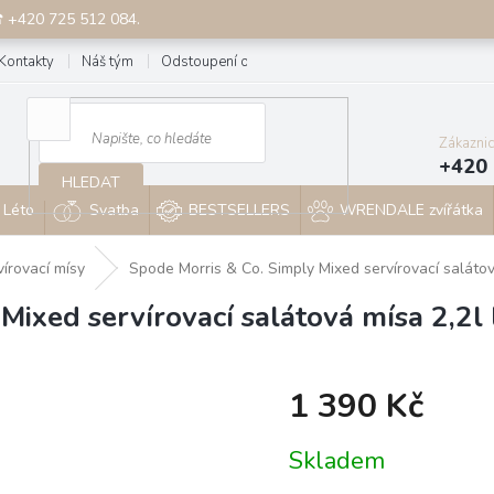
☎ +420 725 512 084.
Kontakty
Náš tým
Odstoupení od smlouvy
Blog
Zákazni
+420 
HLEDAT
Léto
Svatba
BESTSELLERS
WRENDALE zvířátka
vírovací mísy
Spode Morris & Co. Simply Mixed servírovací salátov
Mixed servírovací salátová mísa 2,2l
1 390 Kč
Měrná
Skladem
cena: