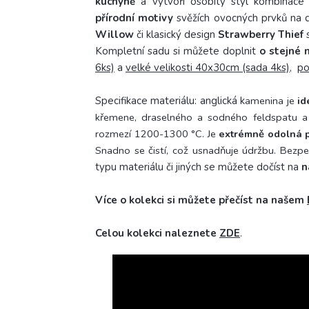
kuchyně
a vytvoří osobitý styl kombinace
přírodní motivy
svěžích ovocných prvků na
Willow
či klasický design
Strawberry Thief
s
Kompletní sadu si můžete doplnit
o stejné 
6ks)
a
velké velikosti 40x30cm (sada 4ks)
,
po
Specifikace materiálu: anglická
k
amenina je
id
křemene, draselného a sodného feldspatu a 
rozmezí 1200-1300 °C.
Je
extrémně odolná p
Snadno se čistí, což usnadňuje údržbu. Bezpe
typu materiálu či jiných se můžete dočíst na
n
Více o kolekci si můžete přečíst na našem
Celou kolekci naleznete
ZDE
.