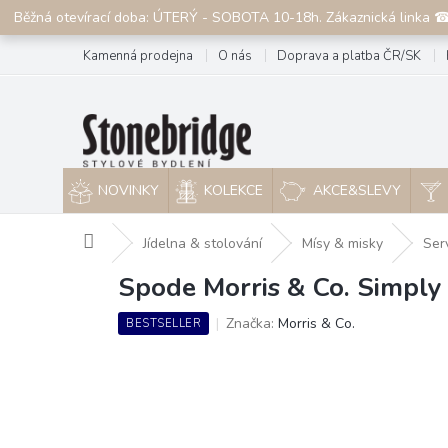
Přejít
Běžná otevírací doba: ÚTERÝ - SOBOTA 10-18h. Zákaznická linka 
na
obsah
Kamenná prodejna
O nás
Doprava a platba ČR/SK
NOVINKY
KOLEKCE
AKCE&SLEVY
Domů
Jídelna & stolování
Mísy & misky
Ser
Spode Morris & Co. Simply 
Značka:
Morris & Co.
BESTSELLER