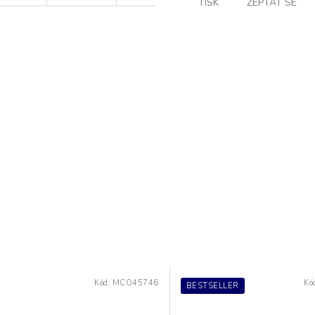
TISK
ZEPTAT SE
Kód:
MCO45746
Kó
BESTSELLER