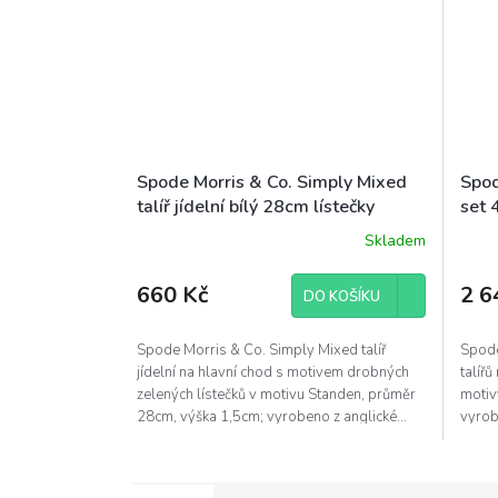
Spode Morris & Co. Simply Mixed
Spod
talíř jídelní bílý 28cm lístečky
set 
Standen
bare
Skladem
660 Kč
2 6
DO KOŠÍKU
Spode Morris & Co. Simply Mixed talíř
Spode
jídelní na hlavní chod s motivem drobných
talíř
zelených lístečků v motivu Standen, průměr
motiv
28cm, výška 1,5cm; vyrobeno z anglické...
vyrob