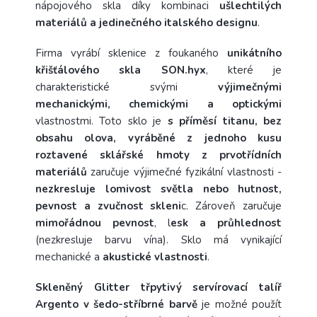
nápojového skla díky kombinaci
ušlechtilých
materiálů a jedinečného italského designu
.
Firma vyrábí sklenice z foukaného
unikátního
křišťálového skla SON.hyx
, které je
charakteristické svými
výjimečnými
mechanickými, chemickými a optickými
vlastnostmi. Toto sklo je
s příměsí titanu, bez
obsahu olova, vyráběné z jednoho kusu
roztavené sklářské hmoty z prvotřídních
materiálů
zaručuje výjimečné fyzikální vlastnosti -
nezkresluje lomivost světla nebo hutnost,
pevnost a zvučnost skleni
c. Zároveň zaručuje
mimořádnou pevnost
, l
esk a průhlednost
(nezkresluje barvu vína). Sklo má vynikající
mechanické a
akustické vlastnosti
.
Skleněný Glitter třpytivý servírovací talíř
Argento v šedo-stříbrné barvě
je možné použít