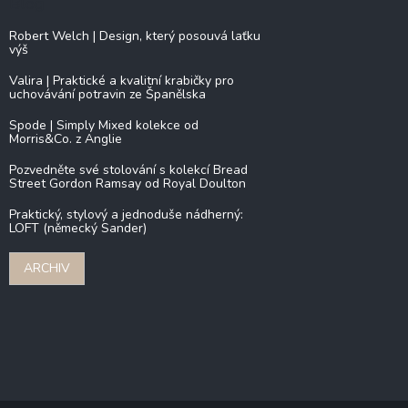
Blog
Robert Welch | Design, který posouvá laťku
výš
Valira | Praktické a kvalitní krabičky pro
uchovávání potravin ze Španělska
Spode | Simply Mixed kolekce od
Morris&Co. z Anglie
Pozvedněte své stolování s kolekcí Bread
Street Gordon Ramsay od Royal Doulton
Praktický, stylový a jednoduše nádherný:
LOFT (německý Sander)
ARCHIV