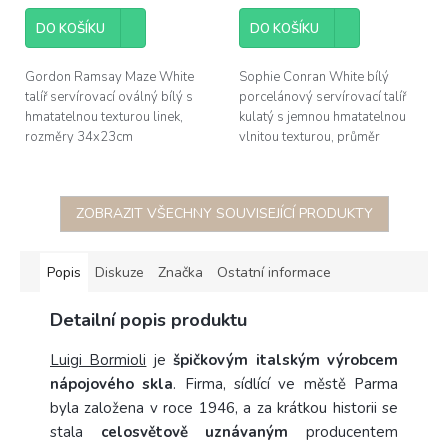
DO KOŠÍKU
DO KOŠÍKU
Gordon Ramsay Maze White
Sophie Conran White bílý
talíř servírovací oválný bílý s
porcelánový servírovací talíř
hmatatelnou texturou linek,
kulatý s jemnou hmatatelnou
rozměry 34x23cm
vlnitou texturou, průměr
30,5cm, výška 2,8cm; dárkově
baleno
ZOBRAZIT VŠECHNY SOUVISEJÍCÍ PRODUKTY
Popis
Diskuze
Značka
Ostatní informace
Detailní popis produktu
Luigi Bormioli
je
špičkovým italským výrobcem
nápojového skla
. Firma, sídlící ve městě Parma
byla založena v roce 1946, a za krátkou historii se
stala
celosvětově uznávaným
producentem