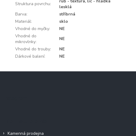
rub - textura, líc - hladká
Struktura povrchu
:
lesklá
Barva
:
stříbrná
Materiál
:
sklo
Vhodné do myčky
:
NE
Vhodné do
NE
mikrovlnky
:
Vhodné do trouby
:
NE
Dárkové balení
:
NE
Z
á
p
a
Instagram
t
í
Informace pro vás
Kamenná prodejna