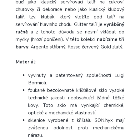
buď jako klasický servírovací talíř na cukroví,
chuťovky či dekorace nebo jako klasický klubový
talíř, tzv. klubák, který vložíte pod talíř na
servírování hlavního chodu. Glitter talíř je
vyráběný
ručně
a z tohoto důvodu se nesmí vkládat do
myčky (hrozí poničení). V této kolekci
nabízíme tři
barvy
:
Argento stříbrný
,
Rosso červený
,
Gold zlatý
.
Materiál:
vyvinutý a patentovaný společností Luigi
Bormioli.
foukané bezolovnaté křišťálové sklo vysoké
technické jakosti neobsahující žádné těžké
kovy. Toto sklo má vynikající chemické,
optické a mechanické vlastností.
sklenice vyrobené z křišťálu SON.hyx mají
zvýšenou odolnost proti mechanickému
nárazu.