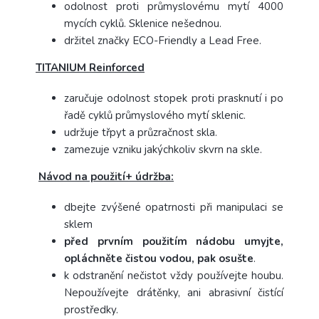
odolnost proti průmyslovému mytí 4000
mycích cyklů. Sklenice nešednou.
držitel značky ECO-Friendly a Lead Free.
TITANIUM Reinforced
zaručuje odolnost stopek proti prasknutí i po
řadě cyklů průmyslového mytí sklenic.
udržuje třpyt a průzračnost skla.
zamezuje vzniku jakýchkoliv skvrn na skle.
Návod na použití+ údržba:
dbejte zvýšené opatrnosti při manipulaci se
sklem
před prvním použitím nádobu umyjte,
opláchněte čistou vodou, pak osušte
.
k odstranění nečistot vždy používejte houbu.
Nepoužívejte drátěnky, ani abrasivní čistící
prostředky.