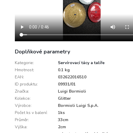
Doplňkové parametry
Kategorie
:
Servírovací tácy a talíře
Hmotnost
:
0.1 kg
EAN
:
032622016510
ID produktu
:
09931/01
Značka
:
Luigi Bormioli
Kolekce
:
Glitter
Výrobce
:
Bormioli Luigi S.p.A.
Počet ks v balení
:
1ks
Průměr
:
33cm
Výška
:
2cm