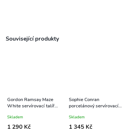
Související produkty
Gordon Ramsay Maze
Sophie Conran
White servírovací talíř
porcelánový servírovací
oválný 34x23cm bílá
talíř kulatý 30,5cm bílý
Skladem
Skladem
1 290 Kč
1 345 Kč