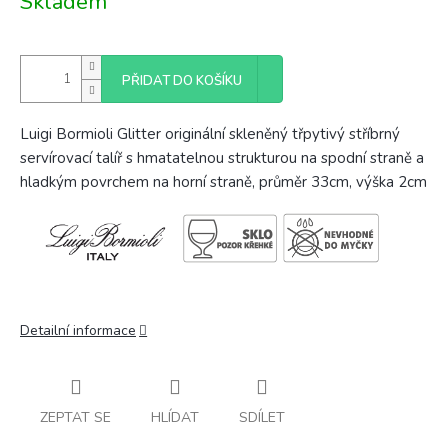
Skladem
cena:
PŘIDAT DO KOŠÍKU
Luigi Bormioli Glitter originální skleněný třpytivý stříbrný
servírovací talíř s hmatatelnou strukturou na spodní straně a
hladkým povrchem na horní straně, průměr 33cm, výška 2cm
Detailní informace
ZEPTAT SE
HLÍDAT
SDÍLET