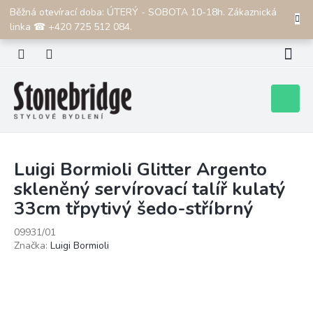
Přejít
Běžná otevírací doba: ÚTERÝ - SOBOTA 10-18h. Zákaznická
CZK
na
linka ☎ +420 725 512 084.
obsah
Nákupní
košík
Luigi Bormioli Glitter Argento
skleněný servírovací talíř kulatý
33cm třpytivý šedo-stříbrný
09931/01
Značka:
Luigi Bormioli